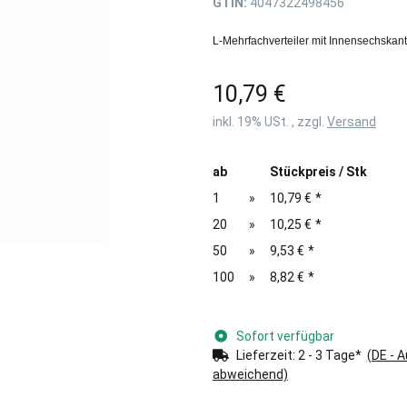
GTIN:
4047322498456
L-Mehrfachverteiler mit Innensechskan
10,79 €
inkl. 19% USt. , zzgl.
Versand
ab
Stückpreis / Stk
1
»
10,79 €
*
20
»
10,25 €
*
50
»
9,53 €
*
100
»
8,82 €
*
Sofort verfügbar
Lieferzeit:
2 - 3 Tage*
(DE - 
abweichend)