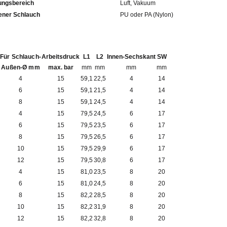
ngsbereich
Luft, Vakuum
fohlener Schlauch
PU oder PA (Nylon)
Für Schlauch-
Arbeitsdruck
L1
L2
Innen-Sechskant
SW
Außen-Ø mm
max. bar
mm
mm
mm
mm
4
15
59,1
22,5
4
14
6
15
59,1
21,5
4
14
8
15
59,1
24,5
4
14
4
15
79,5
24,5
6
17
6
15
79,5
23,5
6
17
8
15
79,5
26,5
6
17
10
15
79,5
29,9
6
17
12
15
79,5
30,8
6
17
4
15
81,0
23,5
8
20
6
15
81,0
24,5
8
20
8
15
82,2
28,5
8
20
10
15
82,2
31,9
8
20
12
15
82,2
32,8
8
20