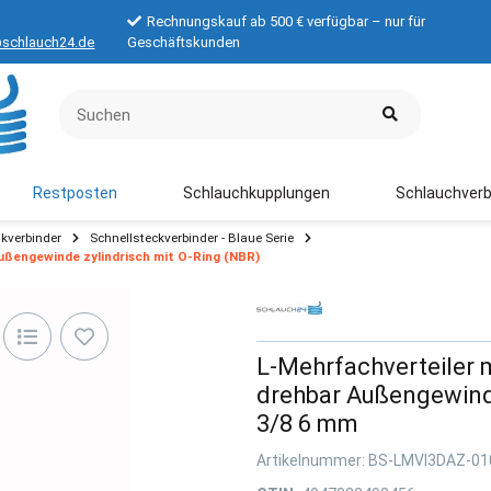
Rechnungskauf ab 500 € verfügbar – nur für
schlauch24.de
Geschäftskunden
Restposten
Schlauchkupplungen
Schlauchverb
kverbinder
Schnellsteckverbinder - Blaue Serie
ußengewinde zylindrisch mit O-Ring (NBR)
L-Mehrfachverteiler 
drehbar Außengewinde
3/8 6 mm
Artikelnummer:
BS-LMVI3DAZ-01