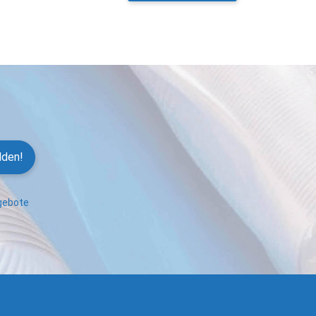
lden!
ngebote