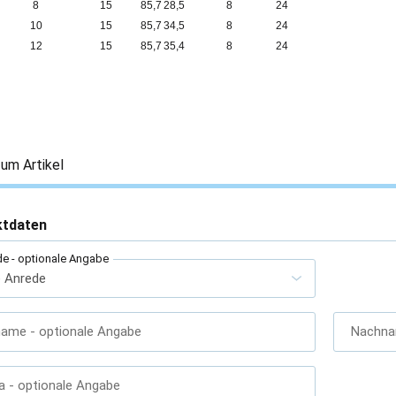
8
15
85,7
28,5
8
24
10
15
85,7
34,5
8
24
12
15
85,7
35,4
8
24
um Artikel
ktdaten
de
- optionale Angabe
name
- optionale Angabe
Nachn
a
- optionale Angabe