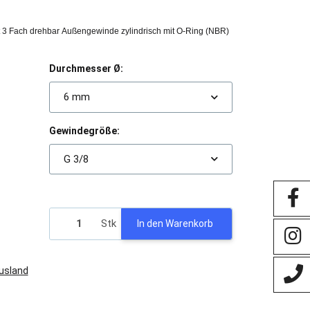
t 3 Fach drehbar Außengewinde zylindrisch mit O-Ring (NBR)
Durchmesser Ø:
6 mm
Gewindegröße:
G 3/8
Stk
In den Warenkorb
Ausland