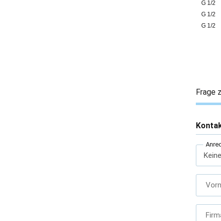
G 1/2
G 1/2
G 1/2
Frage z
Konta
Anre
Vor
Firm