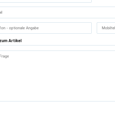
il
fon
- optionale Angabe
Mobilte
zum Artikel
 Frage