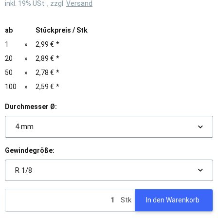
inkl. 19% USt. , zzgl.
Versand
ab
Stückpreis / Stk
1
»
2,99 €
*
20
»
2,89 €
*
50
»
2,78 €
*
100
»
2,59 €
*
Durchmesser Ø:
4 mm
Gewindegröße:
R 1/8
Stk
In den Warenkorb