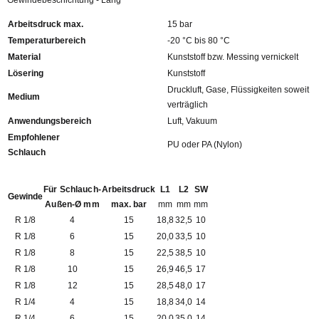
Gewindebeschichtung - Lang
Arbeitsdruck max.
15 bar
Temperaturbereich
-20 °C bis 80 °C
Material
Kunststoff bzw. Messing vernickelt
Lösering
Kunststoff
Druckluft, Gase, Flüssigkeiten soweit
Medium
verträglich
Anwendungsbereich
Luft, Vakuum
Empfohlener
PU oder PA (Nylon)
Schlauch
Für Schlauch-
Arbeitsdruck
L1
L2
SW
Gewinde
Außen-Ø mm
max. bar
mm
mm
mm
R 1/8
4
15
18,8
32,5
10
R 1/8
6
15
20,0
33,5
10
R 1/8
8
15
22,5
38,5
10
R 1/8
10
15
26,9
46,5
17
R 1/8
12
15
28,5
48,0
17
R 1/4
4
15
18,8
34,0
14
R 1/4
6
15
20,0
35,0
14