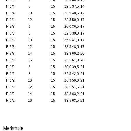
R 1/4
8
15
22,5
37,5
14
R 1/4
10
15
26,9
48,5
17
R 1/4
12
15
28,5
50,0
17
R 3/8
6
15
20,0
36,5
17
R 3/8
8
15
22,5
39,0
17
R 3/8
10
15
26,9
47,0
17
R 3/8
12
15
28,5
48,5
17
R 3/8
14
15
33,3
60,2
20
R 3/8
16
15
33,5
61,0
20
R 1/2
6
15
20,0
39,5
21
R 1/2
8
15
22,5
42,0
21
R 1/2
10
15
26,9
50,0
21
R 1/2
12
15
28,5
51,5
21
R 1/2
14
15
33,3
63,2
21
R 1/2
16
15
33,5
63,5
21
Merkmale