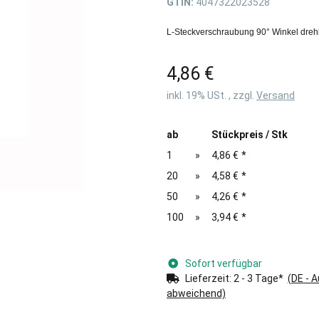
GTIN:
4047322023528
L-Steckverschraubung 90° Winkel dreh
4,86 €
inkl. 19% USt. , zzgl.
Versand
ab
Stückpreis / Stk
1
»
4,86 €
*
20
»
4,58 €
*
50
»
4,26 €
*
100
»
3,94 €
*
Sofort verfügbar
Lieferzeit:
2 - 3 Tage*
(DE - 
abweichend)