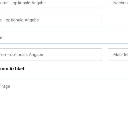
name
- optionale Angabe
Nachn
a
- optionale Angabe
il
fon
- optionale Angabe
Mobilte
zum Artikel
 Frage