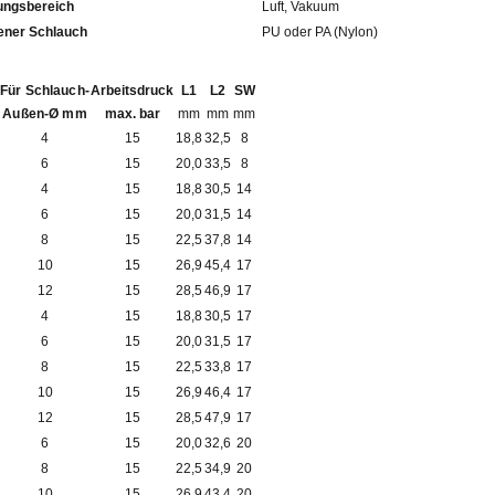
ngsbereich
Luft, Vakuum
fohlener Schlauch
PU oder PA (Nylon)
Für Schlauch-
Arbeitsdruck
L1
L2
SW
Außen-Ø mm
max. bar
mm
mm
mm
4
15
18,8
32,5
8
6
15
20,0
33,5
8
4
15
18,8
30,5
14
6
15
20,0
31,5
14
8
15
22,5
37,8
14
10
15
26,9
45,4
17
12
15
28,5
46,9
17
4
15
18,8
30,5
17
6
15
20,0
31,5
17
8
15
22,5
33,8
17
10
15
26,9
46,4
17
12
15
28,5
47,9
17
6
15
20,0
32,6
20
8
15
22,5
34,9
20
10
15
26,9
43,4
20