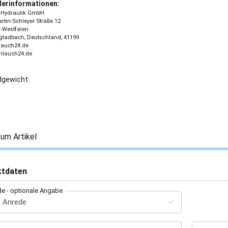
lerinformationen:
 - Hydraulik GmbH
tin-Schleyer Straße 12
-Westfalen
ladbach, Deutschland, 41199
lauch24.de
chlauch24.de
gewicht:
um Artikel
ktdaten
de
- optionale Angabe