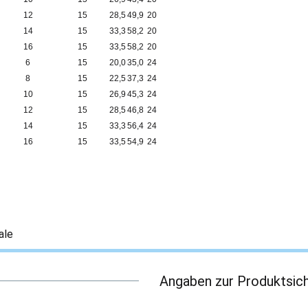
12
15
28,5
49,9
20
14
15
33,3
58,2
20
16
15
33,5
58,2
20
6
15
20,0
35,0
24
8
15
22,5
37,3
24
10
15
26,9
45,3
24
12
15
28,5
46,8
24
14
15
33,3
56,4
24
16
15
33,5
54,9
24
ale
Angaben zur Produktsich