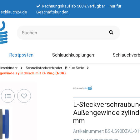
Rechnungskauf ab 500 € verfügbar – nur für
schlauch24.de
Geschäftskunden
Restposten
Schlauchkupplungen
Schlauchverb
kverbinder
Schnellsteckverbinder - Blaue Serie
ewinde zylindrisch mit O-Ring (NBR)
L-Steckverschraubung
Außengewinde zylindr
mm
Artikelnummer:
BS-LS90DZAL-01