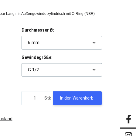
bar Lang mit Außengewinde zylindrisch mit O-Ring (NBR)
Durchmesser Ø:
6 mm
Gewindegröße:
G 1/2
Stk
In den Warenkorb
Ausland