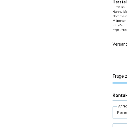
Herstel
Butwillis
Hanns-Mar
Nordrhein
Möncheng
info@sch
https://s
Versand
Frage z
Konta
Anre