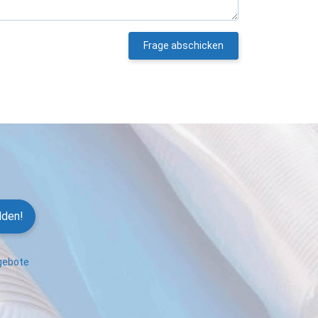
Frage abschicken
lden!
ngebote