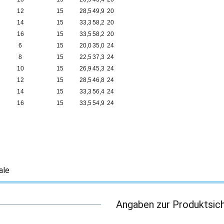
12
15
28,5
49,9
20
14
15
33,3
58,2
20
16
15
33,5
58,2
20
6
15
20,0
35,0
24
8
15
22,5
37,3
24
10
15
26,9
45,3
24
12
15
28,5
46,8
24
14
15
33,3
56,4
24
16
15
33,5
54,9
24
ale
Angaben zur Produktsich