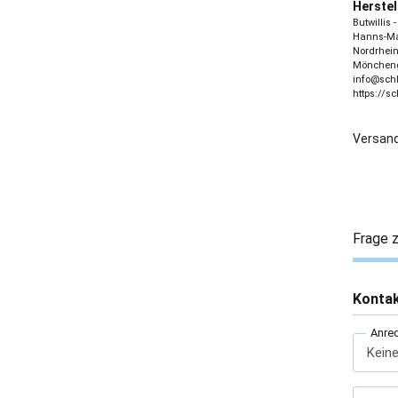
Herstel
Butwillis
Hanns-Mar
Nordrhein
Möncheng
info@sch
https://s
Versand
Frage z
Konta
Anre