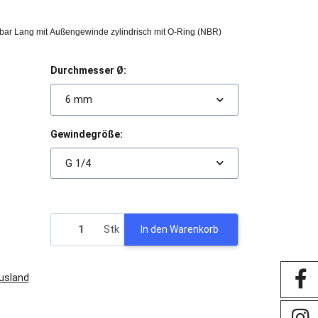
bar Lang mit Außengewinde zylindrisch mit O-Ring (NBR)
Durchmesser Ø:
6 mm
Gewindegröße:
G 1/4
Stk
In den Warenkorb
Ausland