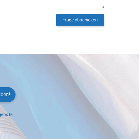
Frage abschicken
lden!
ngebote