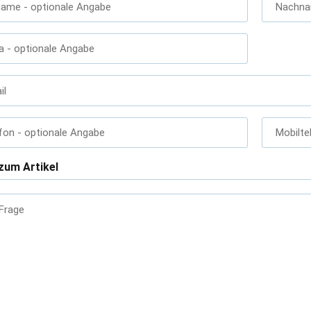
name
- optionale Angabe
Nachn
a
- optionale Angabe
il
fon
- optionale Angabe
Mobilte
zum Artikel
 Frage