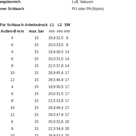
ngsbereich
Luft, Vakuum
fohlener Schlauch
PU oder PA (Nylon)
Für Schlauch-
Arbeitsdruck
L1
L2
SW
Außen-Ø mm
max. bar
mm
mm
mm
4
15
18,8
32,5
8
6
15
20,0
33,5
8
4
15
18,8
30,5
14
6
15
20,0
31,5
14
8
15
22,5
37,8
14
10
15
26,9
45,4
17
12
15
28,5
46,9
17
4
15
18,8
30,5
17
6
15
20,0
31,5
17
8
15
22,5
33,8
17
10
15
26,9
46,4
17
12
15
28,5
47,9
17
6
15
20,0
32,6
20
8
15
22,5
34,9
20
10
15
26,9
43,4
20