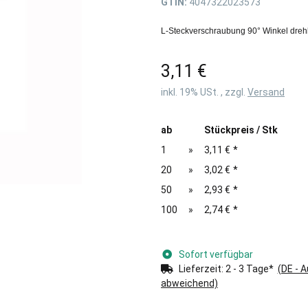
GTIN:
4047322023573
L-Steckverschraubung 90° Winkel dreh
3,11 €
inkl. 19% USt. , zzgl.
Versand
ab
Stückpreis / Stk
1
»
3,11 €
*
20
»
3,02 €
*
50
»
2,93 €
*
100
»
2,74 €
*
Sofort verfügbar
Lieferzeit:
2 - 3 Tage*
(DE - 
abweichend)