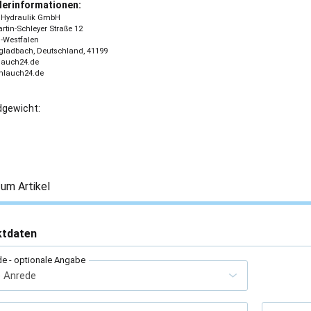
lerinformationen:
 - Hydraulik GmbH
tin-Schleyer Straße 12
-Westfalen
ladbach, Deutschland, 41199
lauch24.de
chlauch24.de
gewicht:
um Artikel
ktdaten
de
- optionale Angabe