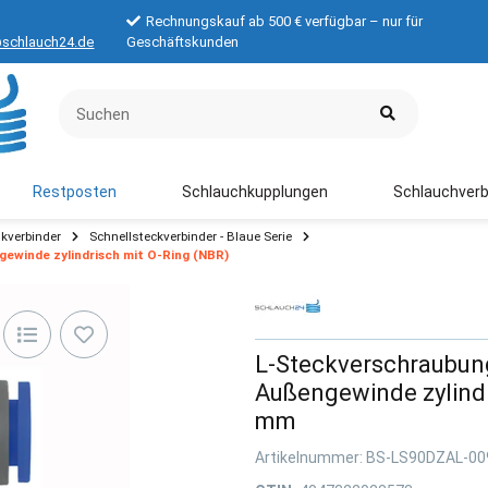
Rechnungskauf ab 500 € verfügbar – nur für
schlauch24.de
Geschäftskunden
Restposten
Schlauchkupplungen
Schlauchverb
kverbinder
Schnellsteckverbinder - Blaue Serie
ewinde zylindrisch mit O-Ring (NBR)
L-Steckverschraubung
Außengewinde zylindr
mm
Artikelnummer:
BS-LS90DZAL-00