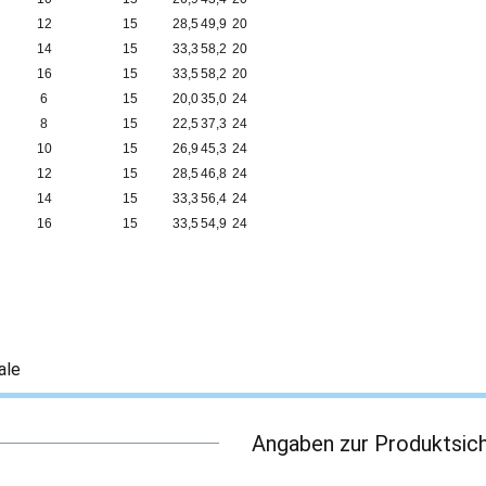
12
15
28,5
49,9
20
14
15
33,3
58,2
20
16
15
33,5
58,2
20
6
15
20,0
35,0
24
8
15
22,5
37,3
24
10
15
26,9
45,3
24
12
15
28,5
46,8
24
14
15
33,3
56,4
24
16
15
33,5
54,9
24
ale
Angaben zur Produktsich