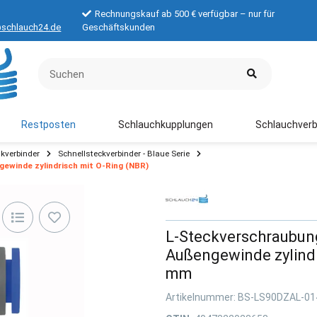
Rechnungskauf ab 500 € verfügbar – nur für
schlauch24.de
Geschäftskunden
Restposten
Schlauchkupplungen
Schlauchverb
kverbinder
Schnellsteckverbinder - Blaue Serie
ewinde zylindrisch mit O-Ring (NBR)
L-Steckverschraubung
Außengewinde zylindr
mm
Artikelnummer:
BS-LS90DZAL-01