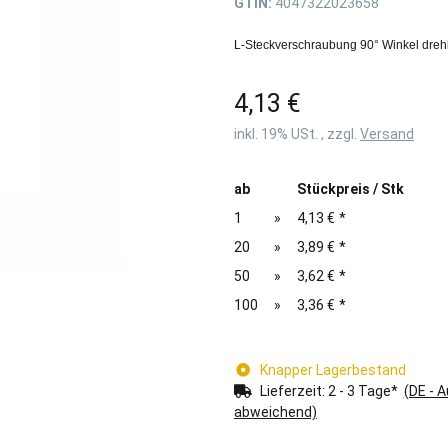
GTIN:
4047322023658
L-Steckverschraubung 90° Winkel dreh
4,13 €
inkl. 19% USt. , zzgl.
Versand
ab
Stückpreis / Stk
1
»
4,13 €
*
20
»
3,89 €
*
50
»
3,62 €
*
100
»
3,36 €
*
Knapper Lagerbestand
Lieferzeit:
2 - 3 Tage*
(DE - 
abweichend)