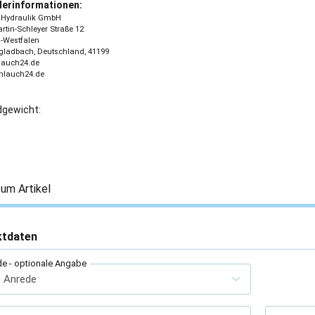
lerinformationen:
 - Hydraulik GmbH
tin-Schleyer Straße 12
-Westfalen
ladbach, Deutschland, 41199
lauch24.de
chlauch24.de
gewicht:
um Artikel
ktdaten
de
- optionale Angabe