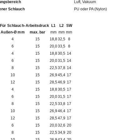
ngsbereich
Luft, Vakuum
fohlener Schlauch
PU oder PA (Nylon)
Für Schlauch-
Arbeitsdruck
L1
L2
SW
Außen-Ø mm
max. bar
mm
mm
mm
4
15
18,8
32,5
8
6
15
20,0
33,5
8
4
15
18,8
30,5
14
6
15
20,0
31,5
14
8
15
22,5
37,8
14
10
15
26,9
45,4
17
12
15
28,5
46,9
17
4
15
18,8
30,5
17
6
15
20,0
31,5
17
8
15
22,5
33,8
17
10
15
26,9
46,4
17
12
15
28,5
47,9
17
6
15
20,0
32,6
20
8
15
22,5
34,9
20
10
15
26,9
43,4
20