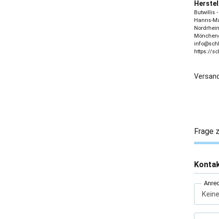
Herstel
Butwillis
Hanns-Mar
Nordrhein
Möncheng
info@sch
https://s
Versand
Frage z
Konta
Anre