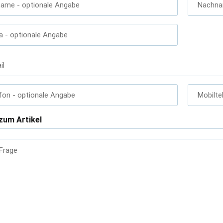
name
- optionale Angabe
Nachn
a
- optionale Angabe
il
fon
- optionale Angabe
Mobilte
zum Artikel
 Frage