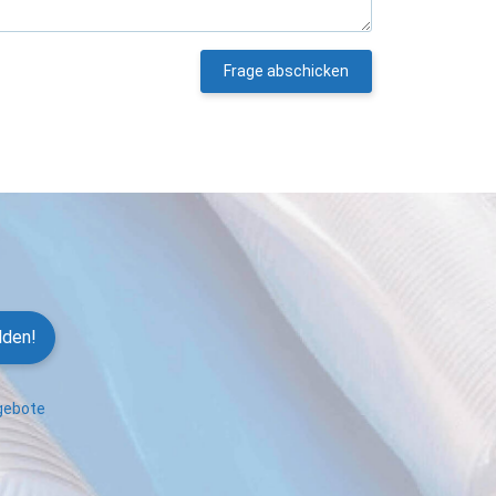
Frage abschicken
lden!
ngebote