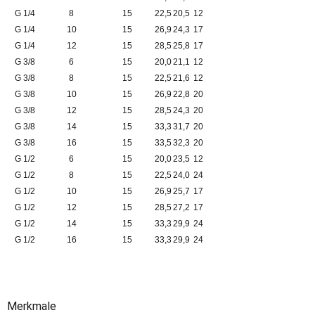
G 1/4
8
15
22,5
20,5
12
G 1/4
10
15
26,9
24,3
17
G 1/4
12
15
28,5
25,8
17
G 3/8
6
15
20,0
21,1
12
G 3/8
8
15
22,5
21,6
12
G 3/8
10
15
26,9
22,8
20
G 3/8
12
15
28,5
24,3
20
G 3/8
14
15
33,3
31,7
20
G 3/8
16
15
33,5
32,3
20
G 1/2
6
15
20,0
23,5
12
G 1/2
8
15
22,5
24,0
24
G 1/2
10
15
26,9
25,7
17
G 1/2
12
15
28,5
27,2
17
G 1/2
14
15
33,3
29,9
24
G 1/2
16
15
33,3
29,9
24
Merkmale