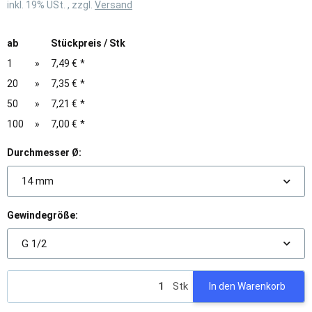
inkl. 19% USt. , zzgl.
Versand
ab
Stückpreis / Stk
1
»
7,49 €
*
20
»
7,35 €
*
50
»
7,21 €
*
100
»
7,00 €
*
Durchmesser Ø:
14 mm
Gewindegröße:
G 1/2
Stk
In den Warenkorb