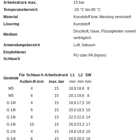
Arbeitsdruck max.
15 bar
Temperaturbereich
-20 °C bis 80 °C
Material
Kunststoff bzw. Messing vernickelt
Lösering
Kunststoff
Druckluft, Gase, Flüssigkeiten soweit
Medium
verträglich
Anwendungsbereich
Luft, Vakuum
Empfohlener
PU oder PA (Nylon)
Schlauch
Für Schlauch-
Arbeitsdruck
L1
L2
SW
Gewinde
Außen-Ø mm
max. bar
mm
mm
mm
M5
4
15
18,8
18,6
8
M5
6
15
20,1
19,6
8
G 1/8
4
15
18,8
17,5
10
G 1/8
6
15
20,0
18,5
10
G 1/8
8
15
22,5
22,0
14
G 1/8
10
15
26,9
23,3
17
G 1/4
4
15
18,8
19,0
10
G 1/4
6
15
20,0
20,0
10