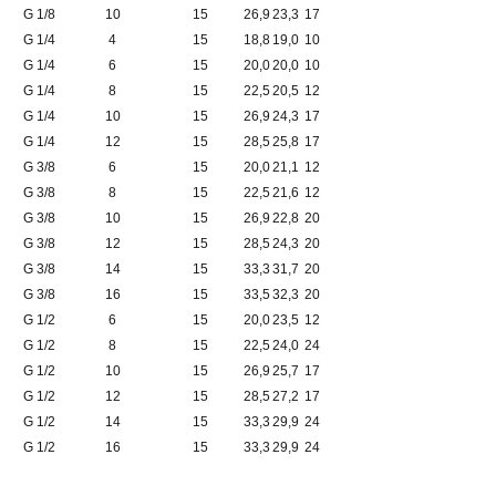
G 1/8
10
15
26,9
23,3
17
G 1/4
4
15
18,8
19,0
10
G 1/4
6
15
20,0
20,0
10
G 1/4
8
15
22,5
20,5
12
G 1/4
10
15
26,9
24,3
17
G 1/4
12
15
28,5
25,8
17
G 3/8
6
15
20,0
21,1
12
G 3/8
8
15
22,5
21,6
12
G 3/8
10
15
26,9
22,8
20
G 3/8
12
15
28,5
24,3
20
G 3/8
14
15
33,3
31,7
20
G 3/8
16
15
33,5
32,3
20
G 1/2
6
15
20,0
23,5
12
G 1/2
8
15
22,5
24,0
24
G 1/2
10
15
26,9
25,7
17
G 1/2
12
15
28,5
27,2
17
G 1/2
14
15
33,3
29,9
24
G 1/2
16
15
33,3
29,9
24