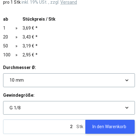
pro 1 Stk
inkl. 19% USt. , zzgl.
Versand
ab
Stückpreis / Stk
1
»
3,69 €
*
20
»
3,43 €
*
50
»
3,19 €
*
100
»
2,95 €
*
Durchmesser Ø:
10 mm
Gewindegröße:
G 1/8
Stk
In den Warenkorb