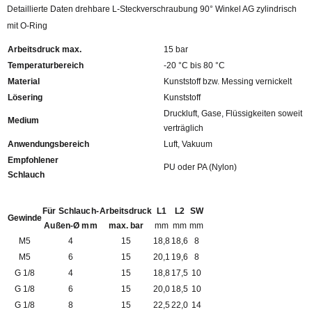
Detaillierte Daten drehbare L-Steckverschraubung 90° Winkel AG zylindrisch
mit O-Ring
Arbeitsdruck max.
15 bar
Temperaturbereich
-20 °C bis 80 °C
Material
Kunststoff bzw. Messing vernickelt
Lösering
Kunststoff
Druckluft, Gase, Flüssigkeiten soweit
Medium
verträglich
Anwendungsbereich
Luft, Vakuum
Empfohlener
PU oder PA (Nylon)
Schlauch
Für Schlauch-
Arbeitsdruck
L1
L2
SW
Gewinde
Außen-Ø mm
max. bar
mm
mm
mm
M5
4
15
18,8
18,6
8
M5
6
15
20,1
19,6
8
G 1/8
4
15
18,8
17,5
10
G 1/8
6
15
20,0
18,5
10
G 1/8
8
15
22,5
22,0
14