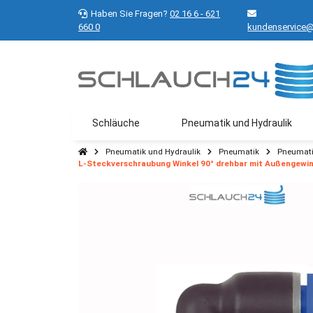
Haben Sie Fragen?
02 16 6 - 621
660 0
kundenservice@
Schläuche
Pneumatik und Hydraulik
Pneumatik und Hydraulik
Pneumatik
Pneumati
L-Steckverschraubung Winkel 90° drehbar mit Außengewind