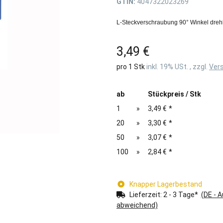
GTIN:
4047322023269
L-Steckverschraubung 90° Winkel dreh
3,49 €
pro 1 Stk
inkl. 19% USt. , zzgl.
Ver
ab
Stückpreis / Stk
1
»
3,49 €
*
20
»
3,30 €
*
50
»
3,07 €
*
100
»
2,84 €
*
Knapper Lagerbestand
Lieferzeit:
2 - 3 Tage*
(DE - 
abweichend)