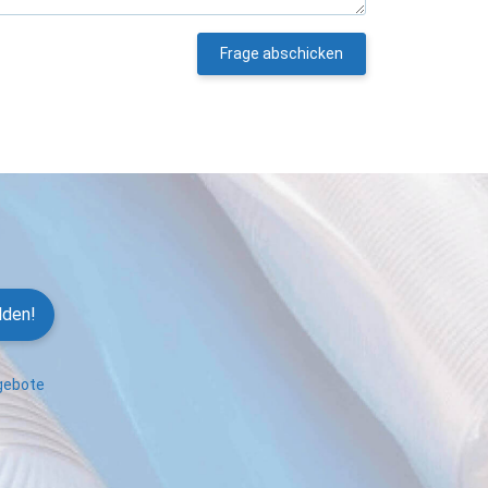
Frage abschicken
lden!
ngebote