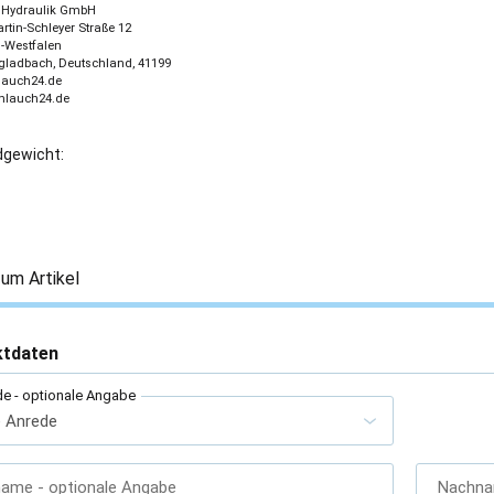
 - Hydraulik GmbH
tin-Schleyer Straße 12
-Westfalen
ladbach, Deutschland, 41199
lauch24.de
chlauch24.de
gewicht:
um Artikel
ktdaten
de
- optionale Angabe
name
- optionale Angabe
Nachn