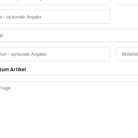
a
- optionale Angabe
il
fon
- optionale Angabe
Mobilte
zum Artikel
 Frage