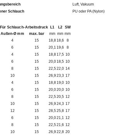
ngsbereich
Luft, Vakuum
fohlener Schlauch
PU oder PA (Nylon)
Für Schlauch-
Arbeitsdruck
L1
L2
SW
Außen-Ø mm
max. bar
mm
mm
mm
4
15
18,8
18,6
8
6
15
20,1
19,6
8
4
15
18,8
17,5
10
6
15
20,0
18,5
10
8
15
22,5
22,0
14
10
15
26,9
23,3
17
4
15
18,8
19,0
10
6
15
20,0
20,0
10
8
15
22,5
20,5
12
10
15
26,9
24,3
17
12
15
28,5
25,8
17
6
15
20,0
21,1
12
8
15
22,5
21,6
12
10
15
26,9
22,8
20