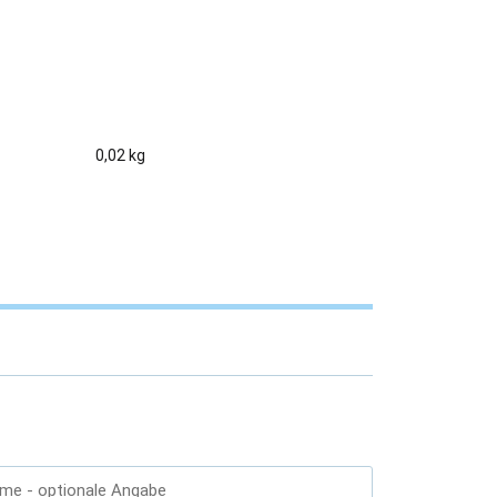
0,02 kg
ame
- optionale Angabe