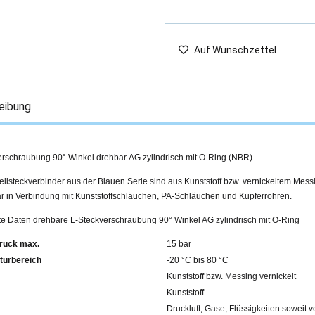
Auf Wunschzettel
eibung
erschraubung 90° Winkel drehbar AG zylindrisch mit O-Ring (NBR)
llsteckverbinder aus der Blauen Serie sind aus Kunststoff bzw. vernickeltem Mess
r in Verbindung mit Kunststoffschläuchen,
PA-Schläuchen
und Kupferrohren.
rte Daten drehbare L-Steckverschraubung 90° Winkel AG zylindrisch mit O-Ring
ruck max.
15 bar
turbereich
-20 °C bis 80 °C
Kunststoff bzw. Messing vernickelt
Kunststoff
Druckluft, Gase, Flüssigkeiten soweit v