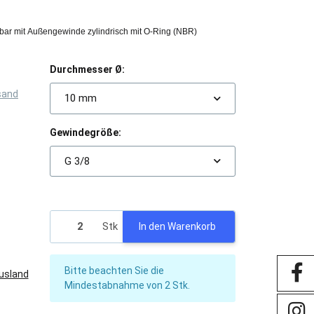
bar mit Außengewinde zylindrisch mit O-Ring (NBR)
Durchmesser Ø:
sand
10 mm
Gewindegröße:
G 3/8
Stk
In den Warenkorb
x
Bitte beachten Sie die
Ausland
Mindestabnahme von 2 Stk.