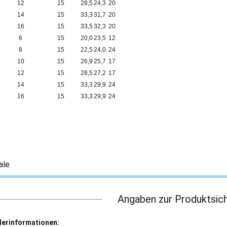
12
15
28,5
24,3
20
14
15
33,3
31,7
20
16
15
33,5
32,3
20
6
15
20,0
23,5
12
8
15
22,5
24,0
24
10
15
26,9
25,7
17
12
15
28,5
27,2
17
14
15
33,3
29,9
24
16
15
33,3
29,9
24
ale
Angaben zur Produktsich
lerinformationen: