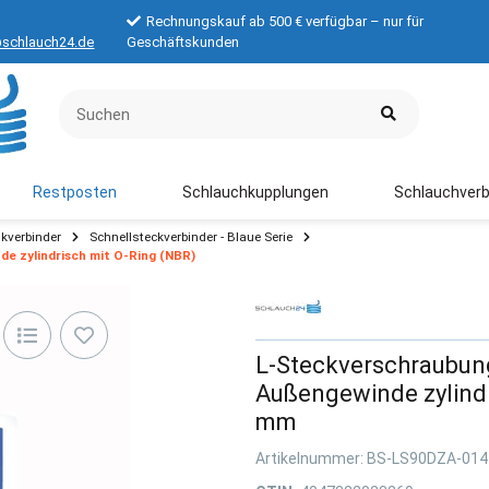
Rechnungskauf ab 500 € verfügbar – nur für
schlauch24.de
Geschäftskunden
Restposten
Schlauchkupplungen
Schlauchverb
kverbinder
Schnellsteckverbinder - Blaue Serie
e zylindrisch mit O-Ring (NBR)
L-Steckverschraubung
Außengewinde zylindr
mm
Artikelnummer:
BS-LS90DZA-014