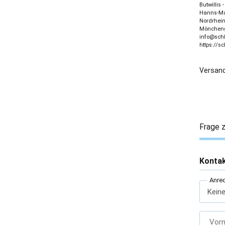
Butwillis
Hanns-Mar
Nordrhein
Möncheng
info@sch
https://s
Versand
Frage z
Konta
Anre
Vor