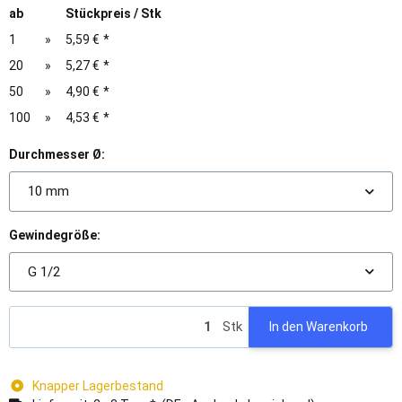
ab
Stückpreis / Stk
1
»
5,59 €
*
20
»
5,27 €
*
50
»
4,90 €
*
100
»
4,53 €
*
Durchmesser Ø:
10 mm
Gewindegröße:
G 1/2
Stk
In den Warenkorb
Knapper Lagerbestand