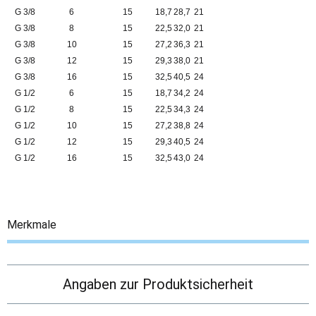
G 3/8
6
15
18,7
28,7
21
G 3/8
8
15
22,5
32,0
21
G 3/8
10
15
27,2
36,3
21
G 3/8
12
15
29,3
38,0
21
G 3/8
16
15
32,5
40,5
24
G 1/2
6
15
18,7
34,2
24
G 1/2
8
15
22,5
34,3
24
G 1/2
10
15
27,2
38,8
24
G 1/2
12
15
29,3
40,5
24
G 1/2
16
15
32,5
43,0
24
Merkmale
Angaben zur Produktsicherheit