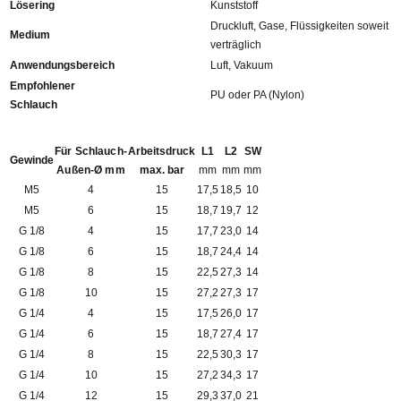
Lösering
Kunststoff
Druckluft, Gase, Flüssigkeiten soweit
Medium
verträglich
Anwendungsbereich
Luft, Vakuum
Empfohlener
PU oder PA (Nylon)
Schlauch
Für Schlauch-
Arbeitsdruck
L1
L2
SW
Gewinde
Außen-Ø mm
max. bar
mm
mm
mm
M5
4
15
17,5
18,5
10
M5
6
15
18,7
19,7
12
G 1/8
4
15
17,7
23,0
14
G 1/8
6
15
18,7
24,4
14
G 1/8
8
15
22,5
27,3
14
G 1/8
10
15
27,2
27,3
17
G 1/4
4
15
17,5
26,0
17
G 1/4
6
15
18,7
27,4
17
G 1/4
8
15
22,5
30,3
17
G 1/4
10
15
27,2
34,3
17
G 1/4
12
15
29,3
37,0
21