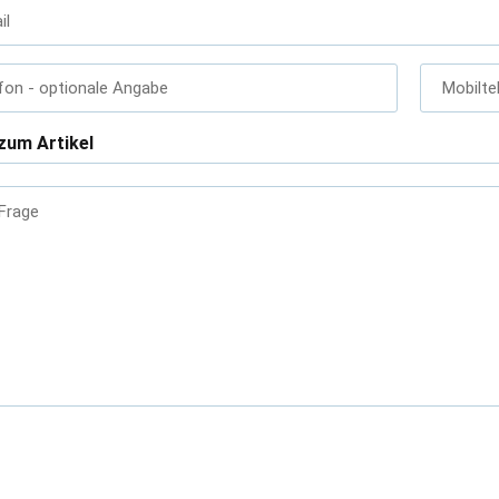
il
fon
- optionale Angabe
Mobilte
zum Artikel
 Frage