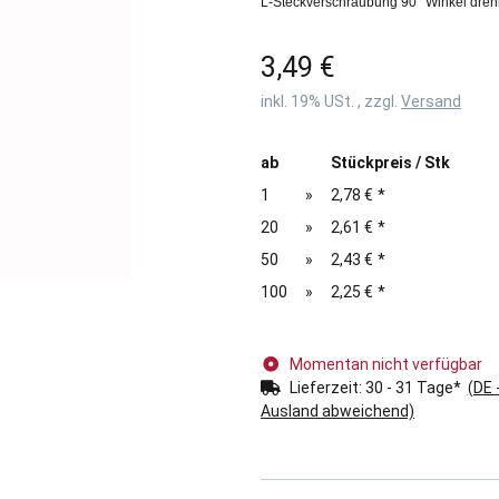
L-Steckverschraubung 90° Winkel drehb
3,49 €
inkl. 19% USt. , zzgl.
Versand
ab
Stückpreis / Stk
1
»
2,78 €
*
20
»
2,61 €
*
50
»
2,43 €
*
100
»
2,25 €
*
Momentan nicht verfügbar
Lieferzeit:
30 - 31 Tage*
(DE 
Ausland abweichend)