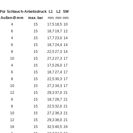
Für Schlauch-
Arbeitsdruck
L1
L2
SW
Außen-Ø mm
max. bar
mm
mm
mm
4
15
17,5
18,5
10
6
15
18,7
19,7
12
4
15
17,7
23,0
14
6
15
18,7
24,4
14
8
15
22,5
27,3
14
10
15
27,2
27,3
17
4
15
17,5
26,0
17
6
15
18,7
27,4
17
8
15
22,5
30,3
17
10
15
27,2
34,3
17
12
15
29,3
37,0
21
6
15
18,7
28,7
21
8
15
22,5
32,0
21
10
15
27,2
36,3
21
12
15
29,3
38,0
21
16
15
32,5
40,5
24