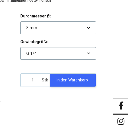
ar mit Innengewinde zylindrisch
Durchmesser Ø:
8 mm
Gewindegröße:
G 1/4
Stk
In den Warenkorb
-