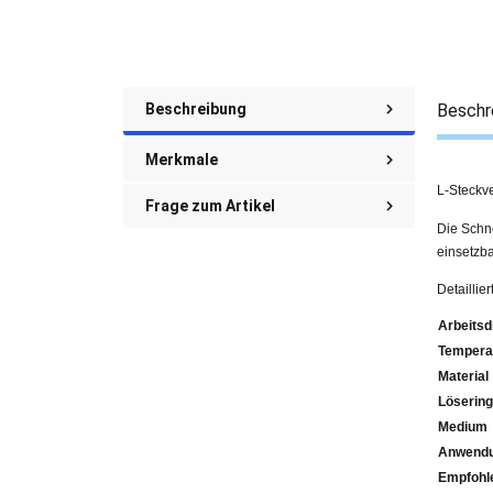
Beschreibung
Beschr
Merkmale
L-Steckv
Frage zum Artikel
Die Schne
einsetzba
Detaillie
Arbeitsd
Tempera
Material
Lösering
Medium
Anwendu
Emp