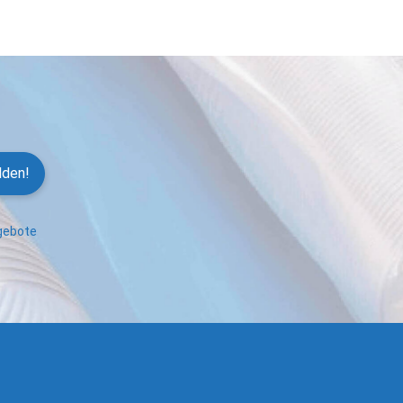
lden!
ngebote