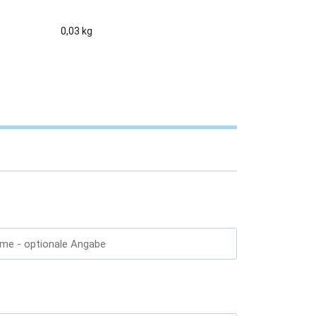
0,03 kg
ame
- optionale Angabe