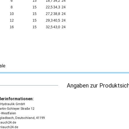
6
15
18,7
34,2
24
8
15
22,5
34,3
24
10
15
27,2
38,8
24
12
15
29,3
40,5
24
16
15
32,5
43,0
24
ale
Angaben zur Produktsich
lerinformationen:
 - Hydraulik GmbH
tin-Schleyer Straße 12
-Westfalen
ladbach, Deutschland, 41199
lauch24.de
chlauch24.de