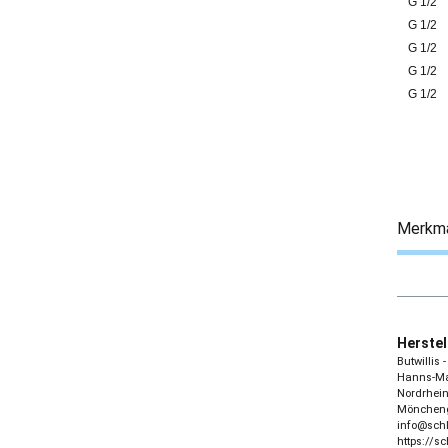
G 1/2
G 1/2
G 1/2
G 1/2
G 1/2
Merkm
Herstel
Butwillis
Hanns-Mar
Nordrhein
Möncheng
info@sch
https://s