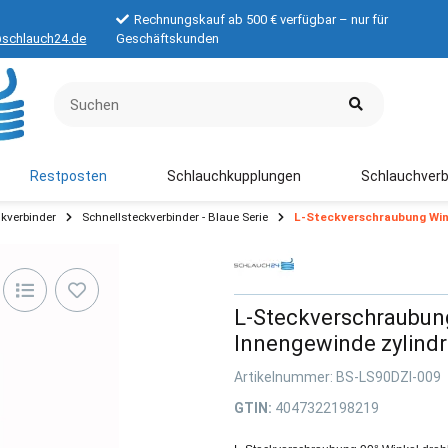
Rechnungskauf ab 500 € verfügbar – nur für
schlauch24.de
Geschäftskunden
Restposten
Schlauchkupplungen
Schlauchverb
kverbinder
Schnellsteckverbinder - Blaue Serie
L-Steckverschraubung Wink
L-Steckverschraubung
Innengewinde zylindr
Artikelnummer:
BS-LS90DZI-009
GTIN:
4047322198219