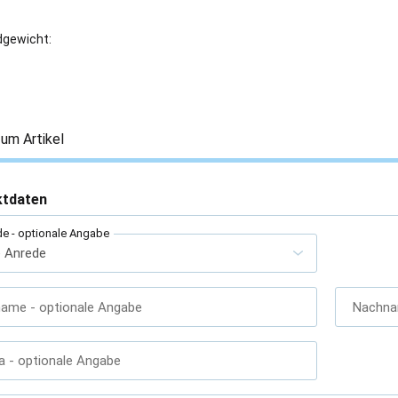
gewicht:
um Artikel
ktdaten
de
- optionale Angabe
name
- optionale Angabe
Nachn
a
- optionale Angabe