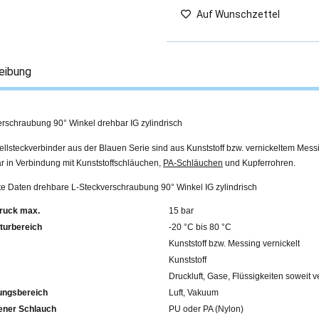
Auf Wunschzettel
eibung
erschraubung 90° Winkel drehbar IG zylindrisch
llsteckverbinder aus der Blauen Serie sind aus Kunststoff bzw. vernickeltem Mess
r in Verbindung mit Kunststoffschläuchen,
PA-Schläuchen
und Kupferrohren.
rte Daten drehbare L-Steckverschraubung 90° Winkel IG zylindrisch
ruck max.
15 bar
turbereich
-20 °C bis 80 °C
Kunststoff bzw. Messing vernickelt
Kunststoff
Druckluft, Gase, Flüssigkeiten soweit v
ngsbereich
Luft, Vakuum
fohlener Schlauch
PU oder PA (Nylon)