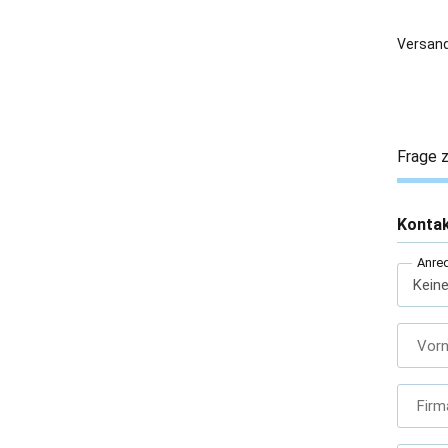
Versand
Frage z
Konta
Anre
Vor
Firm