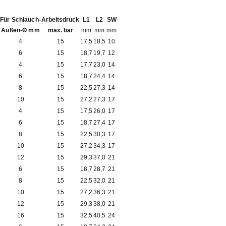
Für Schlauch-
Arbeitsdruck
L1
L2
SW
Außen-Ø mm
max. bar
mm
mm
mm
4
15
17,5
18,5
10
6
15
18,7
19,7
12
4
15
17,7
23,0
14
6
15
18,7
24,4
14
8
15
22,5
27,3
14
10
15
27,2
27,3
17
4
15
17,5
26,0
17
6
15
18,7
27,4
17
8
15
22,5
30,3
17
10
15
27,2
34,3
17
12
15
29,3
37,0
21
6
15
18,7
28,7
21
8
15
22,5
32,0
21
10
15
27,2
36,3
21
12
15
29,3
38,0
21
16
15
32,5
40,5
24