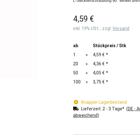
L-Steckverschraubung 90° Winkel drehb
4,59 €
inkl. 19% USt. , zzgl.
Versand
ab
Stückpreis / Stk
1
»
4,59 €
*
20
»
4,36 €
*
50
»
4,05 €
*
100
»
3,75 €
*
Knapper Lagerbestand
Lieferzeit:
2 - 3 Tage*
(DE - 
abweichend)