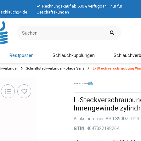
Rechnungskauf ab 500 € verfügbar – nur für
schlauch24.de
Geschäftskunden
Restposten
Schlauchkupplungen
Schlauchverb
kverbinder
Schnellsteckverbinder - Blaue Serie
L-Steckverschraubung Wink
L-Steckverschraubung
Innengewinde zylindr
Artikelnummer:
BS-LS90DZI-014
GTIN:
4047322198264