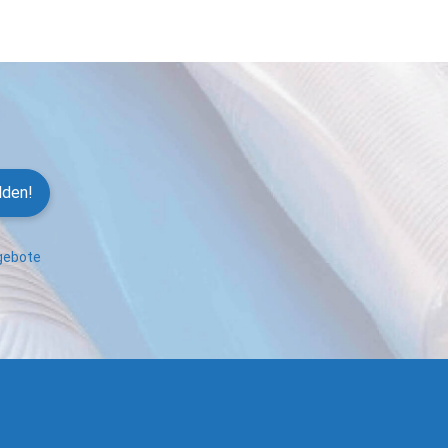
lden!
ngebote