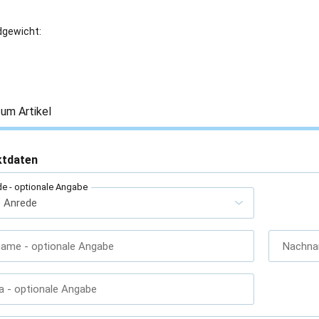
gewicht:
um Artikel
ktdaten
de
- optionale Angabe
name
- optionale Angabe
Nachn
a
- optionale Angabe