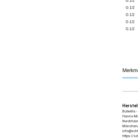
G 1/2
G 1/2
G 1/2
G 1/2
G 1/2
Merkm
Herstel
Butwillis
Hanns-Mar
Nordrhein
Möncheng
info@sch
https://s