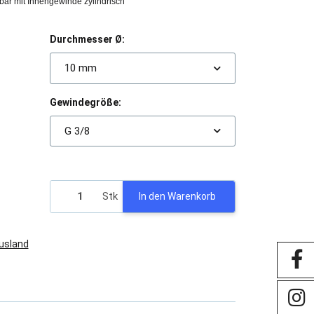
ar mit Innengewinde zylindrisch
Durchmesser Ø:
10 mm
Gewindegröße:
G 3/8
Stk
In den Warenkorb
Ausland