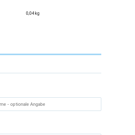
0,04 kg
ame
- optionale Angabe