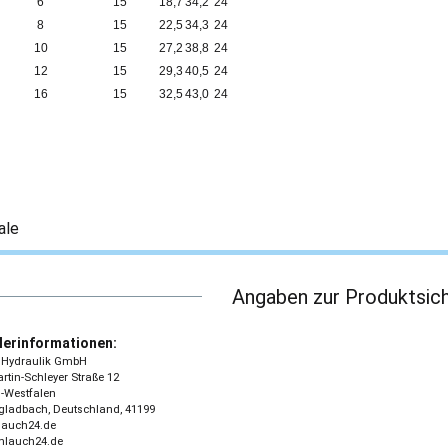
6
15
18,7
34,2
24
8
15
22,5
34,3
24
10
15
27,2
38,8
24
12
15
29,3
40,5
24
16
15
32,5
43,0
24
ale
Angaben zur Produktsich
lerinformationen:
 - Hydraulik GmbH
tin-Schleyer Straße 12
-Westfalen
ladbach, Deutschland, 41199
lauch24.de
chlauch24.de