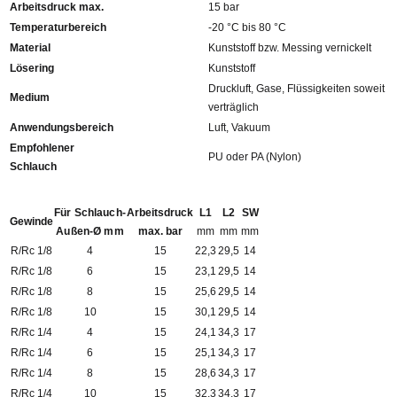
Arbeitsdruck max.
15 bar
Temperaturbereich
-20 °C bis 80 °C
Material
Kunststoff bzw. Messing vernickelt
Lösering
Kunststoff
Druckluft, Gase, Flüssigkeiten soweit
Medium
verträglich
Anwendungsbereich
Luft, Vakuum
Empfohlener
PU oder PA (Nylon)
Schlauch
Für Schlauch-
Arbeitsdruck
L1
L2
SW
Gewinde
Außen-Ø mm
max. bar
mm
mm
mm
R/Rc 1/8
4
15
22,3
29,5
14
R/Rc 1/8
6
15
23,1
29,5
14
R/Rc 1/8
8
15
25,6
29,5
14
R/Rc 1/8
10
15
30,1
29,5
14
R/Rc 1/4
4
15
24,1
34,3
17
R/Rc 1/4
6
15
25,1
34,3
17
R/Rc 1/4
8
15
28,6
34,3
17
R/Rc 1/4
10
15
32,3
34,3
17