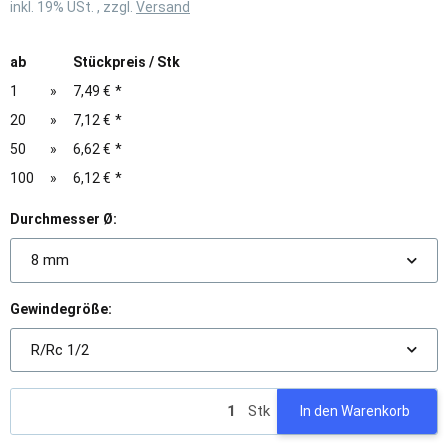
inkl. 19% USt. , zzgl.
Versand
ab
Stückpreis / Stk
1
»
7,49 €
*
20
»
7,12 €
*
50
»
6,62 €
*
100
»
6,12 €
*
Durchmesser Ø:
8 mm
Gewindegröße:
R/Rc 1/2
Stk
In den Warenkorb