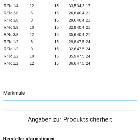
R/Rc 1/4
12
15
33,5
34,3
17
R/Rc 3/8
6
15
26,8
40,4
21
R/Rc 3/8
8
15
29,6
40,4
21
R/Rc 3/8
10
15
32,9
40,4
21
R/Rc 3/8
12
15
35,6
40,4
21
R/Rc 1/2
6
15
29,8
47,5
24
R/Rc 1/2
8
15
32,6
47,5
24
R/Rc 1/2
10
15
35,9
47,5
24
R/Rc 1/2
12
15
36,6
47,5
24
Merkmale
Angaben zur Produktsicherheit
Herstellerinformationen: