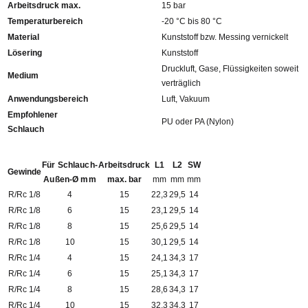
Arbeitsdruck max.
15 bar
Temperaturbereich
-20 °C bis 80 °C
Material
Kunststoff bzw. Messing vernickelt
Lösering
Kunststoff
Druckluft, Gase, Flüssigkeiten soweit
Medium
verträglich
Anwendungsbereich
Luft, Vakuum
Empfohlener
PU oder PA (Nylon)
Schlauch
Für Schlauch-
Arbeitsdruck
L1
L2
SW
Gewinde
Außen-Ø mm
max. bar
mm
mm
mm
R/Rc 1/8
4
15
22,3
29,5
14
R/Rc 1/8
6
15
23,1
29,5
14
R/Rc 1/8
8
15
25,6
29,5
14
R/Rc 1/8
10
15
30,1
29,5
14
R/Rc 1/4
4
15
24,1
34,3
17
R/Rc 1/4
6
15
25,1
34,3
17
R/Rc 1/4
8
15
28,6
34,3
17
R/Rc 1/4
10
15
32,3
34,3
17