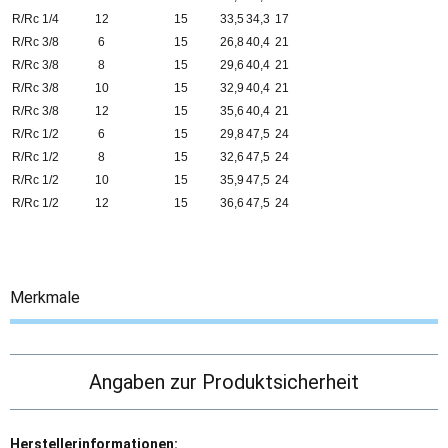
R/Rc 1/4
12
15
33,5
34,3
17
R/Rc 3/8
6
15
26,8
40,4
21
R/Rc 3/8
8
15
29,6
40,4
21
R/Rc 3/8
10
15
32,9
40,4
21
R/Rc 3/8
12
15
35,6
40,4
21
R/Rc 1/2
6
15
29,8
47,5
24
R/Rc 1/2
8
15
32,6
47,5
24
R/Rc 1/2
10
15
35,9
47,5
24
R/Rc 1/2
12
15
36,6
47,5
24
Merkmale
Angaben zur Produktsicherheit
Herstellerinformationen: