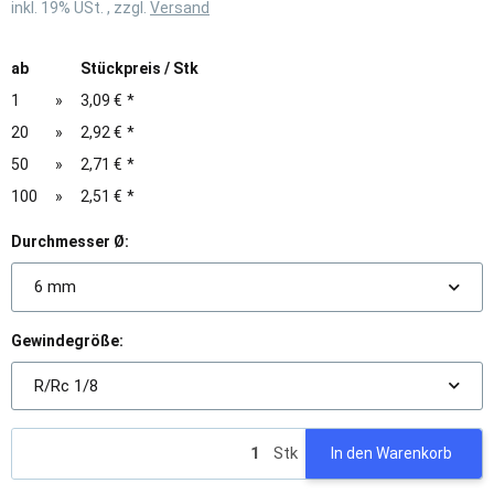
inkl. 19% USt. , zzgl.
Versand
ab
Stückpreis / Stk
1
»
3,09 €
*
20
»
2,92 €
*
50
»
2,71 €
*
100
»
2,51 €
*
Durchmesser Ø:
6 mm
Gewindegröße:
R/Rc 1/8
Stk
In den Warenkorb