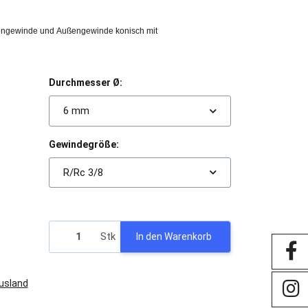
nengewinde und Außengewinde konisch mit
Durchmesser Ø:
6 mm
Gewindegröße:
R/Rc 3/8
Stk
In den Warenkorb
Ausland