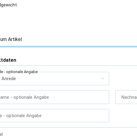
gewicht:
um Artikel
ktdaten
de
- optionale Angabe
name
- optionale Angabe
Nachn
a
- optionale Angabe
il