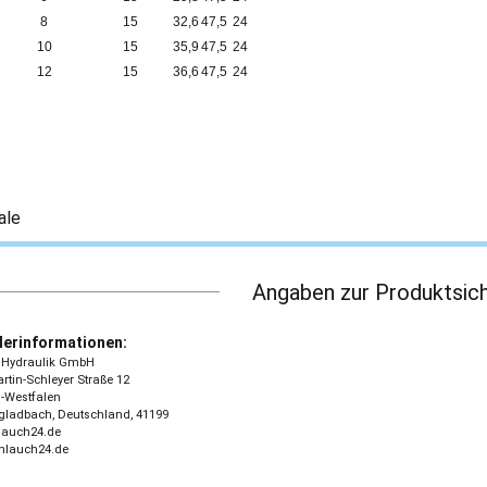
8
15
32,6
47,5
24
10
15
35,9
47,5
24
12
15
36,6
47,5
24
ale
Angaben zur Produktsich
lerinformationen:
 - Hydraulik GmbH
tin-Schleyer Straße 12
-Westfalen
ladbach, Deutschland, 41199
lauch24.de
chlauch24.de