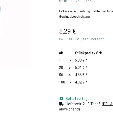
GTIN:
4047322265522
L-Steckverschraubung drehbar mit In
Gewindebeschichtung
5,29 €
inkl. 19% USt. , zzgl.
Versand
ab
Stückpreis / Stk
1
»
5,30 €
*
20
»
5,01 €
*
50
»
4,66 €
*
100
»
4,32 €
*
Sofort verfügbar
Lieferzeit:
2 - 3 Tage*
(DE - 
abweichend)