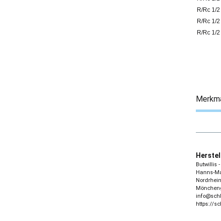
R/Rc 1/2
R/Rc 1/2
R/Rc 1/2
Merkm
Herstel
Butwillis
Hanns-Mar
Nordrhein
Möncheng
info@sch
https://s