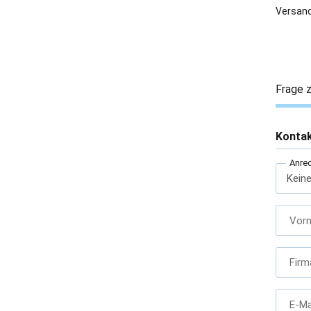
Versand
Frage z
Konta
Anre
Vor
Firm
E-Ma