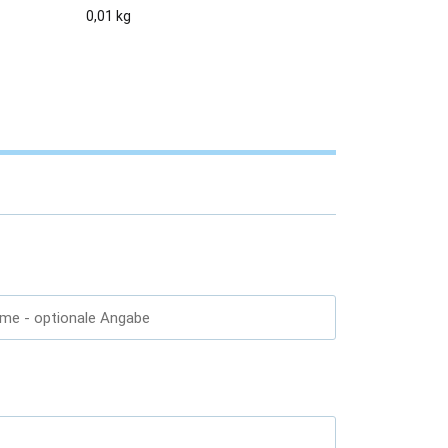
0,01 kg
ame
- optionale Angabe