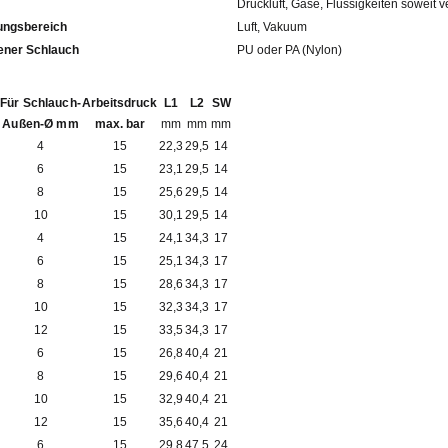
Druckluft, Gase, Flüssigkeiten soweit v
ngsbereich
Luft, Vakuum
fohlener Schlauch
PU oder PA (Nylon)
Für Schlauch-
Arbeitsdruck
L1
L2
SW
Außen-Ø mm
max. bar
mm
mm
mm
4
15
22,3
29,5
14
6
15
23,1
29,5
14
8
15
25,6
29,5
14
10
15
30,1
29,5
14
4
15
24,1
34,3
17
6
15
25,1
34,3
17
8
15
28,6
34,3
17
10
15
32,3
34,3
17
12
15
33,5
34,3
17
6
15
26,8
40,4
21
8
15
29,6
40,4
21
10
15
32,9
40,4
21
12
15
35,6
40,4
21
6
15
29,8
47,5
24