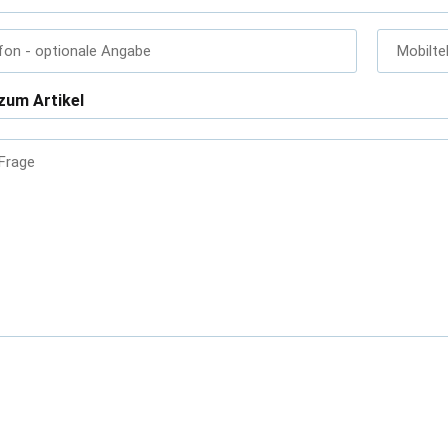
fon
- optionale Angabe
Mobilte
zum Artikel
 Frage