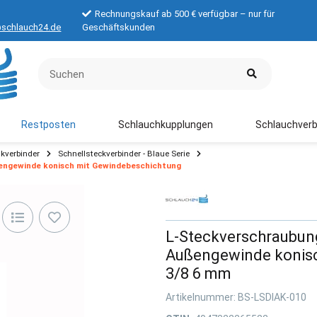
Rechnungskauf ab 500 € verfügbar – nur für
schlauch24.de
Geschäftskunden
Restposten
Schlauchkupplungen
Schlauchverb
kverbinder
Schnellsteckverbinder - Blaue Serie
engewinde konisch mit Gewindebeschichtung
L-Steckverschraubun
Außengewinde konisc
3/8 6 mm
Artikelnummer:
BS-LSDIAK-010