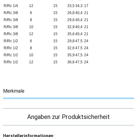
R/Rc 1/4
12
15
33,5
34,3
17
R/Rc 3/8
6
15
26,8
40,4
21
R/Rc 3/8
8
15
29,6
40,4
21
R/Rc 3/8
10
15
32,9
40,4
21
R/Rc 3/8
12
15
35,6
40,4
21
R/Rc 1/2
6
15
29,8
47,5
24
R/Rc 1/2
8
15
32,6
47,5
24
R/Rc 1/2
10
15
35,9
47,5
24
R/Rc 1/2
12
15
36,6
47,5
24
Merkmale
Angaben zur Produktsicherheit
Herstellerinformationen: