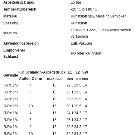
Arbeitsdruck max.
15 bar
Temperaturbereich
-20 °C bis 80 °C
Material
Kunststoff bzw. Messing vernickelt
Lösering
Kunststoff
Druckluft, Gase, Flüssigkeiten soweit
Medium
verträglich
Anwendungsbereich
Luft, Vakuum
Empfohlener
PU oder PA (Nylon)
Schlauch
Für Schlauch-
Arbeitsdruck
L1
L2
SW
Gewinde
Außen-Ø mm
max. bar
mm
mm
mm
R/Rc 1/8
4
15
22,3
29,5
14
R/Rc 1/8
6
15
23,1
29,5
14
R/Rc 1/8
8
15
25,6
29,5
14
R/Rc 1/8
10
15
30,1
29,5
14
R/Rc 1/4
4
15
24,1
34,3
17
R/Rc 1/4
6
15
25,1
34,3
17
R/Rc 1/4
8
15
28,6
34,3
17
R/Rc 1/4
10
15
32,3
34,3
17