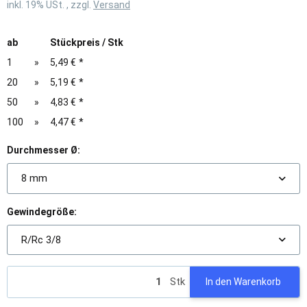
inkl. 19% USt. , zzgl.
Versand
ab
Stückpreis / Stk
1
»
5,49 €
*
20
»
5,19 €
*
50
»
4,83 €
*
100
»
4,47 €
*
Durchmesser Ø:
8 mm
Gewindegröße:
R/Rc 3/8
Stk
In den Warenkorb