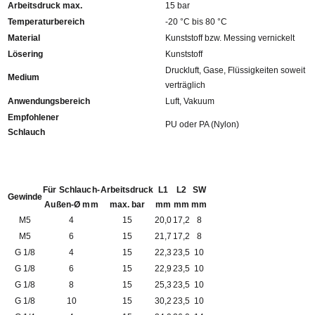
Arbeitsdruck max.
15 bar
Temperaturbereich
-20 °C bis 80 °C
Material
Kunststoff bzw. Messing vernickelt
Lösering
Kunststoff
Druckluft, Gase, Flüssigkeiten soweit
Medium
verträglich
Anwendungsbereich
Luft, Vakuum
Empfohlener
PU oder PA (Nylon)
Schlauch
Für Schlauch-
Arbeitsdruck
L1
L2
SW
Gewinde
Außen-Ø mm
max. bar
mm
mm
mm
M5
4
15
20,0
17,2
8
M5
6
15
21,7
17,2
8
G 1/8
4
15
22,3
23,5
10
G 1/8
6
15
22,9
23,5
10
G 1/8
8
15
25,3
23,5
10
G 1/8
10
15
30,2
23,5
10