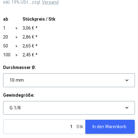
inkl. 19% USt. , zzgl.
Versand
ab
Stückpreis / Stk
1
»
3,06 €
*
20
»
2,86 €
*
50
»
2,65 €
*
100
»
2,45 €
*
Durchmesser Ø:
10 mm
Gewindegröße:
G 1/8
Stk
In den Warenkorb