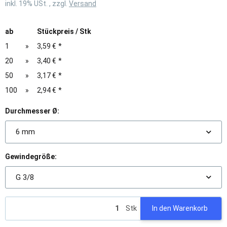
inkl. 19% USt. , zzgl.
Versand
ab
Stückpreis / Stk
1
»
3,59 €
*
20
»
3,40 €
*
50
»
3,17 €
*
100
»
2,94 €
*
Durchmesser Ø:
6 mm
Gewindegröße:
G 3/8
Stk
In den Warenkorb