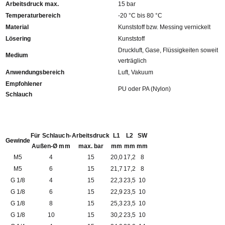
Arbeitsdruck max.
15 bar
Temperaturbereich
-20 °C bis 80 °C
Material
Kunststoff bzw. Messing vernickelt
Lösering
Kunststoff
Druckluft, Gase, Flüssigkeiten soweit
Medium
verträglich
Anwendungsbereich
Luft, Vakuum
Empfohlener
PU oder PA (Nylon)
Schlauch
Für Schlauch-
Arbeitsdruck
L1
L2
SW
Gewinde
Außen-Ø mm
max. bar
mm
mm
mm
M5
4
15
20,0
17,2
8
M5
6
15
21,7
17,2
8
G 1/8
4
15
22,3
23,5
10
G 1/8
6
15
22,9
23,5
10
G 1/8
8
15
25,3
23,5
10
G 1/8
10
15
30,2
23,5
10