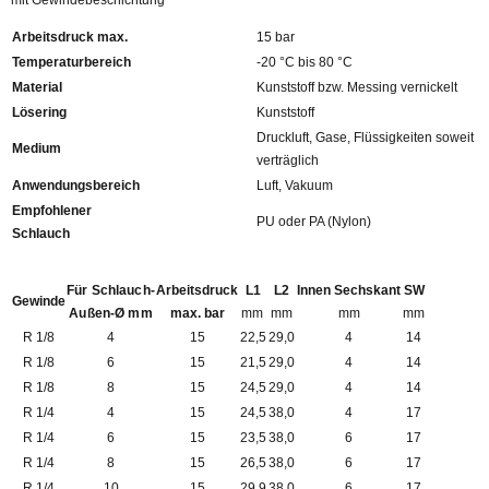
mit Gewindebeschichtung
Arbeitsdruck max.
15 bar
Temperaturbereich
-20 °C bis 80 °C
Material
Kunststoff bzw. Messing vernickelt
Lösering
Kunststoff
Druckluft, Gase, Flüssigkeiten soweit
Medium
verträglich
Anwendungsbereich
Luft, Vakuum
Empfohlener
PU oder PA (Nylon)
Schlauch
Für Schlauch-
Arbeitsdruck
L1
L2
Innen Sechskant
SW
Gewinde
Außen-Ø mm
max. bar
mm
mm
mm
mm
R 1/8
4
15
22,5
29,0
4
14
R 1/8
6
15
21,5
29,0
4
14
R 1/8
8
15
24,5
29,0
4
14
R 1/4
4
15
24,5
38,0
4
17
R 1/4
6
15
23,5
38,0
6
17
R 1/4
8
15
26,5
38,0
6
17
R 1/4
10
15
29,9
38,0
6
17