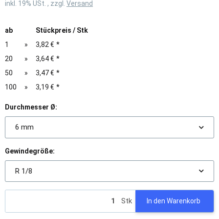
inkl. 19% USt. , zzgl.
Versand
ab
Stückpreis / Stk
1
»
3,82 €
*
20
»
3,64 €
*
50
»
3,47 €
*
100
»
3,19 €
*
Durchmesser Ø:
6 mm
Gewindegröße:
R 1/8
Stk
In den Warenkorb