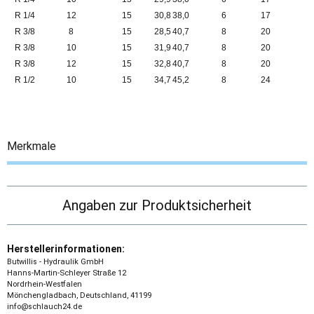
R 1/4
12
15
30,8
38,0
6
17
R 3/8
8
15
28,5
40,7
8
20
R 3/8
10
15
31,9
40,7
8
20
R 3/8
12
15
32,8
40,7
8
20
R 1/2
10
15
34,7
45,2
8
24
Merkmale
Angaben zur Produktsicherheit
Herstellerinformationen:
Butwillis - Hydraulik GmbH
Hanns-Martin-Schleyer Straße 12
Nordrhein-Westfalen
Mönchengladbach, Deutschland, 41199
info@schlauch24.de