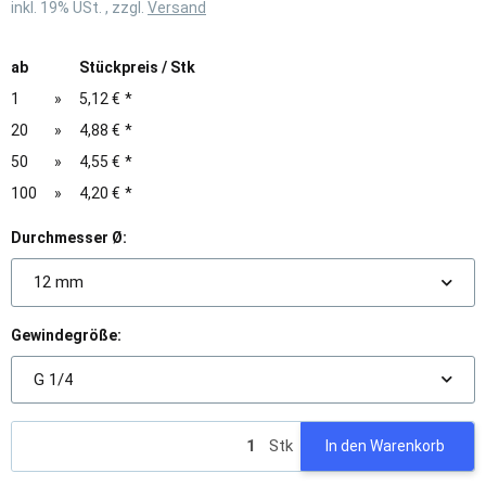
inkl. 19% USt. , zzgl.
Versand
ab
Stückpreis / Stk
1
»
5,12 €
*
20
»
4,88 €
*
50
»
4,55 €
*
100
»
4,20 €
*
Durchmesser Ø:
12 mm
Gewindegröße:
G 1/4
Stk
In den Warenkorb