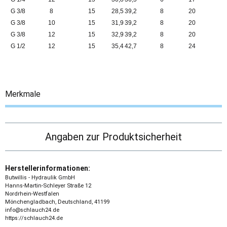
G 3/8
8
15
28,5
39,2
8
20
G 3/8
10
15
31,9
39,2
8
20
G 3/8
12
15
32,9
39,2
8
20
G 1/2
12
15
35,4
42,7
8
24
Merkmale
Angaben zur Produktsicherheit
Herstellerinformationen:
Butwillis - Hydraulik GmbH
Hanns-Martin-Schleyer Straße 12
Nordrhein-Westfalen
Mönchengladbach, Deutschland, 41199
info@schlauch24.de
https://schlauch24.de