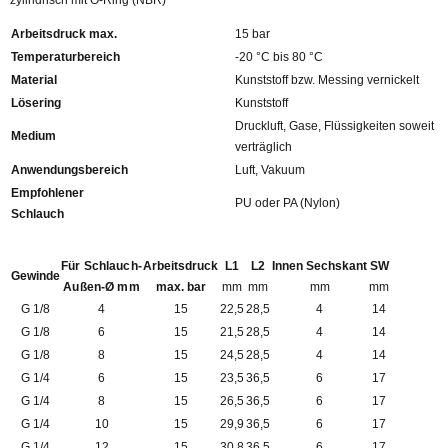
zylindrisch mit O-Ring (NBR)
Arbeitsdruck max.
15 bar
Temperaturbereich
-20 °C bis 80 °C
Material
Kunststoff bzw. Messing vernickelt
Lösering
Kunststoff
Druckluft, Gase, Flüssigkeiten soweit
Medium
verträglich
Anwendungsbereich
Luft, Vakuum
Empfohlener
PU oder PA (Nylon)
Schlauch
Für Schlauch-
Arbeitsdruck
L1
L2
Innen Sechskant
SW
Gewinde
Außen-Ø mm
max. bar
mm
mm
mm
mm
G 1/8
4
15
22,5
28,5
4
14
G 1/8
6
15
21,5
28,5
4
14
G 1/8
8
15
24,5
28,5
4
14
G 1/4
6
15
23,5
36,5
6
17
G 1/4
8
15
26,5
36,5
6
17
G 1/4
10
15
29,9
36,5
6
17
G 1/4
12
15
30,8
36,5
6
17