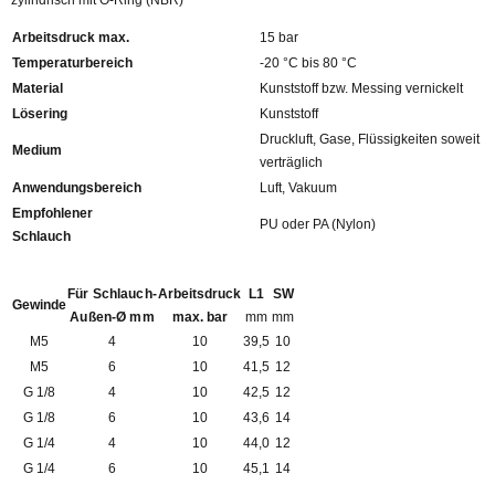
zylindrisch mit O-Ring (NBR)
Arbeitsdruck max.
15 bar
Temperaturbereich
-20 °C bis 80 °C
Material
Kunststoff bzw. Messing vernickelt
Lösering
Kunststoff
Druckluft, Gase, Flüssigkeiten soweit
Medium
verträglich
Anwendungsbereich
Luft, Vakuum
Empfohlener
PU oder PA (Nylon)
Schlauch
Für Schlauch-
Arbeitsdruck
L1
SW
Gewinde
Außen-Ø mm
max. bar
mm
mm
M5
4
10
39,5
10
M5
6
10
41,5
12
G 1/8
4
10
42,5
12
G 1/8
6
10
43,6
14
G 1/4
4
10
44,0
12
G 1/4
6
10
45,1
14