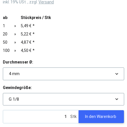
inkl. 19% USt. , zzgl.
Versand
ab
Stückpreis / Stk
1
»
5,49 €
*
20
»
5,22 €
*
50
»
4,87 €
*
100
»
4,50 €
*
Durchmesser Ø:
4 mm
Gewindegröße:
G 1/8
Stk
In den Warenkorb