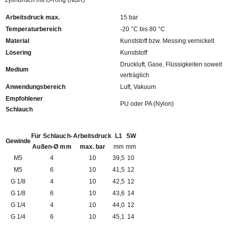
zylindrisch mit O-Ring (NBR)
Arbeitsdruck max.
15 bar
Temperaturbereich
-20 °C bis 80 °C
Material
Kunststoff bzw. Messing vernickelt
Lösering
Kunststoff
Druckluft, Gase, Flüssigkeiten soweit
Medium
verträglich
Anwendungsbereich
Luft, Vakuum
Empfohlener
PU oder PA (Nylon)
Schlauch
Für Schlauch-
Arbeitsdruck
L1
SW
Gewinde
Außen-Ø mm
max. bar
mm
mm
M5
4
10
39,5
10
M5
6
10
41,5
12
G 1/8
4
10
42,5
12
G 1/8
6
10
43,6
14
G 1/4
4
10
44,0
12
G 1/4
6
10
45,1
14