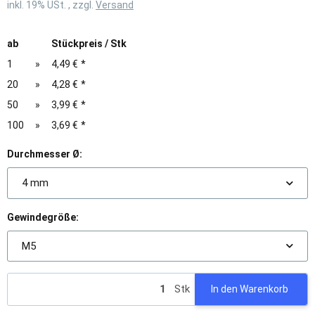
inkl. 19% USt. , zzgl.
Versand
ab
Stückpreis / Stk
1
»
4,49 €
*
20
»
4,28 €
*
50
»
3,99 €
*
100
»
3,69 €
*
Durchmesser Ø:
4 mm
Gewindegröße:
M5
Stk
In den Warenkorb