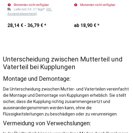
mit Innengewinde
mit Innengewinde Typ D
Momentan nicht verfügbar
Momentan nicht verfügbar
Mutterteil Typ D
Lieferzeit:
30 - 31 Tage*
(DE -
Ausland abweichend)
28,14 € -
36,79 €
*
ab
18,90 €
*
Unterscheidung zwischen Mutterteil und
Vaterteil bei Kupplungen
Montage und Demontage:
Die Unterscheidung zwischen Mutter- und Vaterteilen vereinfacht
die Montage und Demontage von Kupplungen erheblich. Sie stellt
sicher, dass die Kupplung richtig zusammengesetzt und
auseinandergenommen werden kann, ohne die
Flüssigkeitsleitungen zu beschädigen oder zu verunreinigen.
Vermeidung von Verwechslungen: