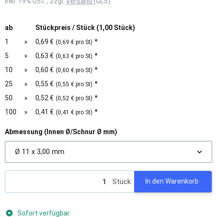
inkl. 19% USt. , zzgl.
Versand
(GLS)
ab
Stückpreis / Stück (1,00 Stück)
1
»
0,69 €
*
(0,69 € pro St)
5
»
0,63 €
*
(0,63 € pro St)
10
»
0,60 €
*
(0,60 € pro St)
25
»
0,55 €
*
(0,55 € pro St)
50
»
0,52 €
*
(0,52 € pro St)
100
»
0,41 €
*
(0,41 € pro St)
Abmessung (Innen Ø/Schnur Ø mm)
Ø 11 x 3,00 mm
Stück
In den Warenkorb
Sofort verfügbar