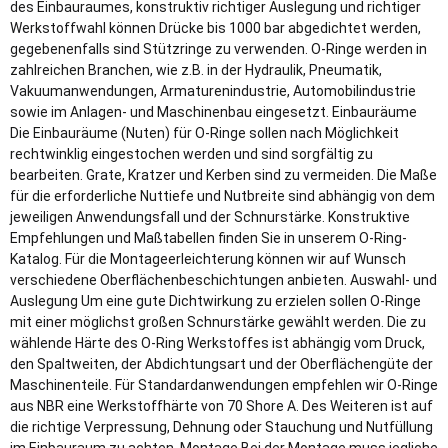
des Einbauraumes, konstruktiv richtiger Auslegung und richtiger
Werkstoffwahl können Drücke bis 1000 bar abgedichtet werden,
gegebenenfalls sind Stützringe zu verwenden. O-Ringe werden in
zahlreichen Branchen, wie z.B. in der Hydraulik, Pneumatik,
Vakuumanwendungen, Armaturenindustrie, Automobilindustrie
sowie im Anlagen- und Maschinenbau eingesetzt. Einbauräume
Die Einbauräume (Nuten) für O-Ringe sollen nach Möglichkeit
rechtwinklig eingestochen werden und sind sorgfältig zu
bearbeiten. Grate, Kratzer und Kerben sind zu vermeiden. Die Maße
für die erforderliche Nuttiefe und Nutbreite sind abhängig von dem
jeweiligen Anwendungsfall und der Schnurstärke. Konstruktive
Empfehlungen und Maßtabellen finden Sie in unserem O-Ring-
Katalog. Für die Montageerleichterung können wir auf Wunsch
verschiedene Oberflächenbeschichtungen anbieten. Auswahl- und
Auslegung Um eine gute Dichtwirkung zu erzielen sollen O-Ringe
mit einer möglichst großen Schnurstärke gewählt werden. Die zu
wählende Härte des O-Ring Werkstoffes ist abhängig vom Druck,
den Spaltweiten, der Abdichtungsart und der Oberflächengüte der
Maschinenteile. Für Standardanwendungen empfehlen wir O-Ringe
aus NBR eine Werkstoffhärte von 70 Shore A. Des Weiteren ist auf
die richtige Verpressung, Dehnung oder Stauchung und Nutfüllung