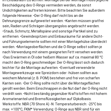
im Einbauraum zu achten. Montage Bei der Montage muss jegliche
Beschädigung des O-Rings vermieden werden, da sonst
Undichtigkeiten auftreten können. Bitte beachten Sie außerdem
folgende Hinweise: •Der O-Ring darf nicht bis an die
Dehnungsgrenze aufgeweitet werden. •Kanten müssen gratfrei
sein, Radien und Schrägen übergangslos angebracht werden.
•Staub, Schmutz, Metallspäne und sonstige Partikel sind zu
entfernen. •Gewindespitzen und Einbauräume für andere Dicht-
und Führungselemente sollten mit einer Montagehülse überdeckt
werden. •Montageoberflächen und die O-Ringe selbst sollten je
nach Verwendung mit einem geeigneten Fett versehen werden.
•Das Erwärmen in Öl oder heißem Wasser auf ca. maximal 80 °C
macht den O-Ring geschmeidiger. Der O-Ring lässt sich dadurch
leichter für die Montage aufweiten. •Eventuell verwendete
Montagewerkzeuge wie Spreizdorn oder -hülsen sollten aus
weichem Material (z. B. POM) bestehen und frei von scharfen
Kanten sein. •Der O-Ring sollte nicht über die Montageflächen
gerollt werden. Beim Einschnappen in die Nut darf der O-Ring nicht
verdrillt sein. •Nicht beständig gegenüber Kraftstoffen mit hohem
Aromatenanteil und Bremsflüssigkeiten auf Glykolbasis.
Werkstoffe: NBR (70 Shore A) -N: Temperaturbereich: -25°C bis
max. +100°C, FKM* Verwendung: O-Ringe aus NBR sind für ein