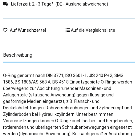
Lieferzeit:
2 - 3 Tage*
(DE - Ausland abweichend)
Auf Wunschzettel
Auf die Vergleichsliste
Beschreibung
O-Ring genormt nach DIN 3771, ISO 3601-1, JIS 240 P+G, SMS
1586, BS 1806/AS 568 A, BS 4518 Einsatzgebiete O-Ringe werden
überwiegend zur Abdichtung ruhender Maschinen- und
Anlagenteile (statische Anwendung) gegen flüssige und
gasförmige Medien eingesetzt, z.B. Flansch- und
Deckelabdichtungen, Rohrverschraubungen und Zylinderkopf und
Zylinderboden bei Hydraulikzylindern. Unter bestimmten
Voraussetzungen können O-Ringe auch bei hin- und hergehenden,
rotierenden und überlagerten Schraubenbewegungen eingesetzt
werden (dynamische Anwendung). Bei sachgemäßer Ausführung