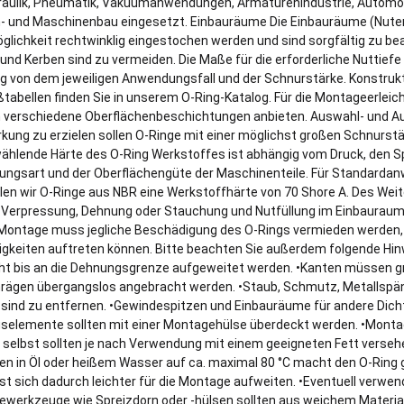
raulik, Pneumatik, Vakuumanwendungen, Armaturenindustrie, Automob
- und Maschinenbau eingesetzt. Einbauräume Die Einbauräume (Nuten)
glichkeit rechtwinklig eingestochen werden und sind sorgfältig zu bea
 und Kerben sind zu vermeiden. Die Maße für die erforderliche Nuttiefe
g von dem jeweiligen Anwendungsfall und der Schnurstärke. Konstru
tabellen finden Sie in unserem O-Ring-Katalog. Für die Montageerleic
verschiedene Oberflächenbeschichtungen anbieten. Auswahl- und A
rkung zu erzielen sollen O-Ringe mit einer möglichst großen Schnurst
wählende Härte des O-Ring Werkstoffes ist abhängig vom Druck, den Sp
ungsart und der Oberflächengüte der Maschinenteile. Für Standard
en wir O-Ringe aus NBR eine Werkstoffhärte von 70 Shore A. Des Weite
e Verpressung, Dehnung oder Stauchung und Nutfüllung im Einbaurau
 Montage muss jegliche Beschädigung des O-Rings vermieden werden,
igkeiten auftreten können. Bitte beachten Sie außerdem folgende Hin
cht bis an die Dehnungsgrenze aufgeweitet werden. •Kanten müssen gra
rägen übergangslos angebracht werden. •Staub, Schmutz, Metallspä
l sind zu entfernen. •Gewindespitzen und Einbauräume für andere Dich
selemente sollten mit einer Montagehülse überdeckt werden. •Monta
 selbst sollten je nach Verwendung mit einem geeigneten Fett verseh
n in Öl oder heißem Wasser auf ca. maximal 80 °C macht den O-Ring 
sst sich dadurch leichter für die Montage aufweiten. •Eventuell verwe
werkzeuge wie Spreizdorn oder -hülsen sollten aus weichem Material