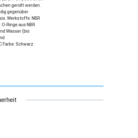
ächen gerollt werden.
ändig gegenüber
sis. Werkstoffe: NBR
: O-Ringe aus NBR
und Wasser (bis
und
°C Farbe: Schwarz
erheit