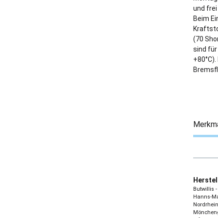
und frei
Beim Ein
Kraftst
(70 Sho
sind fü
+80°C).
Bremsfl
Merkm
Herstel
Butwillis
Hanns-Mar
Nordrhein
Möncheng