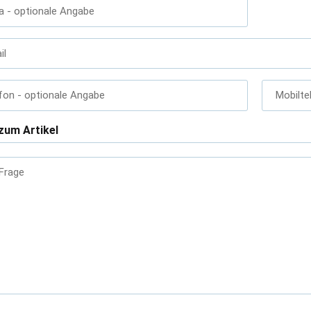
a
- optionale Angabe
il
fon
- optionale Angabe
Mobilte
zum Artikel
 Frage