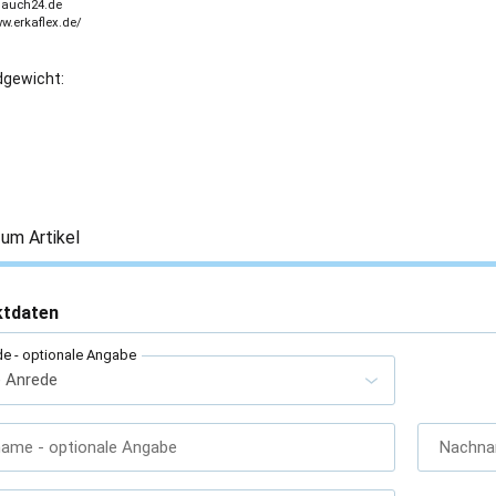
lauch24.de
ww.erkaflex.de/
gewicht:
um Artikel
ktdaten
de
- optionale Angabe
name
- optionale Angabe
Nachn