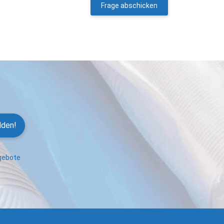
Frage abschicken
lden!
ngebote