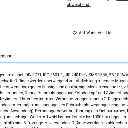
abweichend)
Auf Wunschzettel
eibung
genormt nach DIN 3771, ISO 3601-1, JIS 240 P+G, SMS 1586, BS 1806/
gebiete O-Ringe werden überwiegend zur Abdichtung ruhender Maschi
che Anwendung) gegen flüssige und gasförmige Medien eingesetzt, z.B
bdichtungen, Rohrverschraubungen und Zylinderkopf und Zylinderbod
ikzylindern. Unter bestimmten Voraussetzungen können O-Ringe auch 
nden, rotierenden und überlagerten Schraubenbewegungen eingeset
sche Anwendung). Bei sachgemäßer Ausführung des Einbauraumes, ko
ng und richtiger Werkstoffwahl können Drücke bis 1000 bar abgedicht
enfalls sind Stützringe zu verwenden. O-Ringe werden in zahlreichen B