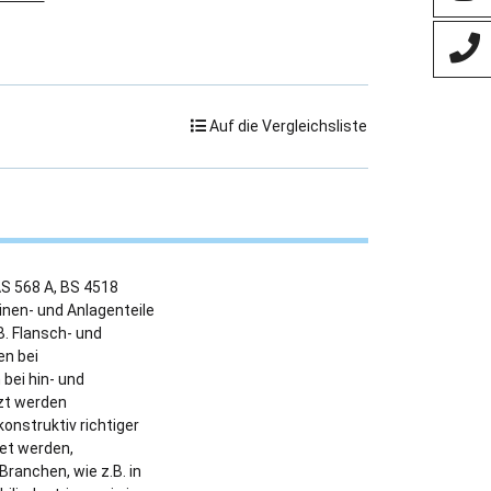
Auf die Vergleichsliste
AS 568 A, BS 4518
nen- und Anlagenteile
. Flansch- und
en bei
bei hin- und
zt werden
nstruktiv richtiger
et werden,
ranchen, wie z.B. in