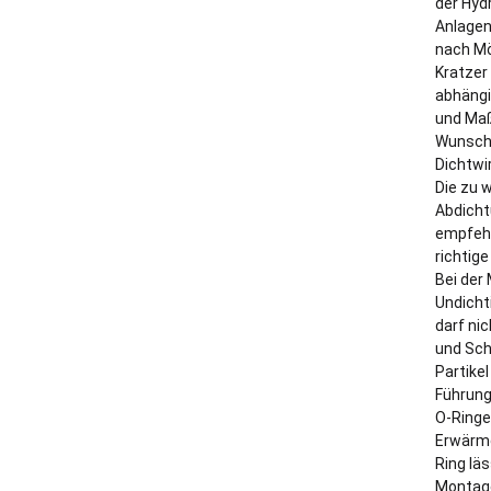
der Hyd
Anlagen
nach Mö
Kratzer
abhängi
und Maß
Wunsch 
Dichtwi
Die zu 
Abdicht
empfehl
richtig
Bei der
Undicht
darf ni
und Sch
Partike
Führung
O-Ringe
Erwärme
Ring lä
Montage