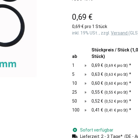
0,69 €
0,69 € pro 1 Stück
inkl. 19% USt. , zzgl.
Versand
(GLS
Stückpreis / Stück (1,
ab
Stück)
1
»
0,69 €
*
(0,69 € pro St)
5
»
0,63 €
*
(0,63 € pro St)
10
»
0,60 €
*
(0,60 € pro St)
25
»
0,55 €
*
(0,55 € pro St)
50
»
0,52 €
*
(0,52 € pro St)
100
»
0,41 €
*
(0,41 € pro St)
Sofort verfügbar
Lieferzeit:
2 - 3 Tage*
(DE - 