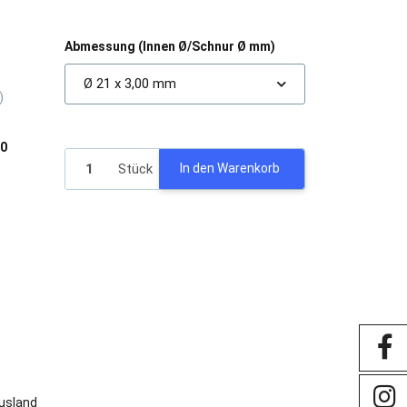
Abmessung (Innen Ø/Schnur Ø mm)
Ø 21 x 3,00 mm
)
00
Stück
In den Warenkorb
Ausland