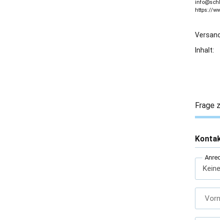
info@sch
https://w
Versand
Inhalt:
Frage z
Konta
Anre
Vor