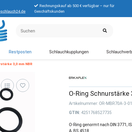
Rechnungskauf ab 500 € verfügbar – nur für
schlauch24.de
Geschäftskunden
Restposten
Schlauchkupplungen
Schlauchverb
rstärke 3,0 mm NBR
O-Ring Schnurstärke
Artikelnummer:
OR-MBR70A-3-0
GTIN:
4251768527735
O-Ring genormt nach DIN 3771, I
A, BS 4518