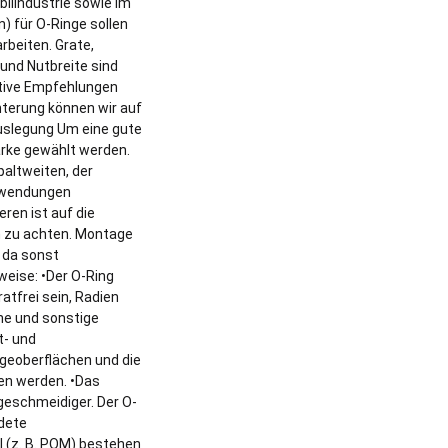
ilindustrie sowie im
 für O-Ringe sollen
rbeiten. Grate,
 und Nutbreite sind
ktive Empfehlungen
hterung können wir auf
uslegung Um eine gute
ärke gewählt werden.
altweiten, der
anwendungen
ren ist auf die
m zu achten. Montage
 da sonst
weise: •Der O-Ring
tfrei sein, Radien
ne und sonstige
t- und
geoberflächen und die
en werden. •Das
geschmeidiger. Der O-
ndete
 (z. B. POM) bestehen