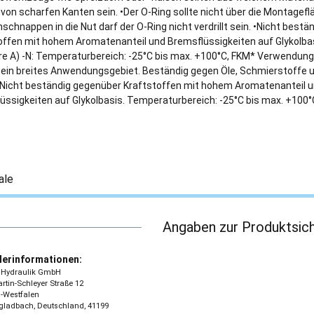
 von scharfen Kanten sein. •Der O-Ring sollte nicht über die Montagefl
schnappen in die Nut darf der O-Ring nicht verdrillt sein. •Nicht best
offen mit hohem Aromatenanteil und Bremsflüssigkeiten auf Glykolba
re A) -N: Temperaturbereich: -25°C bis max. +100°C, FKM* Verwendung
r ein breites Anwendungsgebiet. Beständig gegen Öle, Schmierstoffe 
 Nicht beständig gegenüber Kraftstoffen mit hohem Aromatenanteil 
üssigkeiten auf Glykolbasis. Temperaturbereich: -25°C bis max. +100
ale
Angaben zur Produktsich
lerinformationen:
 - Hydraulik GmbH
tin-Schleyer Straße 12
-Westfalen
ladbach, Deutschland, 41199