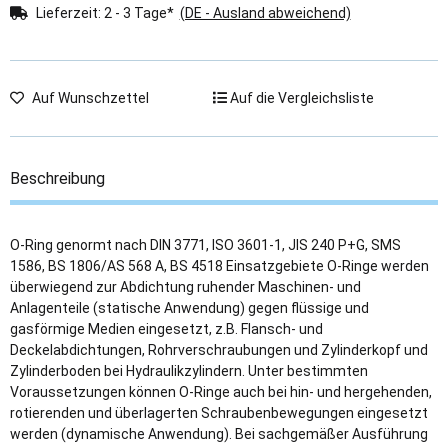
Lieferzeit:
2 - 3 Tage*
(DE - Ausland abweichend)
Auf Wunschzettel
Auf die Vergleichsliste
Beschreibung
O-Ring genormt nach DIN 3771, ISO 3601-1, JIS 240 P+G, SMS
1586, BS 1806/AS 568 A, BS 4518 Einsatzgebiete O-Ringe werden
überwiegend zur Abdichtung ruhender Maschinen- und
Anlagenteile (statische Anwendung) gegen flüssige und
gasförmige Medien eingesetzt, z.B. Flansch- und
Deckelabdichtungen, Rohrverschraubungen und Zylinderkopf und
Zylinderboden bei Hydraulikzylindern. Unter bestimmten
Voraussetzungen können O-Ringe auch bei hin- und hergehenden,
rotierenden und überlagerten Schraubenbewegungen eingesetzt
werden (dynamische Anwendung). Bei sachgemäßer Ausführung