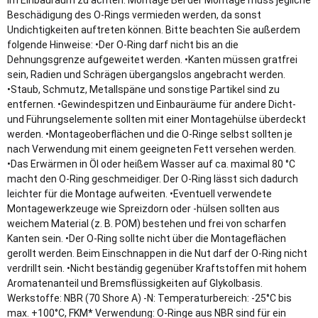
im Einbauraum zu achten. Montage Bei der Montage muss jegliche
Beschädigung des O-Rings vermieden werden, da sonst
Undichtigkeiten auftreten können. Bitte beachten Sie außerdem
folgende Hinweise: •Der O-Ring darf nicht bis an die
Dehnungsgrenze aufgeweitet werden. •Kanten müssen gratfrei
sein, Radien und Schrägen übergangslos angebracht werden.
•Staub, Schmutz, Metallspäne und sonstige Partikel sind zu
entfernen. •Gewindespitzen und Einbauräume für andere Dicht-
und Führungselemente sollten mit einer Montagehülse überdeckt
werden. •Montageoberflächen und die O-Ringe selbst sollten je
nach Verwendung mit einem geeigneten Fett versehen werden.
•Das Erwärmen in Öl oder heißem Wasser auf ca. maximal 80 °C
macht den O-Ring geschmeidiger. Der O-Ring lässt sich dadurch
leichter für die Montage aufweiten. •Eventuell verwendete
Montagewerkzeuge wie Spreizdorn oder -hülsen sollten aus
weichem Material (z. B. POM) bestehen und frei von scharfen
Kanten sein. •Der O-Ring sollte nicht über die Montageflächen
gerollt werden. Beim Einschnappen in die Nut darf der O-Ring nicht
verdrillt sein. •Nicht beständig gegenüber Kraftstoffen mit hohem
Aromatenanteil und Bremsflüssigkeiten auf Glykolbasis.
Werkstoffe: NBR (70 Shore A) -N: Temperaturbereich: -25°C bis
max. +100°C, FKM* Verwendung: O-Ringe aus NBR sind für ein