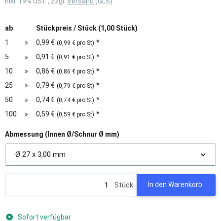
inkl. 19% USt. , zzgl.
Versand
(GLS)
ab
Stückpreis / Stück (1,00 Stück)
1
»
0,99 €
*
(0,99 € pro St)
5
»
0,91 €
*
(0,91 € pro St)
10
»
0,86 €
*
(0,86 € pro St)
25
»
0,79 €
*
(0,79 € pro St)
50
»
0,74 €
*
(0,74 € pro St)
100
»
0,59 €
*
(0,59 € pro St)
Abmessung (Innen Ø/Schnur Ø mm)
Ø 27 x 3,00 mm
Stück
In den Warenkorb
Sofort verfügbar