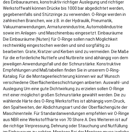
des Einbauraumes, konstruktiv richtiger Auslegung und richtiger
Werkstoffwahl können Drücke bis 1000 bar abgedichtet werden,
gegebenenfalls sind Stützringe zu verwenden. O-Ringe werden in
zahlreichen Branchen, wie z.B. in der Hydraulik, Pneumatik,
Vakuumanwendungen, Armaturenindustrie, Automobilindustrie
sowie im Anlagen- und Maschinenbau eingesetzt. Einbauräume
Die Einbauräume (Nuten) für O-Ringe sollen nach Möglichkeit
rechtwinklig eingestochen werden und sind sorgfältig zu
bearbeiten. Grate, Kratzer und Kerben sind zu vermeiden. Die Maße
für die erforderliche Nuttiefe und Nutbreite sind abhängig von dem
jeweiligen Anwendungsfall und der Schnurstärke. Konstruktive
Empfehlungen und Maßtabellen finden Sie in unserem O-Ring-
Katalog. Für die Montageerleichterung können wir auf Wunsch
verschiedene Oberflächenbeschichtungen anbieten. Auswahl- und
Auslegung Um eine gute Dichtwirkung zu erzielen sollen O-Ringe
mit einer möglichst großen Schnurstärke gewählt werden. Die zu
wählende Härte des O-Ring Werkstoffes ist abhängig vom Druck,
den Spaltweiten, der Abdichtungsart und der Oberflächengüte der
Maschinenteile. Für Standardanwendungen empfehlen wir O-Ringe
aus NBR eine Werkstoffhärte von 70 Shore A. Des Weiteren ist auf
die richtige Verpressung, Dehnung oder Stauchung und Nutfüllung