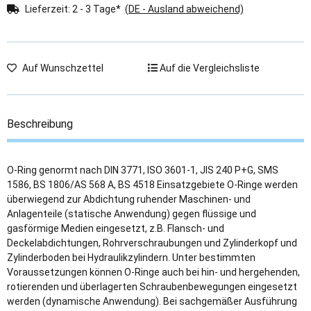
Lieferzeit:
2 - 3 Tage*
(DE - Ausland abweichend)
Auf Wunschzettel
Auf die Vergleichsliste
Beschreibung
O-Ring genormt nach DIN 3771, ISO 3601-1, JIS 240 P+G, SMS
1586, BS 1806/AS 568 A, BS 4518 Einsatzgebiete O-Ringe werden
überwiegend zur Abdichtung ruhender Maschinen- und
Anlagenteile (statische Anwendung) gegen flüssige und
gasförmige Medien eingesetzt, z.B. Flansch- und
Deckelabdichtungen, Rohrverschraubungen und Zylinderkopf und
Zylinderboden bei Hydraulikzylindern. Unter bestimmten
Voraussetzungen können O-Ringe auch bei hin- und hergehenden,
rotierenden und überlagerten Schraubenbewegungen eingesetzt
werden (dynamische Anwendung). Bei sachgemäßer Ausführung