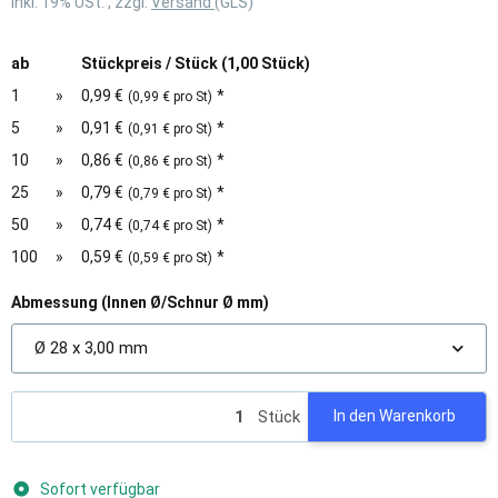
inkl. 19% USt. , zzgl.
Versand
(GLS)
ab
Stückpreis / Stück (1,00 Stück)
1
»
0,99 €
*
(0,99 € pro St)
5
»
0,91 €
*
(0,91 € pro St)
10
»
0,86 €
*
(0,86 € pro St)
25
»
0,79 €
*
(0,79 € pro St)
50
»
0,74 €
*
(0,74 € pro St)
100
»
0,59 €
*
(0,59 € pro St)
Abmessung (Innen Ø/Schnur Ø mm)
Ø 28 x 3,00 mm
Stück
In den Warenkorb
Sofort verfügbar