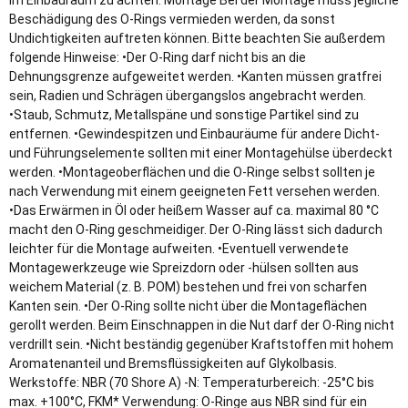
im Einbauraum zu achten. Montage Bei der Montage muss jegliche
Beschädigung des O-Rings vermieden werden, da sonst
Undichtigkeiten auftreten können. Bitte beachten Sie außerdem
folgende Hinweise: •Der O-Ring darf nicht bis an die
Dehnungsgrenze aufgeweitet werden. •Kanten müssen gratfrei
sein, Radien und Schrägen übergangslos angebracht werden.
•Staub, Schmutz, Metallspäne und sonstige Partikel sind zu
entfernen. •Gewindespitzen und Einbauräume für andere Dicht-
und Führungselemente sollten mit einer Montagehülse überdeckt
werden. •Montageoberflächen und die O-Ringe selbst sollten je
nach Verwendung mit einem geeigneten Fett versehen werden.
•Das Erwärmen in Öl oder heißem Wasser auf ca. maximal 80 °C
macht den O-Ring geschmeidiger. Der O-Ring lässt sich dadurch
leichter für die Montage aufweiten. •Eventuell verwendete
Montagewerkzeuge wie Spreizdorn oder -hülsen sollten aus
weichem Material (z. B. POM) bestehen und frei von scharfen
Kanten sein. •Der O-Ring sollte nicht über die Montageflächen
gerollt werden. Beim Einschnappen in die Nut darf der O-Ring nicht
verdrillt sein. •Nicht beständig gegenüber Kraftstoffen mit hohem
Aromatenanteil und Bremsflüssigkeiten auf Glykolbasis.
Werkstoffe: NBR (70 Shore A) -N: Temperaturbereich: -25°C bis
max. +100°C, FKM* Verwendung: O-Ringe aus NBR sind für ein