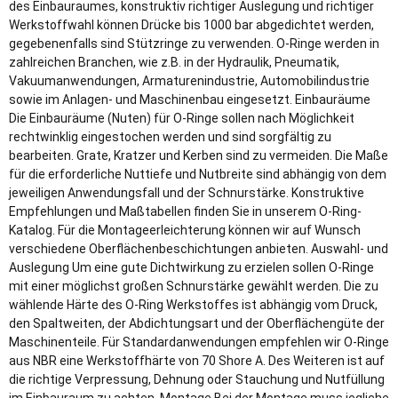
des Einbauraumes, konstruktiv richtiger Auslegung und richtiger
Werkstoffwahl können Drücke bis 1000 bar abgedichtet werden,
gegebenenfalls sind Stützringe zu verwenden. O-Ringe werden in
zahlreichen Branchen, wie z.B. in der Hydraulik, Pneumatik,
Vakuumanwendungen, Armaturenindustrie, Automobilindustrie
sowie im Anlagen- und Maschinenbau eingesetzt. Einbauräume
Die Einbauräume (Nuten) für O-Ringe sollen nach Möglichkeit
rechtwinklig eingestochen werden und sind sorgfältig zu
bearbeiten. Grate, Kratzer und Kerben sind zu vermeiden. Die Maße
für die erforderliche Nuttiefe und Nutbreite sind abhängig von dem
jeweiligen Anwendungsfall und der Schnurstärke. Konstruktive
Empfehlungen und Maßtabellen finden Sie in unserem O-Ring-
Katalog. Für die Montageerleichterung können wir auf Wunsch
verschiedene Oberflächenbeschichtungen anbieten. Auswahl- und
Auslegung Um eine gute Dichtwirkung zu erzielen sollen O-Ringe
mit einer möglichst großen Schnurstärke gewählt werden. Die zu
wählende Härte des O-Ring Werkstoffes ist abhängig vom Druck,
den Spaltweiten, der Abdichtungsart und der Oberflächengüte der
Maschinenteile. Für Standardanwendungen empfehlen wir O-Ringe
aus NBR eine Werkstoffhärte von 70 Shore A. Des Weiteren ist auf
die richtige Verpressung, Dehnung oder Stauchung und Nutfüllung