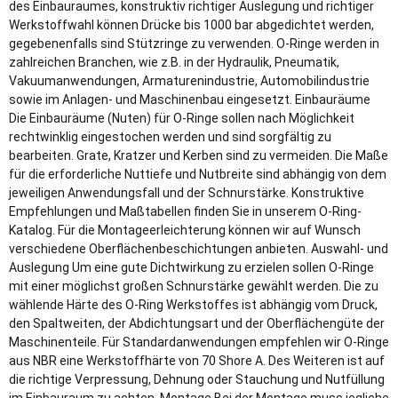
des Einbauraumes, konstruktiv richtiger Auslegung und richtiger
Werkstoffwahl können Drücke bis 1000 bar abgedichtet werden,
gegebenenfalls sind Stützringe zu verwenden. O-Ringe werden in
zahlreichen Branchen, wie z.B. in der Hydraulik, Pneumatik,
Vakuumanwendungen, Armaturenindustrie, Automobilindustrie
sowie im Anlagen- und Maschinenbau eingesetzt. Einbauräume
Die Einbauräume (Nuten) für O-Ringe sollen nach Möglichkeit
rechtwinklig eingestochen werden und sind sorgfältig zu
bearbeiten. Grate, Kratzer und Kerben sind zu vermeiden. Die Maße
für die erforderliche Nuttiefe und Nutbreite sind abhängig von dem
jeweiligen Anwendungsfall und der Schnurstärke. Konstruktive
Empfehlungen und Maßtabellen finden Sie in unserem O-Ring-
Katalog. Für die Montageerleichterung können wir auf Wunsch
verschiedene Oberflächenbeschichtungen anbieten. Auswahl- und
Auslegung Um eine gute Dichtwirkung zu erzielen sollen O-Ringe
mit einer möglichst großen Schnurstärke gewählt werden. Die zu
wählende Härte des O-Ring Werkstoffes ist abhängig vom Druck,
den Spaltweiten, der Abdichtungsart und der Oberflächengüte der
Maschinenteile. Für Standardanwendungen empfehlen wir O-Ringe
aus NBR eine Werkstoffhärte von 70 Shore A. Des Weiteren ist auf
die richtige Verpressung, Dehnung oder Stauchung und Nutfüllung