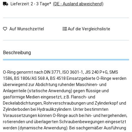
Lieferzeit:
2 - 3 Tage*
(DE - Ausland abweichend)
Auf Wunschzettel
Auf die Vergleichsliste
Beschreibung
O-Ring genormt nach DIN 3771, ISO 3601-1, JIS 240 P+G, SMS
1586, BS 1806/AS 568 A, BS 4518 Einsatzgebiete O-Ringe werden
überwiegend zur Abdichtung ruhender Maschinen- und
Anlagenteile (statische Anwendung) gegen flüssige und
gasförmige Medien eingesetzt, z.B. Flansch- und
Deckelabdichtungen, Rohrverschraubungen und Zylinderkopf und
Zylinderboden bei Hydraulikzylindern. Unter bestimmten
Voraussetzungen können O-Ringe auch bei hin- und hergehenden,
rotierenden und überlagerten Schraubenbewegungen eingesetzt
werden (dynamische Anwendung). Bei sachgemäßer Ausführung