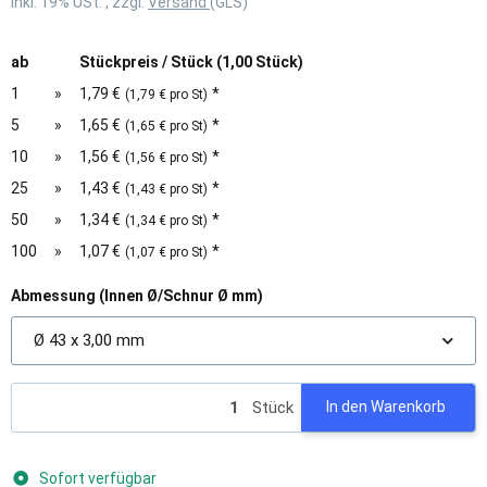
inkl. 19% USt. , zzgl.
Versand
(GLS)
ab
Stückpreis / Stück (1,00 Stück)
1
»
1,79 €
*
(1,79 € pro St)
5
»
1,65 €
*
(1,65 € pro St)
10
»
1,56 €
*
(1,56 € pro St)
25
»
1,43 €
*
(1,43 € pro St)
50
»
1,34 €
*
(1,34 € pro St)
100
»
1,07 €
*
(1,07 € pro St)
Abmessung (Innen Ø/Schnur Ø mm)
Ø 43 x 3,00 mm
Stück
In den Warenkorb
Sofort verfügbar