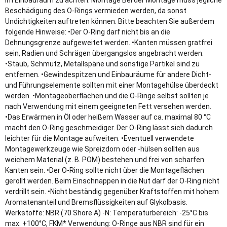
im Einbauraum zu achten. Montage Bei der Montage muss jegliche
Beschädigung des O-Rings vermieden werden, da sonst
Undichtigkeiten auftreten können. Bitte beachten Sie außerdem
folgende Hinweise: •Der O-Ring darf nicht bis an die
Dehnungsgrenze aufgeweitet werden. •Kanten müssen gratfrei
sein, Radien und Schrägen übergangslos angebracht werden.
•Staub, Schmutz, Metallspäne und sonstige Partikel sind zu
entfernen. •Gewindespitzen und Einbauräume für andere Dicht-
und Führungselemente sollten mit einer Montagehülse überdeckt
werden. •Montageoberflächen und die O-Ringe selbst sollten je
nach Verwendung mit einem geeigneten Fett versehen werden.
•Das Erwärmen in Öl oder heißem Wasser auf ca. maximal 80 °C
macht den O-Ring geschmeidiger. Der O-Ring lässt sich dadurch
leichter für die Montage aufweiten. •Eventuell verwendete
Montagewerkzeuge wie Spreizdorn oder -hülsen sollten aus
weichem Material (z. B. POM) bestehen und frei von scharfen
Kanten sein. •Der O-Ring sollte nicht über die Montageflächen
gerollt werden. Beim Einschnappen in die Nut darf der O-Ring nicht
verdrillt sein. •Nicht beständig gegenüber Kraftstoffen mit hohem
Aromatenanteil und Bremsflüssigkeiten auf Glykolbasis.
Werkstoffe: NBR (70 Shore A) -N: Temperaturbereich: -25°C bis
max. +100°C, FKM* Verwendung: O-Ringe aus NBR sind für ein