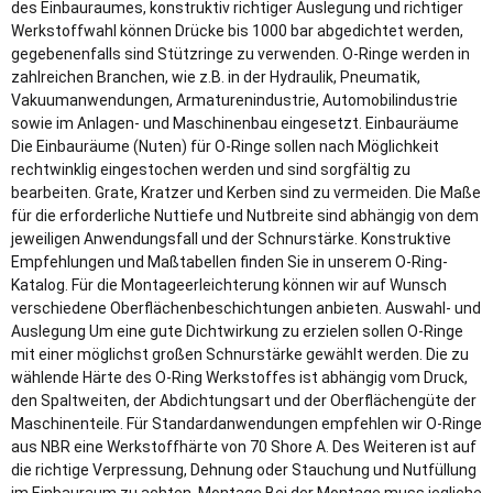
des Einbauraumes, konstruktiv richtiger Auslegung und richtiger
Werkstoffwahl können Drücke bis 1000 bar abgedichtet werden,
gegebenenfalls sind Stützringe zu verwenden. O-Ringe werden in
zahlreichen Branchen, wie z.B. in der Hydraulik, Pneumatik,
Vakuumanwendungen, Armaturenindustrie, Automobilindustrie
sowie im Anlagen- und Maschinenbau eingesetzt. Einbauräume
Die Einbauräume (Nuten) für O-Ringe sollen nach Möglichkeit
rechtwinklig eingestochen werden und sind sorgfältig zu
bearbeiten. Grate, Kratzer und Kerben sind zu vermeiden. Die Maße
für die erforderliche Nuttiefe und Nutbreite sind abhängig von dem
jeweiligen Anwendungsfall und der Schnurstärke. Konstruktive
Empfehlungen und Maßtabellen finden Sie in unserem O-Ring-
Katalog. Für die Montageerleichterung können wir auf Wunsch
verschiedene Oberflächenbeschichtungen anbieten. Auswahl- und
Auslegung Um eine gute Dichtwirkung zu erzielen sollen O-Ringe
mit einer möglichst großen Schnurstärke gewählt werden. Die zu
wählende Härte des O-Ring Werkstoffes ist abhängig vom Druck,
den Spaltweiten, der Abdichtungsart und der Oberflächengüte der
Maschinenteile. Für Standardanwendungen empfehlen wir O-Ringe
aus NBR eine Werkstoffhärte von 70 Shore A. Des Weiteren ist auf
die richtige Verpressung, Dehnung oder Stauchung und Nutfüllung