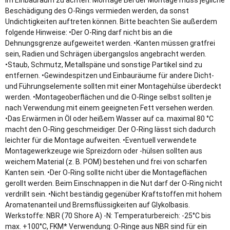
im Einbauraum zu achten. Montage Bei der Montage muss jegliche
Beschädigung des O-Rings vermieden werden, da sonst
Undichtigkeiten auftreten können. Bitte beachten Sie außerdem
folgende Hinweise: •Der O-Ring darf nicht bis an die
Dehnungsgrenze aufgeweitet werden. •Kanten müssen gratfrei
sein, Radien und Schrägen übergangslos angebracht werden.
•Staub, Schmutz, Metallspäne und sonstige Partikel sind zu
entfernen. •Gewindespitzen und Einbauräume für andere Dicht-
und Führungselemente sollten mit einer Montagehülse überdeckt
werden. •Montageoberflächen und die O-Ringe selbst sollten je
nach Verwendung mit einem geeigneten Fett versehen werden.
•Das Erwärmen in Öl oder heißem Wasser auf ca. maximal 80 °C
macht den O-Ring geschmeidiger. Der O-Ring lässt sich dadurch
leichter für die Montage aufweiten. •Eventuell verwendete
Montagewerkzeuge wie Spreizdorn oder -hülsen sollten aus
weichem Material (z. B. POM) bestehen und frei von scharfen
Kanten sein. •Der O-Ring sollte nicht über die Montageflächen
gerollt werden. Beim Einschnappen in die Nut darf der O-Ring nicht
verdrillt sein. •Nicht beständig gegenüber Kraftstoffen mit hohem
Aromatenanteil und Bremsflüssigkeiten auf Glykolbasis.
Werkstoffe: NBR (70 Shore A) -N: Temperaturbereich: -25°C bis
max. +100°C, FKM* Verwendung: O-Ringe aus NBR sind für ein