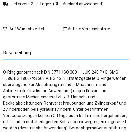
Lieferzeit:
2 - 3 Tage*
(DE - Ausland abweichend)
Auf Wunschzettel
Auf die Vergleichsliste
Beschreibung
O-Ring genormt nach DIN 3771, ISO 3601-1, JIS 240 P+G, SMS
1586, BS 1806/AS 568 A, BS 4518 Einsatzgebiete O-Ringe werden
überwiegend zur Abdichtung ruhender Maschinen- und
Anlagenteile (statische Anwendung) gegen flüssige und
gasförmige Medien eingesetzt, z.B. Flansch- und
Deckelabdichtungen, Rohrverschraubungen und Zylinderkopf und
Zylinderboden bei Hydraulikzylindern. Unter bestimmten
Voraussetzungen können O-Ringe auch bei hin- und hergehenden,
rotierenden und überlagerten Schraubenbewegungen eingesetzt
werden (dynamische Anwendung). Bei sachgemäßer Ausführung