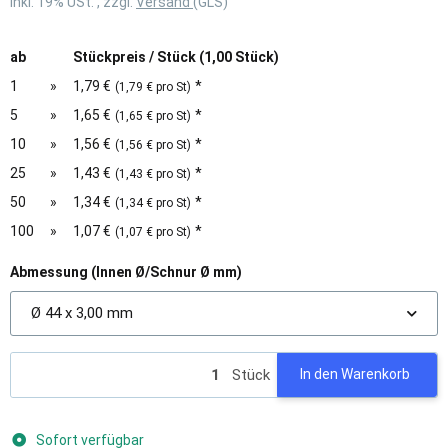
inkl. 19% USt. , zzgl.
Versand
(GLS)
ab
Stückpreis / Stück (1,00 Stück)
1
»
1,79 €
*
(1,79 € pro St)
5
»
1,65 €
*
(1,65 € pro St)
10
»
1,56 €
*
(1,56 € pro St)
25
»
1,43 €
*
(1,43 € pro St)
50
»
1,34 €
*
(1,34 € pro St)
100
»
1,07 €
*
(1,07 € pro St)
Abmessung (Innen Ø/Schnur Ø mm)
Ø 44 x 3,00 mm
Stück
In den Warenkorb
Sofort verfügbar