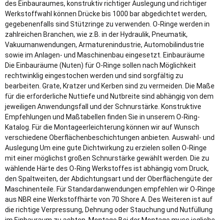
des Einbauraumes, konstruktiv richtiger Auslegung und richtiger
Werkstoffwahl können Drücke bis 1000 bar abgedichtet werden,
gegebenenfalls sind Stützringe zu verwenden. O-Ringe werden in
zahlreichen Branchen, wie z.B. in der Hydraulik, Pneumatik,
Vakuumanwendungen, Armaturenindustrie, Automobilindustrie
sowie im Anlagen- und Maschinenbau eingesetzt. Einbauräume
Die Einbauräume (Nuten) für O-Ringe sollen nach Möglichkeit
rechtwinklig eingestochen werden und sind sorgfältig zu
bearbeiten. Grate, Kratzer und Kerben sind zu vermeiden. Die Maße
für die erforderliche Nuttiefe und Nutbreite sind abhängig von dem
jeweiligen Anwendungsfall und der Schnurstärke. Konstruktive
Empfehlungen und Maßtabellen finden Sie in unserem O-Ring-
Katalog. Für die Montageerleichterung können wir auf Wunsch
verschiedene Oberflächenbeschichtungen anbieten. Auswahl- und
Auslegung Um eine gute Dichtwirkung zu erzielen sollen O-Ringe
mit einer möglichst großen Schnurstärke gewählt werden. Die zu
wählende Härte des O-Ring Werkstoffes ist abhängig vom Druck,
den Spaltweiten, der Abdichtungsart und der Oberflächengüte der
Maschinenteile. Für Standardanwendungen empfehlen wir O-Ringe
aus NBR eine Werkstoffhärte von 70 Shore A. Des Weiteren ist auf
die richtige Verpressung, Dehnung oder Stauchung und Nutfüllung