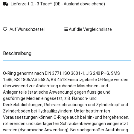
Lieferzeit:
2 - 3 Tage*
(DE - Ausland abweichend)
Auf Wunschzettel
Auf die Vergleichsliste
Beschreibung
O-Ring genormt nach DIN 3771, ISO 3601-1, JIS 240 P+G, SMS
1586, BS 1806/AS 568 A, BS 4518 Einsatzgebiete O-Ringe werden
überwiegend zur Abdichtung ruhender Maschinen- und
Anlagenteile (statische Anwendung) gegen flüssige und
gasförmige Medien eingesetzt, z.B. Flansch- und
Deckelabdichtungen, Rohrverschraubungen und Zylinderkopf und
Zylinderboden bei Hydraulikzylindern. Unter bestimmten
Voraussetzungen können O-Ringe auch bei hin- und hergehenden,
rotierenden und überlagerten Schraubenbewegungen eingesetzt
werden (dynamische Anwendung). Bei sachgemäßer Ausführung