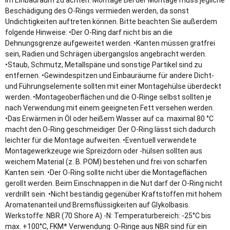
im Einbauraum zu achten. Montage Bei der Montage muss jegliche
Beschädigung des O-Rings vermieden werden, da sonst
Undichtigkeiten auftreten können. Bitte beachten Sie außerdem
folgende Hinweise: •Der O-Ring darf nicht bis an die
Dehnungsgrenze aufgeweitet werden. •Kanten müssen gratfrei
sein, Radien und Schrägen übergangslos angebracht werden.
•Staub, Schmutz, Metallspäne und sonstige Partikel sind zu
entfernen. •Gewindespitzen und Einbauräume für andere Dicht-
und Führungselemente sollten mit einer Montagehülse überdeckt
werden. •Montageoberflächen und die O-Ringe selbst sollten je
nach Verwendung mit einem geeigneten Fett versehen werden.
•Das Erwärmen in Öl oder heißem Wasser auf ca. maximal 80 °C
macht den O-Ring geschmeidiger. Der O-Ring lässt sich dadurch
leichter für die Montage aufweiten. •Eventuell verwendete
Montagewerkzeuge wie Spreizdorn oder -hülsen sollten aus
weichem Material (z. B. POM) bestehen und frei von scharfen
Kanten sein. •Der O-Ring sollte nicht über die Montageflächen
gerollt werden. Beim Einschnappen in die Nut darf der O-Ring nicht
verdrillt sein. •Nicht beständig gegenüber Kraftstoffen mit hohem
Aromatenanteil und Bremsflüssigkeiten auf Glykolbasis.
Werkstoffe: NBR (70 Shore A) -N: Temperaturbereich: -25°C bis
max. +100°C, FKM* Verwendung: O-Ringe aus NBR sind für ein