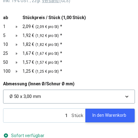
inkl. 19% USt. , zzgl.
Versand
(GLS)
ab
Stückpreis / Stück (1,00 Stück)
1
»
2,09 €
*
(2,09 € pro St)
5
»
1,92 €
*
(1,92 € pro St)
10
»
1,82 €
*
(1,82 € pro St)
25
»
1,67 €
*
(1,67 € pro St)
50
»
1,57 €
*
(1,57 € pro St)
100
»
1,25 €
*
(1,25 € pro St)
Abmessung (Innen Ø/Schnur Ø mm)
Ø 50 x 3,00 mm
Stück
In den Warenkorb
Sofort verfügbar