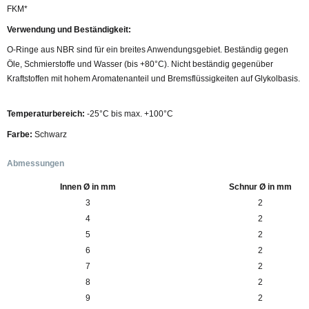
FKM*
Verwendung und Beständigkeit:
O-Ringe aus NBR sind für ein breites Anwendungsgebiet. Beständig gegen
Öle, Schmierstoffe und Wasser (bis +80°C). Nicht beständig gegenüber
Kraftstoffen mit hohem Aromatenanteil und Bremsflüssigkeiten auf Glykolbasis.
Temperaturbereich:
-25°C bis max. +100°C
Farbe:
Schwarz
Abmessungen
Innen Ø in mm
Schnur Ø in mm
3
2
4
2
5
2
6
2
7
2
8
2
9
2