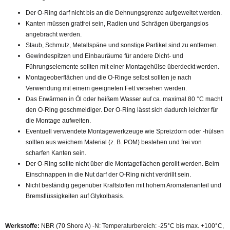
Der O-Ring darf nicht bis an die Dehnungsgrenze aufgeweitet werden.
Kanten müssen gratfrei sein, Radien und Schrägen übergangslos
angebracht werden.
Staub, Schmutz, Metallspäne und sonstige Partikel sind zu entfernen.
Gewindespitzen und Einbauräume für andere Dicht- und
Führungselemente sollten mit einer Montagehülse überdeckt werden.
Montageoberflächen und die O-Ringe selbst sollten je nach
Verwendung mit einem geeigneten Fett versehen werden.
Das Erwärmen in Öl oder heißem Wasser auf ca. maximal 80 °C macht
den O-Ring geschmeidiger. Der O-Ring lässt sich dadurch leichter für
die Montage aufweiten.
Eventuell verwendete Montagewerkzeuge wie Spreizdorn oder -hülsen
sollten aus weichem Material (z. B. POM) bestehen und frei von
scharfen Kanten sein.
Der O-Ring sollte nicht über die Montageflächen gerollt werden. Beim
Einschnappen in die Nut darf der O-Ring nicht verdrillt sein.
Nicht beständig gegenüber Kraftstoffen mit hohem Aromatenanteil und
Bremsflüssigkeiten auf Glykolbasis.
Werkstoffe:
NBR (70 Shore A) -N: Temperaturbereich: -25°C bis max. +100°C,