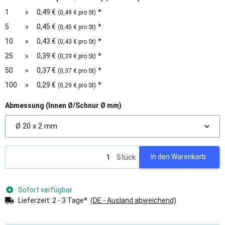
1
»
0,49 €
*
(0,49 € pro St)
5
»
0,45 €
*
(0,45 € pro St)
10
»
0,43 €
*
(0,43 € pro St)
25
»
0,39 €
*
(0,39 € pro St)
50
»
0,37 €
*
(0,37 € pro St)
100
»
0,29 €
*
(0,29 € pro St)
Abmessung (Innen Ø/Schnur Ø mm)
Ø 20 x 2 mm
Stück
In den Warenkorb
Sofort verfügbar
Lieferzeit:
2 - 3 Tage*
(DE - Ausland abweichend)