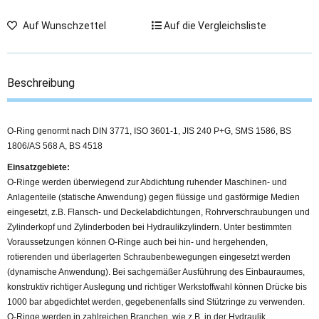
Auf Wunschzettel
Auf die Vergleichsliste
Beschreibung
O-Ring genormt nach DIN 3771, ISO 3601-1, JIS 240 P+G, SMS 1586, BS
1806/AS 568 A, BS 4518
Einsatzgebiete:
O-Ringe werden überwiegend zur Abdichtung ruhender Maschinen- und
Anlagenteile (statische Anwendung) gegen flüssige und gasförmige Medien
eingesetzt, z.B. Flansch- und Deckelabdichtungen, Rohrverschraubungen und
Zylinderkopf und Zylinderboden bei Hydraulikzylindern. Unter bestimmten
Voraussetzungen können O-Ringe auch bei hin- und hergehenden,
rotierenden und überlagerten Schraubenbewegungen eingesetzt werden
(dynamische Anwendung). Bei sachgemäßer Ausführung des Einbauraumes,
konstruktiv richtiger Auslegung und richtiger Werkstoffwahl können Drücke bis
1000 bar abgedichtet werden, gegebenenfalls sind Stützringe zu verwenden.
O-Ringe werden in zahlreichen Branchen, wie z.B. in der Hydraulik,