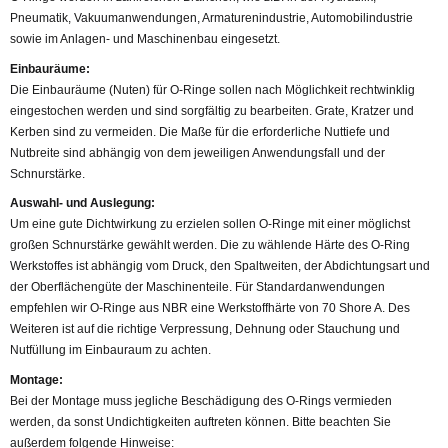
Pneumatik, Vakuumanwendungen, Armaturenindustrie, Automobilindustrie
sowie im Anlagen- und Maschinenbau eingesetzt.
Einbauräume:
Die Einbauräume (Nuten) für O-Ringe sollen nach Möglichkeit rechtwinklig
eingestochen werden und sind sorgfältig zu bearbeiten. Grate, Kratzer und
Kerben sind zu vermeiden. Die Maße für die erforderliche Nuttiefe und
Nutbreite sind abhängig von dem jeweiligen Anwendungsfall und der
Schnurstärke.
Auswahl- und Auslegung:
Um eine gute Dichtwirkung zu erzielen sollen O-Ringe mit einer möglichst
großen Schnurstärke gewählt werden. Die zu wählende Härte des O-Ring
Werkstoffes ist abhängig vom Druck, den Spaltweiten, der Abdichtungsart und
der Oberflächengüte der Maschinenteile. Für Standardanwendungen
empfehlen wir O-Ringe aus NBR eine Werkstoffhärte von 70 Shore A. Des
Weiteren ist auf die richtige Verpressung, Dehnung oder Stauchung und
Nutfüllung im Einbauraum zu achten.
Montage:
Bei der Montage muss jegliche Beschädigung des O-Rings vermieden
werden, da sonst Undichtigkeiten auftreten können. Bitte beachten Sie
außerdem folgende Hinweise: