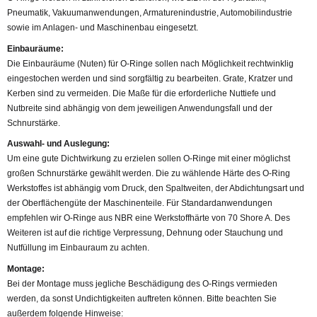
Pneumatik, Vakuumanwendungen, Armaturenindustrie, Automobilindustrie
sowie im Anlagen- und Maschinenbau eingesetzt.
Einbauräume:
Die Einbauräume (Nuten) für O-Ringe sollen nach Möglichkeit rechtwinklig
eingestochen werden und sind sorgfältig zu bearbeiten. Grate, Kratzer und
Kerben sind zu vermeiden. Die Maße für die erforderliche Nuttiefe und
Nutbreite sind abhängig von dem jeweiligen Anwendungsfall und der
Schnurstärke.
Auswahl- und Auslegung:
Um eine gute Dichtwirkung zu erzielen sollen O-Ringe mit einer möglichst
großen Schnurstärke gewählt werden. Die zu wählende Härte des O-Ring
Werkstoffes ist abhängig vom Druck, den Spaltweiten, der Abdichtungsart und
der Oberflächengüte der Maschinenteile. Für Standardanwendungen
empfehlen wir O-Ringe aus NBR eine Werkstoffhärte von 70 Shore A. Des
Weiteren ist auf die richtige Verpressung, Dehnung oder Stauchung und
Nutfüllung im Einbauraum zu achten.
Montage:
Bei der Montage muss jegliche Beschädigung des O-Rings vermieden
werden, da sonst Undichtigkeiten auftreten können. Bitte beachten Sie
außerdem folgende Hinweise: