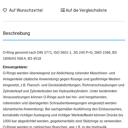
Auf Wunschzettel
Auf die Vergleichsliste
Beschreibung
O-Ring genormt nach DIN 3771, ISO 3601-1, JIS 240 P+G, SMS 1586, BS
1806/AS 568 A, BS 4518
Einsatzgebiete:
O-Ringe werden überwiegend zur Abdichtung ruhender Maschinen- und
Anlagenteile (statische Anwendung) gegen flüssige und gasförmige Medien
eingesetzt, z.B. Flansch- und Deckelabdichtungen, Rohrverschraubungen und
Zylinderkopf und Zylinderboden bei Hydraulikzylindern. Unter bestimmten
Voraussetzungen können O-Ringe auch bei hin- und hergehenden,
rotierenden und überlagerten Schraubenbewegungen eingesetzt werden
(dynamische Anwendung). Bei sachgemäßer Ausführung des Einbauraumes,
konstruktiv richtiger Auslegung und richtiger Werkstoffwahl können Drücke bis
1000 bar abgedichtet werden, gegebenenfalls sind Stützringe zu verwenden.
O-Ringe werden in zahlreichen Branchen, wie z.B. in der Hydraulik,