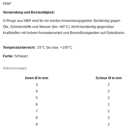
FKM*
Verwendung und Beständigkeit:
O-Ringe aus NBR sind für ein breites Anwendungsgebiet. Beständig gegen
Öle, Schmierstoffe und Wasser (bis +80°C). Nicht beständig gegenüber
Kraftstoffen mit hohem Aromatenanteil und Bremsflüssigkeiten auf Glykolbasis.
Temperaturbereich:
-25°C bis max. +100°C
Farbe:
Schwarz
Abmessungen
Innen Ø in mm
Schnur Ø in mm
3
2
4
2
5
2
6
2
7
2
8
2
9
2