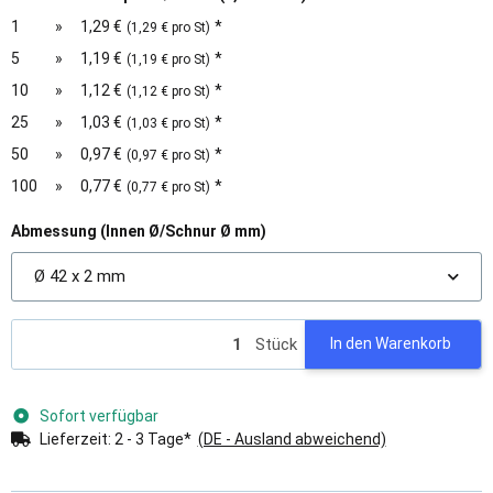
1
»
1,29 €
*
(1,29 € pro St)
5
»
1,19 €
*
(1,19 € pro St)
10
»
1,12 €
*
(1,12 € pro St)
25
»
1,03 €
*
(1,03 € pro St)
50
»
0,97 €
*
(0,97 € pro St)
100
»
0,77 €
*
(0,77 € pro St)
Abmessung (Innen Ø/Schnur Ø mm)
Ø 42 x 2 mm
Stück
In den Warenkorb
Sofort verfügbar
Lieferzeit:
2 - 3 Tage*
(DE - Ausland abweichend)