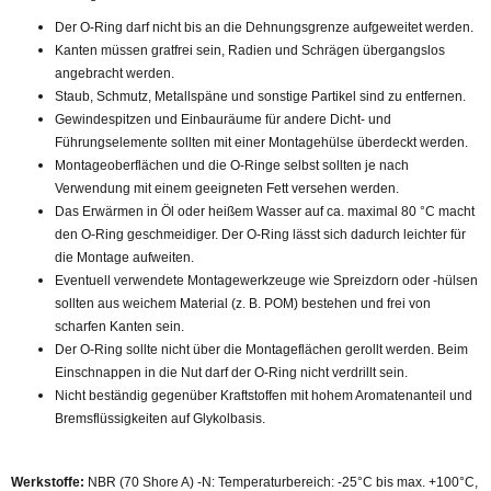
Der O-Ring darf nicht bis an die Dehnungsgrenze aufgeweitet werden.
Kanten müssen gratfrei sein, Radien und Schrägen übergangslos
angebracht werden.
Staub, Schmutz, Metallspäne und sonstige Partikel sind zu entfernen.
Gewindespitzen und Einbauräume für andere Dicht- und
Führungselemente sollten mit einer Montagehülse überdeckt werden.
Montageoberflächen und die O-Ringe selbst sollten je nach
Verwendung mit einem geeigneten Fett versehen werden.
Das Erwärmen in Öl oder heißem Wasser auf ca. maximal 80 °C macht
den O-Ring geschmeidiger. Der O-Ring lässt sich dadurch leichter für
die Montage aufweiten.
Eventuell verwendete Montagewerkzeuge wie Spreizdorn oder -hülsen
sollten aus weichem Material (z. B. POM) bestehen und frei von
scharfen Kanten sein.
Der O-Ring sollte nicht über die Montageflächen gerollt werden. Beim
Einschnappen in die Nut darf der O-Ring nicht verdrillt sein.
Nicht beständig gegenüber Kraftstoffen mit hohem Aromatenanteil und
Bremsflüssigkeiten auf Glykolbasis.
Werkstoffe:
NBR (70 Shore A) -N: Temperaturbereich: -25°C bis max. +100°C,