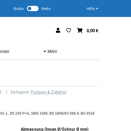
Brutto
Netto
Hilfe
0,00 €
inder
Mehr
5
Kategorie:
Pumpen & Zubehör
601-1, JIS 240 P+G, SMS 1586, BS 1806/AS 568 A, BS 4518
Abmessung (Innen Ø/Schnur Ø mm)