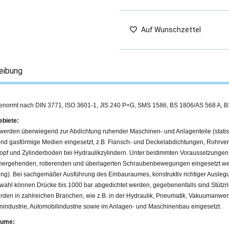
Auf Wunschzettel
eibung
enormt nach DIN 3771, ISO 3601-1, JIS 240 P+G, SMS 1586, BS 1806/AS 568 A, 
ebiete:
werden überwiegend zur Abdichtung ruhender Maschinen- und Anlagenteile (stat
 und gasförmige Medien eingesetzt, z.B. Flansch- und Deckelabdichtungen, Rohrv
kopf und Zylinderboden bei Hydraulikzylindern. Unter bestimmten Voraussetzunge
 hergehenden, rotierenden und überlagerten Schraubenbewegungen eingesetzt w
g). Bei sachgemäßer Ausführung des Einbauraumes, konstruktiv richtiger Auslegu
fwahl können Drücke bis 1000 bar abgedichtet werden, gegebenenfalls sind Stützr
rden in zahlreichen Branchen, wie z.B. in der Hydraulik, Pneumatik, Vakuumanw
nindustrie, Automobilindustrie sowie im Anlagen- und Maschinenbau eingesetzt.
äume: