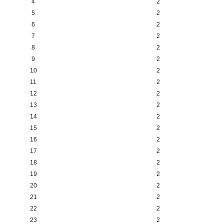
4
2
5
2
6
2
7
2
8
2
9
2
10
2
11
2
12
2
13
2
14
2
15
2
16
2
17
2
18
2
19
2
20
2
21
2
22
2
23
2