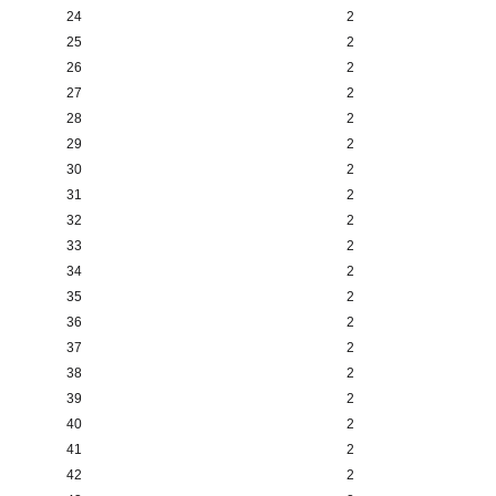
24
2
25
2
26
2
27
2
28
2
29
2
30
2
31
2
32
2
33
2
34
2
35
2
36
2
37
2
38
2
39
2
40
2
41
2
42
2