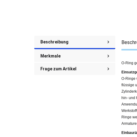
Beschreibung
Beschr
Merkmale
O-Ring g
Frage zum Artikel
Einsatzg
O-Ringe 
flüssige
Zylinder
hin- und
Anwendun
Werkstof
Ringe we
Armature
Einbaur