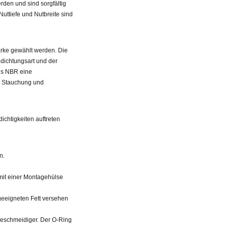
rden und sind sorgfältig
Nuttiefe und Nutbreite sind
ärke gewählt werden. Die
dichtungsart und der
us NBR eine
er Stauchung und
chtigkeiten auftreten
n.
mit einer Montagehülse
geeigneten Fett versehen
eschmeidiger. Der O-Ring