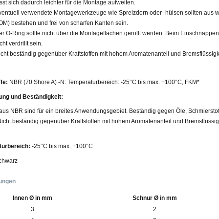
sst sich dadurch leichter für die Montage aufweiten.
ventuell verwendete Montagewerkzeuge wie Spreizdorn oder -hülsen sollten aus we
OM) bestehen und frei von scharfen Kanten sein.
er O-Ring sollte nicht über die Montageflächen gerollt werden. Beim Einschnappen 
cht verdrillt sein.
icht beständig gegenüber Kraftstoffen mit hohem Aromatenanteil und Bremsflüssigke
fe:
NBR (70 Shore A) -N: Temperaturbereich: -25°C bis max. +100°C, FKM*
ng und Beständigkeit:
aus NBR sind für ein breites Anwendungsgebiet. Beständig gegen Öle, Schmierstof
icht beständig gegenüber Kraftstoffen mit hohem Aromatenanteil und Bremsflüssigk
urbereich:
-25°C bis max. +100°C
chwarz
ungen
Innen Ø in mm
Schnur Ø in mm
3
2