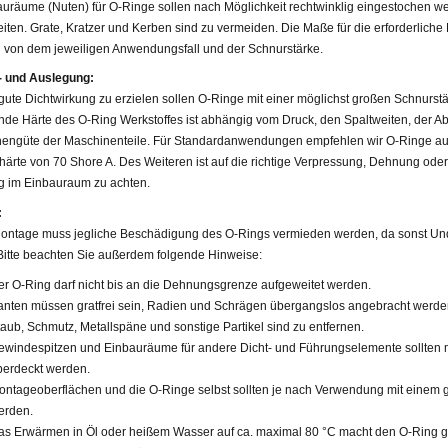
uräume (Nuten) für O-Ringe sollen nach Möglichkeit rechtwinklig eingestochen we
iten. Grate, Kratzer und Kerben sind zu vermeiden. Die Maße für die erforderliche 
 von dem jeweiligen Anwendungsfall und der Schnurstärke.
 und Auslegung:
ute Dichtwirkung zu erzielen sollen O-Ringe mit einer möglichst großen Schnurst
de Härte des O-Ring Werkstoffes ist abhängig vom Druck, den Spaltweiten, der Ab
hengüte der Maschinenteile. Für Standardanwendungen empfehlen wir O-Ringe a
härte von 70 Shore A. Des Weiteren ist auf die richtige Verpressung, Dehnung od
ng im Einbauraum zu achten.
:
Montage muss jegliche Beschädigung des O-Rings vermieden werden, da sonst Undi
Bitte beachten Sie außerdem folgende Hinweise:
er O-Ring darf nicht bis an die Dehnungsgrenze aufgeweitet werden.
anten müssen gratfrei sein, Radien und Schrägen übergangslos angebracht werde
taub, Schmutz, Metallspäne und sonstige Partikel sind zu entfernen.
ewindespitzen und Einbauräume für andere Dicht- und Führungselemente sollten 
berdeckt werden.
ontageoberflächen und die O-Ringe selbst sollten je nach Verwendung mit einem 
erden.
as Erwärmen in Öl oder heißem Wasser auf ca. maximal 80 °C macht den O-Ring g