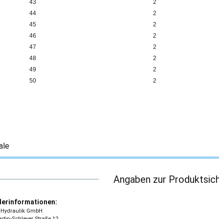
43
2
44
2
45
2
46
2
47
2
48
2
49
2
50
2
ale
Angaben zur Produktsich
lerinformationen:
 - Hydraulik GmbH
tin-Schleyer Straße 12