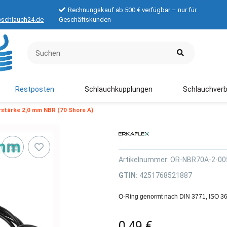
Rechnungskauf ab 500 € verfügbar – nur für
schlauch24.de
Geschäftskunden
Restposten
Schlauchkupplungen
Schlauchverb
stärke 2,0 mm NBR (70 Shore A)
Artikelnummer:
OR-NBR70A-2-00
GTIN:
4251768521887
O-Ring genormt nach DIN 3771, ISO 3
0,49 €