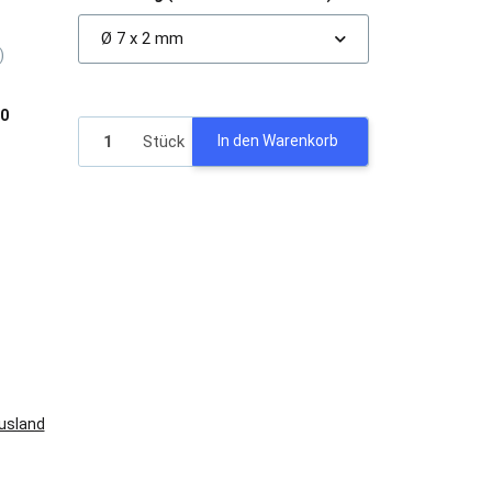
Ø 7 x 2 mm
)
00
Stück
In den Warenkorb
Ausland