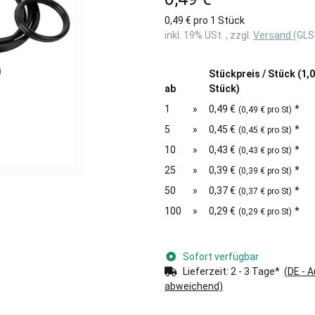
0,49 € pro 1 Stück
inkl. 19% USt. , zzgl.
Versand
(GLS
Stückpreis / Stück (1,
ab
Stück)
1
»
0,49 €
*
(0,49 € pro St)
5
»
0,45 €
*
(0,45 € pro St)
10
»
0,43 €
*
(0,43 € pro St)
25
»
0,39 €
*
(0,39 € pro St)
50
»
0,37 €
*
(0,37 € pro St)
100
»
0,29 €
*
(0,29 € pro St)
Sofort verfügbar
Lieferzeit:
2 - 3 Tage*
(DE - 
abweichend)