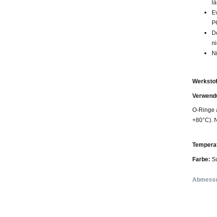
lä
E
P
D
ni
N
Werkstof
Verwendu
O-Ringe 
+80°C). N
Temperat
Farbe:
S
Abmess