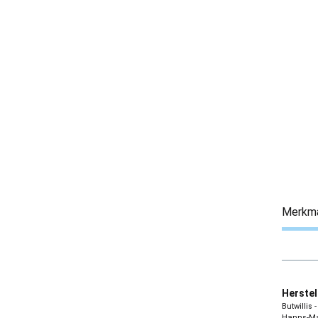
Merkm
Herstel
Butwillis
Hanns-Mar