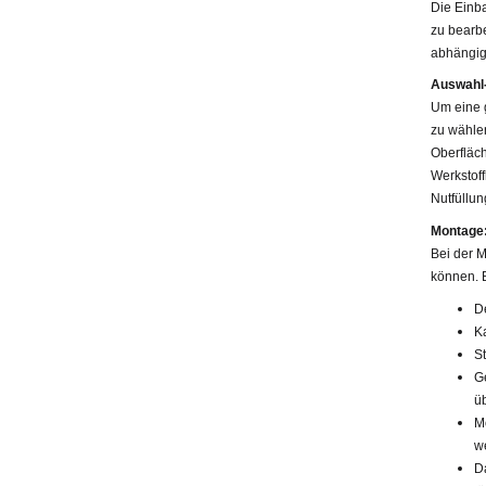
Die Einba
zu bearbe
abhängig
Auswahl-
Um eine g
zu wählen
Oberfläc
Werkstoff
Nutfüllu
Montage
Bei der 
können. 
D
K
S
G
ü
M
w
D