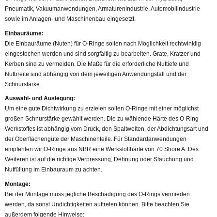
Pneumatik, Vakuumanwendungen, Armaturenindustrie, Automobilindustrie
sowie im Anlagen- und Maschinenbau eingesetzt.
Einbauräume:
Die Einbauräume (Nuten) für O-Ringe sollen nach Möglichkeit rechtwinklig
eingestochen werden und sind sorgfältig zu bearbeiten. Grate, Kratzer und
Kerben sind zu vermeiden. Die Maße für die erforderliche Nuttiefe und
Nutbreite sind abhängig von dem jeweiligen Anwendungsfall und der
Schnurstärke.
Auswahl- und Auslegung:
Um eine gute Dichtwirkung zu erzielen sollen O-Ringe mit einer möglichst
großen Schnurstärke gewählt werden. Die zu wählende Härte des O-Ring
Werkstoffes ist abhängig vom Druck, den Spaltweiten, der Abdichtungsart und
der Oberflächengüte der Maschinenteile. Für Standardanwendungen
empfehlen wir O-Ringe aus NBR eine Werkstoffhärte von 70 Shore A. Des
Weiteren ist auf die richtige Verpressung, Dehnung oder Stauchung und
Nutfüllung im Einbauraum zu achten.
Montage:
Bei der Montage muss jegliche Beschädigung des O-Rings vermieden
werden, da sonst Undichtigkeiten auftreten können. Bitte beachten Sie
außerdem folgende Hinweise: