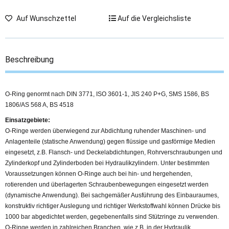
Auf Wunschzettel
Auf die Vergleichsliste
Beschreibung
O-Ring genormt nach DIN 3771, ISO 3601-1, JIS 240 P+G, SMS 1586, BS
1806/AS 568 A, BS 4518
Einsatzgebiete:
O-Ringe werden überwiegend zur Abdichtung ruhender Maschinen- und
Anlagenteile (statische Anwendung) gegen flüssige und gasförmige Medien
eingesetzt, z.B. Flansch- und Deckelabdichtungen, Rohrverschraubungen und
Zylinderkopf und Zylinderboden bei Hydraulikzylindern. Unter bestimmten
Voraussetzungen können O-Ringe auch bei hin- und hergehenden,
rotierenden und überlagerten Schraubenbewegungen eingesetzt werden
(dynamische Anwendung). Bei sachgemäßer Ausführung des Einbauraumes,
konstruktiv richtiger Auslegung und richtiger Werkstoffwahl können Drücke bis
1000 bar abgedichtet werden, gegebenenfalls sind Stützringe zu verwenden.
O-Ringe werden in zahlreichen Branchen, wie z.B. in der Hydraulik,