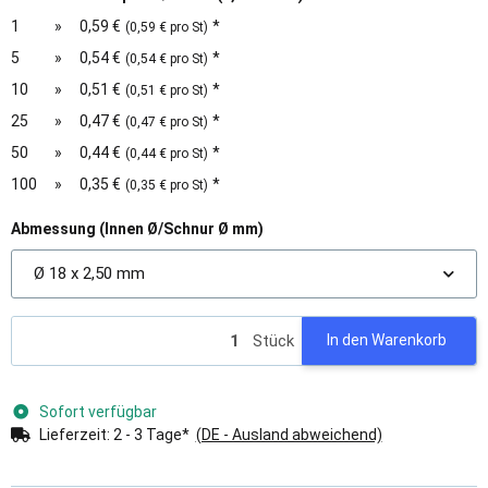
1
»
0,59 €
*
(0,59 € pro St)
5
»
0,54 €
*
(0,54 € pro St)
10
»
0,51 €
*
(0,51 € pro St)
25
»
0,47 €
*
(0,47 € pro St)
50
»
0,44 €
*
(0,44 € pro St)
100
»
0,35 €
*
(0,35 € pro St)
Abmessung (Innen Ø/Schnur Ø mm)
Ø 18 x 2,50 mm
Stück
In den Warenkorb
Sofort verfügbar
Lieferzeit:
2 - 3 Tage*
(DE - Ausland abweichend)