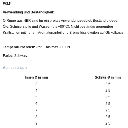
FKM*
Verwendung und Beständigkeit:
O-Ringe aus NBR sind für ein breites Anwendungsgebiet. Beständig gegen
Öle, Schmierstoffe und Wasser (bis +80°C). Nicht beständig gegenüber
Kraftstoffen mit hohem Aromatenanteil und Bremsflüssigkeiten auf Glykolbasis.
Temperaturbereich:
-25°C bis max. +100°C
Farbe:
Schwarz
Abmessungen
Innen Ø in mm
Schnur Ø in mm
3
2,5
4
2,5
5
2,5
6
2,5
7
2,5
8
2,5
9
2,5