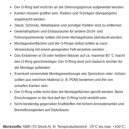
Der O-Ring darf nicht bis an die Dehnungsgrenze aufgeweitet werden.
Kanten müssen gratfrei sein, Radien und Schrägen übergangslos
angebracht werden.
Staub, Schmutz, Metallspäne und sonstige Partikel sind zu entfernen.
Gewindespitzen und Einbauräume für andere Dicht- und
Führungselemente sollten mit einer Montagehülse überdeckt werden.
Montageoberflächen und die O-Ringe selbst sollten je nach
Verwendung mit einem geeigneten Fett versehen werden.
Das Erwärmen in Öl oder heißem Wasser auf ca. maximal 80 °C macht
den O-Ring geschmeidiger. Der O-Ring lässt sich dadurch leichter für
die Montage aufweiten.
Eventuell verwendete Montagewerkzeuge wie Spreizdorn oder -hülsen
sollten aus weichem Material (z. B. POM) bestehen und frei von
scharfen Kanten sein.
Der O-Ring sollte nicht über die Montageflächen gerollt werden. Beim
Einschnappen in die Nut darf der O-Ring nicht verdrillt sein.
Nicht beständig gegenüber Kraftstoffen mit hohem Aromatenanteil und
Bremsflüssigkeiten auf Glykolbasis.
Werkstoffe:
NBR (70 Shore A) -N: Temperaturbereich: -25°C bis max. +100°C,