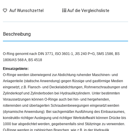
Auf Wunschzettel
Auf die Vergleichsliste
Beschreibung
O-Ring genormt nach DIN 3771, ISO 3601-1, JIS 240 P+G, SMS 1586, BS
1806/AS 568 A, BS 4518
Einsatzgebiete:
O-Ringe werden überwiegend zur Abdichtung ruhender Maschinen- und
Anlagenteile (statische Anwendung) gegen flüssige und gasförmige Medien
eingesetzt, z.B. Flansch- und Deckelabdichtungen, Rohrverschraubungen und
Zylinderkopf und Zylinderboden bei Hydraulikzylindern. Unter bestimmten
Voraussetzungen können O-Ringe auch bei hin- und hergehenden,
rotierenden und überlagerten Schraubenbewegungen eingesetzt werden
(dynamische Anwendung). Bei sachgemäßer Ausführung des Einbauraumes,
konstruktiv richtiger Auslegung und richtiger Werkstoffwahl können Drücke bis
1000 bar abgedichtet werden, gegebenenfalls sind Stützringe zu verwenden.
O-Ringe werden in zahlreichen Branchen, wie z.B. in der Hydraulik,