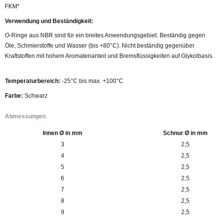
FKM*
Verwendung und Beständigkeit:
O-Ringe aus NBR sind für ein breites Anwendungsgebiet. Beständig gegen
Öle, Schmierstoffe und Wasser (bis +80°C). Nicht beständig gegenüber
Kraftstoffen mit hohem Aromatenanteil und Bremsflüssigkeiten auf Glykolbasis.
Temperaturbereich:
-25°C bis max. +100°C
Farbe:
Schwarz
Abmessungen
Innen Ø in mm
Schnur Ø in mm
3
2,5
4
2,5
5
2,5
6
2,5
7
2,5
8
2,5
9
2,5