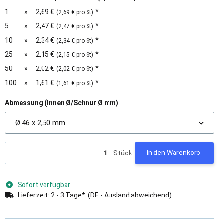
1
»
2,69 €
*
(2,69 € pro St)
5
»
2,47 €
*
(2,47 € pro St)
10
»
2,34 €
*
(2,34 € pro St)
25
»
2,15 €
*
(2,15 € pro St)
50
»
2,02 €
*
(2,02 € pro St)
100
»
1,61 €
*
(1,61 € pro St)
Abmessung (Innen Ø/Schnur Ø mm)
Ø 46 x 2,50 mm
Stück
In den Warenkorb
Sofort verfügbar
Lieferzeit:
2 - 3 Tage*
(DE - Ausland abweichend)