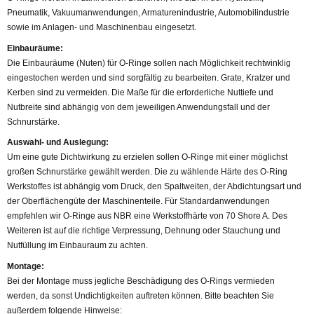
Pneumatik, Vakuumanwendungen, Armaturenindustrie, Automobilindustrie
sowie im Anlagen- und Maschinenbau eingesetzt.
Einbauräume:
Die Einbauräume (Nuten) für O-Ringe sollen nach Möglichkeit rechtwinklig
eingestochen werden und sind sorgfältig zu bearbeiten. Grate, Kratzer und
Kerben sind zu vermeiden. Die Maße für die erforderliche Nuttiefe und
Nutbreite sind abhängig von dem jeweiligen Anwendungsfall und der
Schnurstärke.
Auswahl- und Auslegung:
Um eine gute Dichtwirkung zu erzielen sollen O-Ringe mit einer möglichst
großen Schnurstärke gewählt werden. Die zu wählende Härte des O-Ring
Werkstoffes ist abhängig vom Druck, den Spaltweiten, der Abdichtungsart und
der Oberflächengüte der Maschinenteile. Für Standardanwendungen
empfehlen wir O-Ringe aus NBR eine Werkstoffhärte von 70 Shore A. Des
Weiteren ist auf die richtige Verpressung, Dehnung oder Stauchung und
Nutfüllung im Einbauraum zu achten.
Montage:
Bei der Montage muss jegliche Beschädigung des O-Rings vermieden
werden, da sonst Undichtigkeiten auftreten können. Bitte beachten Sie
außerdem folgende Hinweise: