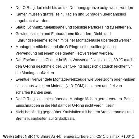
Der O-Ring darf nicht bis an die Dehnungsgrenze aufgeweitet werden.
Kanten müssen gratfrei sein, Radien und Schrägen übergangslos
angebracht werden.
Staub, Schmutz, Metallspäne und sonstige Partikel sind zu entfernen.
Gewindespitzen und Einbauräume für andere Dicht- und
Führungselemente sollten mit einer Montagehülse überdeckt werden.
Montageoberflächen und die O-Ringe selbst sollten je nach
Verwendung mit einem geeigneten Fett versehen werden.
Das Erwärmen in Öl oder heißem Wasser auf ca. maximal 80 °C macht
den O-Ring geschmeidiger. Der O-Ring lässt sich dadurch leichter für
die Montage aufweiten.
Eventuell verwendete Montagewerkzeuge wie Spreizdorn oder -hülsen
sollten aus weichem Material (z. B. POM) bestehen und frei von
scharfen Kanten sein.
Der O-Ring sollte nicht über die Montageflächen gerollt werden. Beim
Einschnappen in die Nut darf der O-Ring nicht verdrillt sein.
Nicht beständig gegenüber Kraftstoffen mit hohem Aromatenanteil und
Bremsflüssigkeiten auf Glykolbasis.
Werkstoffe:
NBR (70 Shore A) -N: Temperaturbereich: -25°C bis max. +100°C,