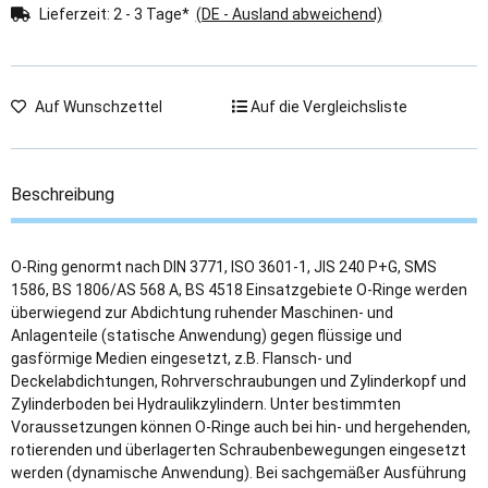
Lieferzeit:
2 - 3 Tage*
(DE - Ausland abweichend)
Auf Wunschzettel
Auf die Vergleichsliste
Beschreibung
O-Ring genormt nach DIN 3771, ISO 3601-1, JIS 240 P+G, SMS
1586, BS 1806/AS 568 A, BS 4518 Einsatzgebiete O-Ringe werden
überwiegend zur Abdichtung ruhender Maschinen- und
Anlagenteile (statische Anwendung) gegen flüssige und
gasförmige Medien eingesetzt, z.B. Flansch- und
Deckelabdichtungen, Rohrverschraubungen und Zylinderkopf und
Zylinderboden bei Hydraulikzylindern. Unter bestimmten
Voraussetzungen können O-Ringe auch bei hin- und hergehenden,
rotierenden und überlagerten Schraubenbewegungen eingesetzt
werden (dynamische Anwendung). Bei sachgemäßer Ausführung