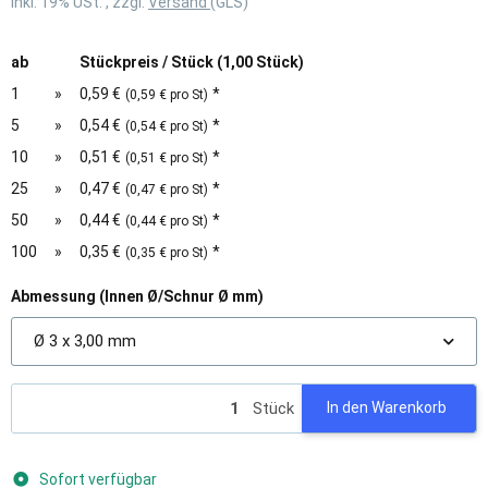
inkl. 19% USt. , zzgl.
Versand
(GLS)
ab
Stückpreis / Stück (1,00 Stück)
1
»
0,59 €
*
(0,59 € pro St)
5
»
0,54 €
*
(0,54 € pro St)
10
»
0,51 €
*
(0,51 € pro St)
25
»
0,47 €
*
(0,47 € pro St)
50
»
0,44 €
*
(0,44 € pro St)
100
»
0,35 €
*
(0,35 € pro St)
Abmessung (Innen Ø/Schnur Ø mm)
Ø 3 x 3,00 mm
Stück
In den Warenkorb
Sofort verfügbar