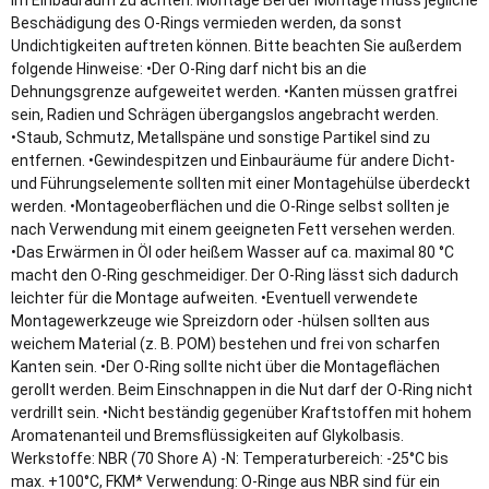
im Einbauraum zu achten. Montage Bei der Montage muss jegliche
Beschädigung des O-Rings vermieden werden, da sonst
Undichtigkeiten auftreten können. Bitte beachten Sie außerdem
folgende Hinweise: •Der O-Ring darf nicht bis an die
Dehnungsgrenze aufgeweitet werden. •Kanten müssen gratfrei
sein, Radien und Schrägen übergangslos angebracht werden.
•Staub, Schmutz, Metallspäne und sonstige Partikel sind zu
entfernen. •Gewindespitzen und Einbauräume für andere Dicht-
und Führungselemente sollten mit einer Montagehülse überdeckt
werden. •Montageoberflächen und die O-Ringe selbst sollten je
nach Verwendung mit einem geeigneten Fett versehen werden.
•Das Erwärmen in Öl oder heißem Wasser auf ca. maximal 80 °C
macht den O-Ring geschmeidiger. Der O-Ring lässt sich dadurch
leichter für die Montage aufweiten. •Eventuell verwendete
Montagewerkzeuge wie Spreizdorn oder -hülsen sollten aus
weichem Material (z. B. POM) bestehen und frei von scharfen
Kanten sein. •Der O-Ring sollte nicht über die Montageflächen
gerollt werden. Beim Einschnappen in die Nut darf der O-Ring nicht
verdrillt sein. •Nicht beständig gegenüber Kraftstoffen mit hohem
Aromatenanteil und Bremsflüssigkeiten auf Glykolbasis.
Werkstoffe: NBR (70 Shore A) -N: Temperaturbereich: -25°C bis
max. +100°C, FKM* Verwendung: O-Ringe aus NBR sind für ein