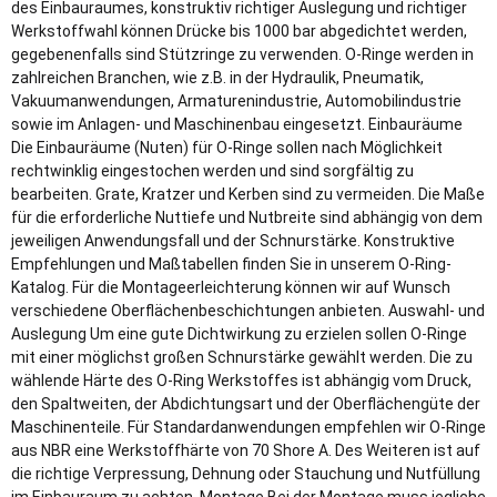
des Einbauraumes, konstruktiv richtiger Auslegung und richtiger
Werkstoffwahl können Drücke bis 1000 bar abgedichtet werden,
gegebenenfalls sind Stützringe zu verwenden. O-Ringe werden in
zahlreichen Branchen, wie z.B. in der Hydraulik, Pneumatik,
Vakuumanwendungen, Armaturenindustrie, Automobilindustrie
sowie im Anlagen- und Maschinenbau eingesetzt. Einbauräume
Die Einbauräume (Nuten) für O-Ringe sollen nach Möglichkeit
rechtwinklig eingestochen werden und sind sorgfältig zu
bearbeiten. Grate, Kratzer und Kerben sind zu vermeiden. Die Maße
für die erforderliche Nuttiefe und Nutbreite sind abhängig von dem
jeweiligen Anwendungsfall und der Schnurstärke. Konstruktive
Empfehlungen und Maßtabellen finden Sie in unserem O-Ring-
Katalog. Für die Montageerleichterung können wir auf Wunsch
verschiedene Oberflächenbeschichtungen anbieten. Auswahl- und
Auslegung Um eine gute Dichtwirkung zu erzielen sollen O-Ringe
mit einer möglichst großen Schnurstärke gewählt werden. Die zu
wählende Härte des O-Ring Werkstoffes ist abhängig vom Druck,
den Spaltweiten, der Abdichtungsart und der Oberflächengüte der
Maschinenteile. Für Standardanwendungen empfehlen wir O-Ringe
aus NBR eine Werkstoffhärte von 70 Shore A. Des Weiteren ist auf
die richtige Verpressung, Dehnung oder Stauchung und Nutfüllung