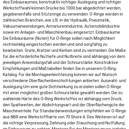
des Einbauraumes, konstruktiv richtiger Auslegung und richtiger
Werkstoffwahl können Drücke bis 1000 bar abgedichtet werden,
gegebenenfalls sind Stützringe zu verwenden. O-Ringe werden in
zahlreichen Branchen, wie z.B. in der Hydraulik, Pneumatik,
Vakuumanwendungen, Armaturenindustrie, Automobilindustrie
sowie im Anlagen- und Maschinenbau eingesetzt. Einbauräume
Die Einbauräume (Nuten) für O-Ringe sollen nach Möglichkeit
rechtwinklig eingestochen werden und sind sorgfältig zu
bearbeiten. Grate, Kratzer und Kerben sind zu vermeiden. Die Maße
für die erforderliche Nuttiefe und Nutbreite sind abhängig von dem
jeweiligen Anwendungsfall und der Schnurstärke. Konstruktive
Empfehlungen und Maßtabellen finden Sie in unserem O-Ring-
Katalog. Für die Montageerleichterung können wir auf Wunsch
verschiedene Oberflächenbeschichtungen anbieten. Auswahl- und
Auslegung Um eine gute Dichtwirkung zu erzielen sollen O-Ringe
mit einer möglichst großen Schnurstärke gewählt werden. Die zu
wählende Härte des O-Ring Werkstoffes ist abhängig vom Druck,
den Spaltweiten, der Abdichtungsart und der Oberflächengüte der
Maschinenteile. Für Standardanwendungen empfehlen wir O-Ringe
aus NBR eine Werkstoffhärte von 70 Shore A. Des Weiteren ist auf
die richtige Verpressung, Dehnung oder Stauchung und Nutfüllung