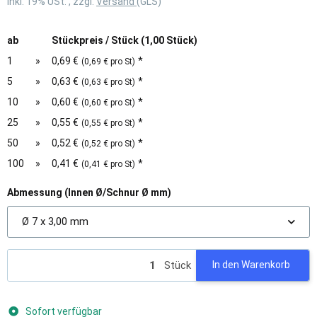
inkl. 19% USt. , zzgl.
Versand
(GLS)
ab
Stückpreis / Stück (1,00 Stück)
1
»
0,69 €
*
(0,69 € pro St)
5
»
0,63 €
*
(0,63 € pro St)
10
»
0,60 €
*
(0,60 € pro St)
25
»
0,55 €
*
(0,55 € pro St)
50
»
0,52 €
*
(0,52 € pro St)
100
»
0,41 €
*
(0,41 € pro St)
Abmessung (Innen Ø/Schnur Ø mm)
Ø 7 x 3,00 mm
Stück
In den Warenkorb
Sofort verfügbar