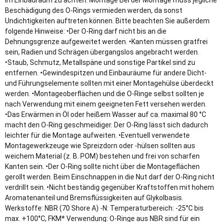
im Einbauraum zu achten. Montage Bei der Montage muss jegliche
Beschädigung des O-Rings vermieden werden, da sonst
Undichtigkeiten auftreten können. Bitte beachten Sie außerdem
folgende Hinweise: •Der O-Ring darf nicht bis an die
Dehnungsgrenze aufgeweitet werden. •Kanten müssen gratfrei
sein, Radien und Schrägen übergangslos angebracht werden.
•Staub, Schmutz, Metallspäne und sonstige Partikel sind zu
entfernen. •Gewindespitzen und Einbauräume für andere Dicht-
und Führungselemente sollten mit einer Montagehülse überdeckt
werden. •Montageoberflächen und die O-Ringe selbst sollten je
nach Verwendung mit einem geeigneten Fett versehen werden.
•Das Erwärmen in Öl oder heißem Wasser auf ca. maximal 80 °C
macht den O-Ring geschmeidiger. Der O-Ring lässt sich dadurch
leichter für die Montage aufweiten. •Eventuell verwendete
Montagewerkzeuge wie Spreizdorn oder -hülsen sollten aus
weichem Material (z. B. POM) bestehen und frei von scharfen
Kanten sein. •Der O-Ring sollte nicht über die Montageflächen
gerollt werden. Beim Einschnappen in die Nut darf der O-Ring nicht
verdrillt sein. •Nicht beständig gegenüber Kraftstoffen mit hohem
Aromatenanteil und Bremsflüssigkeiten auf Glykolbasis.
Werkstoffe: NBR (70 Shore A) -N: Temperaturbereich: -25°C bis
max. +100°C, FKM* Verwendung: O-Ringe aus NBR sind für ein