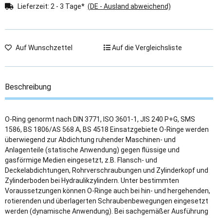
Lieferzeit:
2 - 3 Tage*
(DE - Ausland abweichend)
Auf Wunschzettel
Auf die Vergleichsliste
Beschreibung
O-Ring genormt nach DIN 3771, ISO 3601-1, JIS 240 P+G, SMS
1586, BS 1806/AS 568 A, BS 4518 Einsatzgebiete O-Ringe werden
überwiegend zur Abdichtung ruhender Maschinen- und
Anlagenteile (statische Anwendung) gegen flüssige und
gasförmige Medien eingesetzt, z.B. Flansch- und
Deckelabdichtungen, Rohrverschraubungen und Zylinderkopf und
Zylinderboden bei Hydraulikzylindern. Unter bestimmten
Voraussetzungen können O-Ringe auch bei hin- und hergehenden,
rotierenden und überlagerten Schraubenbewegungen eingesetzt
werden (dynamische Anwendung). Bei sachgemäßer Ausführung