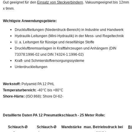
Gut geeignet für den
Einsatz von Steckverbindern
. Vakuumgeeignet bis 12mm
x 9mm.
Wichtigste Anwendungsgebiete:
Druckluftleitungen (Niederdruck-Bereich) in Industrie und Handwerk
Hydraulik-Leitungen (Mini-Hydraulik) in der Mess- und Regeltechnik
U. a. Leitungen für flüssige und rieselfähige Stoffe
Druckluftbremsanlagen in Kraftfahrzeugen und Anhängern (DIN
73378:1996-02 und DIN 74324-1:1996-02)
Kraft- und Schmierstoffversorgungssysteme
Unterdruckleitungen
Werkstoff:
Polyamid PA 12 PHL
Temperaturbereich:
-40°C bis +80°C
Shore-Härte:
(ISO 868): Shore D/-62-
Detaillierte Daten PA 12 Pneumatikschlauch - 25 Meter Rolle:
Schlauch-Ø
Schlauch-Ø
Wandstärke
max. Betriebsdruck bei
Bi