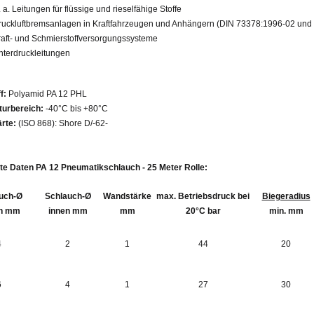
 a. Leitungen für flüssige und rieselfähige Stoffe
ruckluftbremsanlagen in Kraftfahrzeugen und Anhängern (DIN 73378:1996-02 und
raft- und Schmierstoffversorgungssysteme
nterdruckleitungen
f:
Polyamid PA 12 PHL
turbereich:
-40°C bis +80°C
rte:
(ISO 868): Shore D/-62-
erte Daten PA 12 Pneumatikschlauch - 25 Meter Rolle:
uch-Ø
Schlauch-Ø
Wandstärke
max. Betriebsdruck bei
Biegeradius
n mm
innen mm
mm
20°C bar
min. mm
4
2
1
44
20
6
4
1
27
30