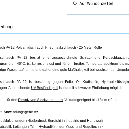
Auf Wunschzettel
eibung
uch PA 12 Polyamidschlauch Pneumatikschlauch - 25 Meter Rolle
schlauch PA 12 besitzt eine ausgezeichnete Schlag- und Kerbschlagzähig
uren bis - 40°C, ist korrosionsfest und für ein breites Temperaturspektrum bis 
drige Wasseraufnahme und daher eine gute Maßhaltigkeit bei wechselnder Umgeb
schlauch PA 12 ist beständig gegen Fette, Öl, Kraftstoffe, Hydraulikflüssig
ngen. Ausreichende
UV-Beständigkeit
ist nur mit schwarzer Einfärbung möglich!
gnet für den
Einsatz von Steckverbindern
. Vakuumgeeignet bis 12mm x 9mm.
te Anwendungsgebiete:
ruckluftleitungen (Niederdruck-Bereich) in Industrie und Handwerk
ydraulik-Leitungen (Mini-Hydraulik) in der Mess- und Regeltechnik