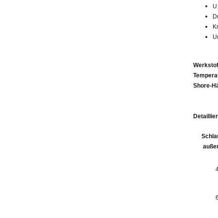
U.
D
K
U
Werkstof
Tempera
Shore-Hä
Detailli
Schla
auße