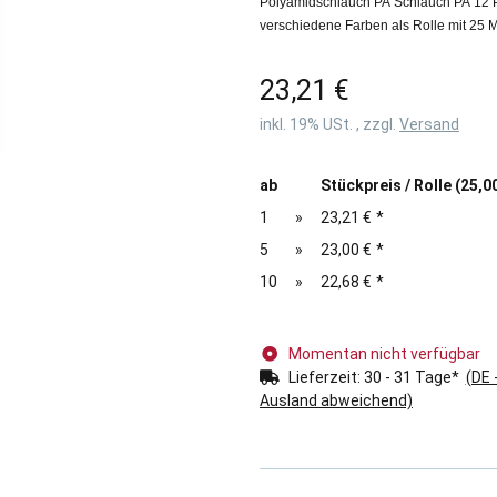
Polyamidschlauch PA Schlauch PA 12
verschiedene Farben als Rolle mit 25 
23,21 €
inkl. 19% USt. , zzgl.
Versand
ab
Stückpreis / Rolle (25,0
1
»
23,21 €
*
5
»
23,00 €
*
10
»
22,68 €
*
Momentan nicht verfügbar
Lieferzeit:
30 - 31 Tage*
(DE 
Ausland abweichend)