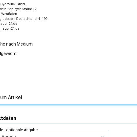
 - Hydraulik GmbH
tin-Schleyer Straße 12
-Westfalen
ladbach, Deutschland, 41199
lauch24.de
chlauch24.de
che nach Medium:
gewicht:
um Artikel
ktdaten
de
- optionale Angabe