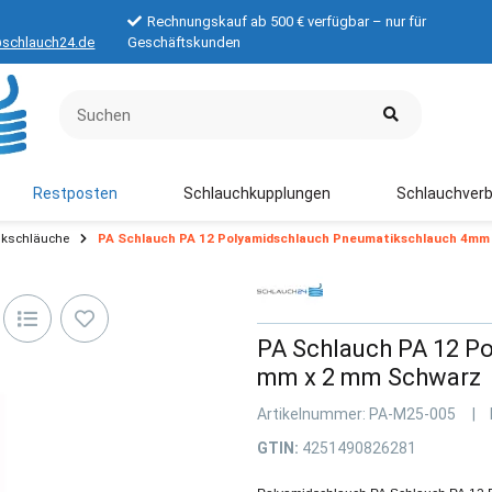
Rechnungskauf ab 500 € verfügbar – nur für
schlauch24.de
Geschäftskunden
Restposten
Schlauchkupplungen
Schlauchverb
kschläuche
PA Schlauch PA 12 Polyamidschlauch Pneumatikschlauch 4mm 
PA Schlauch PA 12 Po
mm x 2 mm Schwarz
Artikelnummer:
PA-M25-005
GTIN:
4251490826281