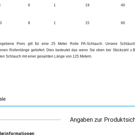
8
6
1
19
40
0
8
1
15
60
egebene Preis gilt für eine 25 Meter Rolle PA-Schlauch. Unsere Schläu
nen Rollenlänge geliefert. Dies bedeutet das wenn Sie oben bei Stückzahl z.B.
llen Schlauch mit einer gesamten Länge von 125 Metern.
ale
Angaben zur Produktsich
lerinformationen: