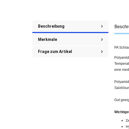
Beschreibung
Beschr
Merkmale
PA Schla
Frage zum Artikel
Polyamid
Temperat
eine nie
Polyamid
Salzlösu
Gut geei
Wichtigs
D
H