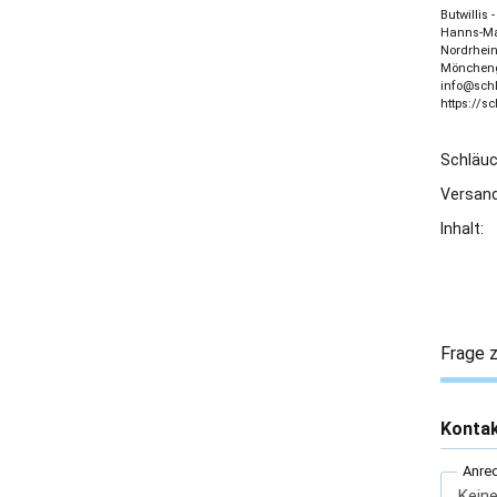
Butwillis
Hanns-Mar
Nordrhein
Möncheng
info@sch
https://s
Schläu
Versand
Inhalt:
Frage z
Konta
Anre