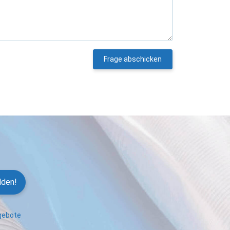
Frage abschicken
lden!
ngebote