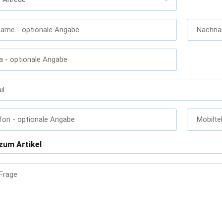
name
- optionale Angabe
Nachn
a
- optionale Angabe
il
fon
- optionale Angabe
Mobilte
zum Artikel
 Frage