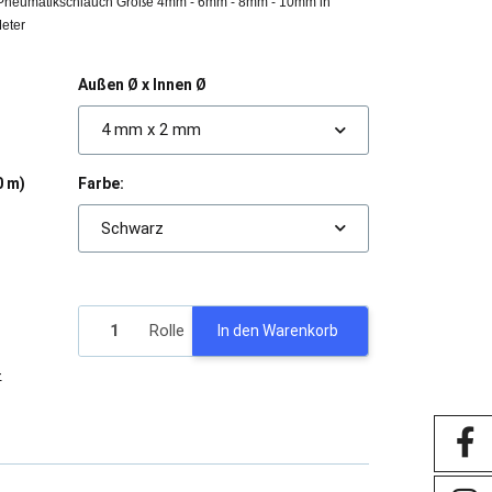
 Pneumatikschlauch Größe 4mm - 6mm - 8mm - 10mm in
Meter
Außen Ø x Innen Ø
4 mm x 2 mm
Farbe:
0 m)
Schwarz
Rolle
In den Warenkorb
-