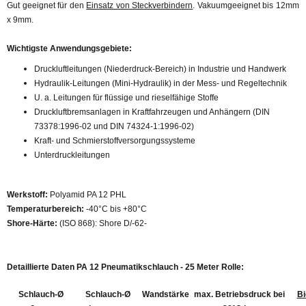
Gut geeignet für den
Einsatz von Steckverbindern
. Vakuumgeeignet bis 12mm
x 9mm.
Wichtigste Anwendungsgebiete:
Druckluftleitungen (Niederdruck-Bereich) in Industrie und Handwerk
Hydraulik-Leitungen (Mini-Hydraulik) in der Mess- und Regeltechnik
U. a. Leitungen für flüssige und rieselfähige Stoffe
Druckluftbremsanlagen in Kraftfahrzeugen und Anhängern (DIN
73378:1996-02 und DIN 74324-1:1996-02)
Kraft- und Schmierstoffversorgungssysteme
Unterdruckleitungen
Werkstoff:
Polyamid PA 12 PHL
Temperaturbereich:
-40°C bis +80°C
Shore-Härte:
(ISO 868): Shore D/-62-
Detaillierte Daten PA 12 Pneumatikschlauch - 25 Meter Rolle:
Schlauch-Ø
Schlauch-Ø
Wandstärke
max. Betriebsdruck bei
Bi