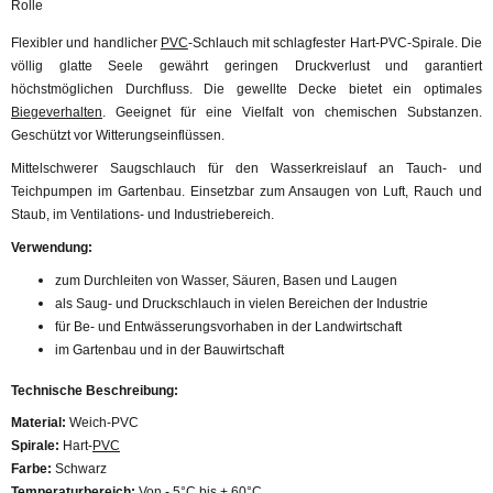
Rolle
Flexibler und handlicher
PVC
-Schlauch mit schlagfester Hart-PVC-Spirale. Die
völlig glatte Seele gewährt geringen Druckverlust und garantiert
höchstmöglichen Durchfluss. Die gewellte Decke bietet ein optimales
Biegeverhalten
. Geeignet für eine Vielfalt von chemischen Substanzen.
Geschützt vor Witterungseinflüssen.
Mittelschwerer Saugschlauch für den Wasserkreislauf an Tauch- und
Teichpumpen im Gartenbau. Einsetzbar zum Ansaugen von Luft, Rauch und
Staub, im Ventilations- und Industriebereich.
Verwendung:
zum Durchleiten von Wasser, Säuren, Basen und Laugen
als Saug- und Druckschlauch in vielen Bereichen der Industrie
für Be- und Entwässerungsvorhaben in der Landwirtschaft
im Gartenbau und in der Bauwirtschaft
Technische Beschreibung:
Material:
Weich-PVC
Spirale:
Hart-
PVC
Farbe:
Schwarz
Temperaturbereich:
Von - 5°C bis + 60°C