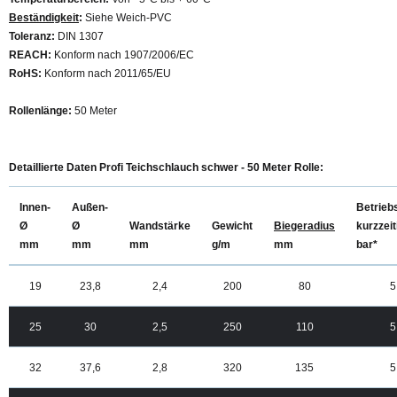
Beständigkeit
:
Siehe Weich-PVC
Toleranz:
DIN 1307
REACH:
Konform nach 1907/2006/EC
RoHS:
Konform nach 2011/65/EU
Rollenlänge:
50 Meter
Detaillierte Daten Profi Teichschlauch schwer - 50 Meter Rolle:
Innen-
Außen-
Betrieb
Ø
Ø
Wandstärke
Gewicht
Biegeradius
kurzzeit
mm
mm
mm
g/m
mm
bar*
19
23,8
2,4
200
80
5
25
30
2,5
250
110
5
32
37,6
2,8
320
135
5