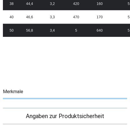
38
44,4
3,2
420
160
5
40
46,6
3,3
470
170
5
50
56,8
3,4
5
640
5
Merkmale
Angaben zur Produktsicherheit