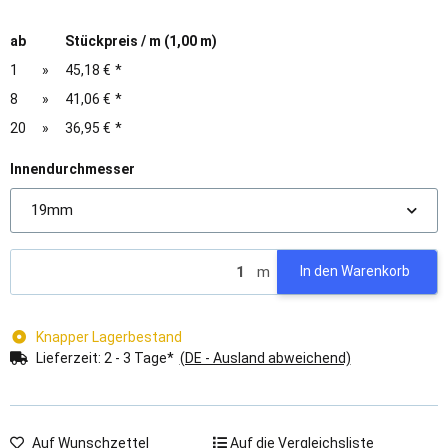
ab
Stückpreis / m (1,00 m)
1
»
45,18 €
*
8
»
41,06 €
*
20
»
36,95 €
*
Innendurchmesser
19mm
m
In den Warenkorb
Knapper Lagerbestand
Lieferzeit:
2 - 3 Tage*
(DE - Ausland abweichend)
Auf Wunschzettel
Auf die Vergleichsliste