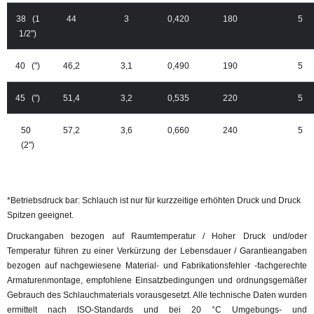
38 (1
44
3
0,420
180
5
1/2")
40 (")
46,2
3,1
0,490
190
5
45 (")
51,4
3,2
0,535
220
5
50
57,2
3,6
0,660
240
5
(2")
*Betriebsdruck bar: Schlauch ist nur für kurzzeitige erhöhten Druck und Druck
Spitzen geeignet.
Druckangaben bezogen auf Raumtemperatur / Hoher Druck und/oder
Temperatur führen zu einer Verkürzung der Lebensdauer / Garantieangaben
bezogen auf nachgewiesene Material- und Fabrikationsfehler -fachgerechte
Armaturenmontage, empfohlene Einsatzbedingungen und ordnungsgemäßer
Gebrauch des Schlauchmaterials vorausgesetzt. Alle technische Daten wurden
ermittelt nach ISO-Standards und bei 20 °C Umgebungs- und