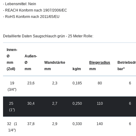
- Lebensmittel: Nein
- REACH Konform nach 1907/2006/EC
- RoHS Konform nach 2011/65/EU
Detaillierte Daten Saugschlauch grün - 25 Meter Rolle:
Innen-
Ø
Außen-
mm
Ø
Wandstärke
Biegeradius
Betriebsd
(Zoll)
mm
mm
kg/m
mm
bar*
19
23,6
2,3
0,185
80
6
(3/4")
25
30,4
2,7
0,250
110
6
(1")
32 (1
37,8
2,9
0,330
140
6
1/4")