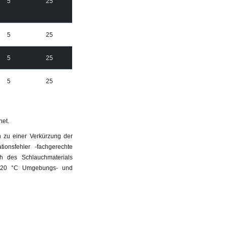
5
25
5
25
5
25
5
25
net.
 zu einer Verkürzung der
onsfehler -fachgerechte
 des Schlauchmaterials
ei 20 °C Umgebungs- und