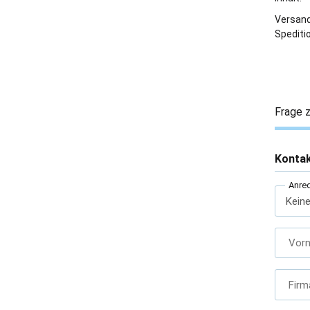
Versan
Spediti
Frage z
Konta
Anre
Vor
Firm