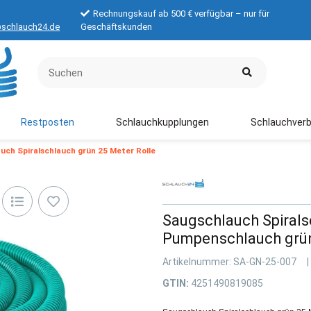
Rechnungskauf ab 500 € verfügbar – nur für
schlauch24.de
Geschäftskunden
Restposten
Schlauchkupplungen
Schlauchverb
uch Spiralschlauch grün 25 Meter Rolle
Saugschlauch Spirals
Pumpenschlauch grün
Artikelnummer:
SA-GN-25-007
GTIN:
4251490819085