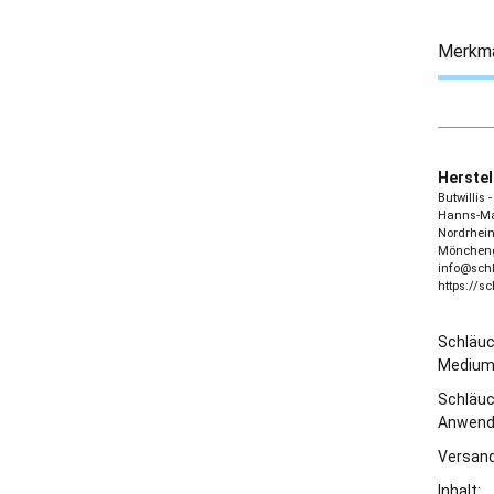
Merkm
Herstel
Butwillis
Hanns-Mar
Nordrhein
Möncheng
info@sch
https://s
Schläu
Medium
Schläu
Anwend
Versand
Inhalt: