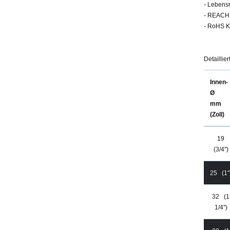
- Lebensm
- REACH
- RoHS K
Detaillie
Innen-
Ø
mm
(Zoll)
19
(3/4")
25 (1"
32 (1
1/4")