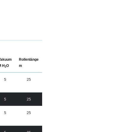
Vakuum
Rollenlänge
M H
O
m
2
5
25
5
25
5
25