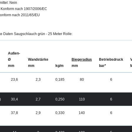
ittel: Nein
 Konform nach 1907/2006/EC
onform nach 2011/65/EU
rte Daten Saugschlauch grün - 25 Meter Rolle:
Außen-
Ø
Wandstärke
Biegeradius
Betriebsdruck
mm
mm
kg/m
mm
bar*
23,6
2,3
0,185
80
6
)
30,4
2,7
0,250
110
6
37,8
2,9
0,330
140
6