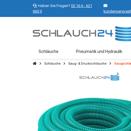
Haben Sie Fragen?
02 16 6 - 621
660 0
kundenservice@
Schläuche
Pneumatik und Hydraulik
Schläuche
Saug- & Druckschläuche
Saugschla