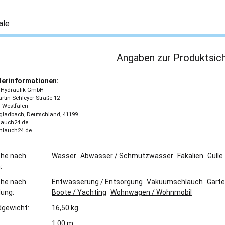
ale
Angaben zur Produktsich
lerinformationen:
 - Hydraulik GmbH
tin-Schleyer Straße 12
-Westfalen
ladbach, Deutschland, 41199
lauch24.de
chlauch24.de
che nach
Wasser
Abwasser / Schmutzwasser
Fäkalien
Gülle
:
che nach
Entwässerung / Entsorgung
Vakuumschlauch
Gart
ung:
Boote / Yachting
Wohnwagen / Wohnmobil
gewicht:
16,50 kg
1,00 m