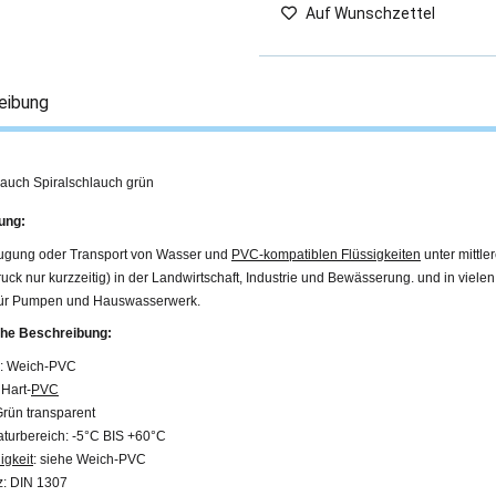
Auf Wunschzettel
eibung
auch Spiralschlauch grün
ung:
ugung oder Transport von Wasser und
PVC-kompatiblen Flüssigkeiten
unter mittl
uck nur kurzzeitig) in der Landwirtschaft, Industrie und Bewässerung. und in viele
für Pumpen und Hauswasserwerk.
he Beschreibung:
al: Weich-PVC
 Hart-
PVC
Grün transparent
aturbereich: -5°C BIS +60°C
igkeit
: siehe Weich-PVC
z: DIN 1307