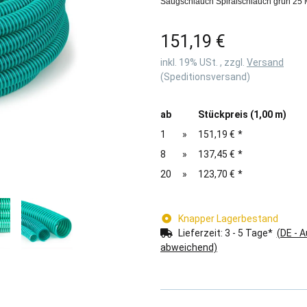
Saugschlauch Spiralschlauch grün 25 
151,19 €
inkl. 19% USt. , zzgl.
Versand
(Speditionsversand)
ab
Stückpreis (1,00 m)
1
»
151,19 €
*
8
»
137,45 €
*
20
»
123,70 €
*
Knapper Lagerbestand
Lieferzeit:
3 - 5 Tage*
(DE - 
abweichend)