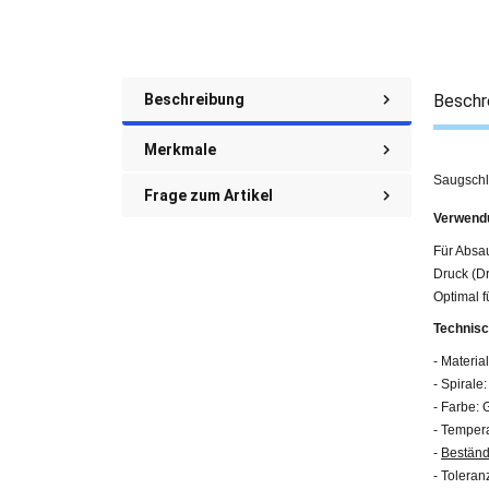
Beschreibung
Beschr
Merkmale
Saugschl
Frage zum Artikel
Verwend
Für Absa
Druck (Dr
Optimal 
Technisc
- Materi
- Spirale:
- Farbe: 
- Temper
-
Beständ
- Toleran