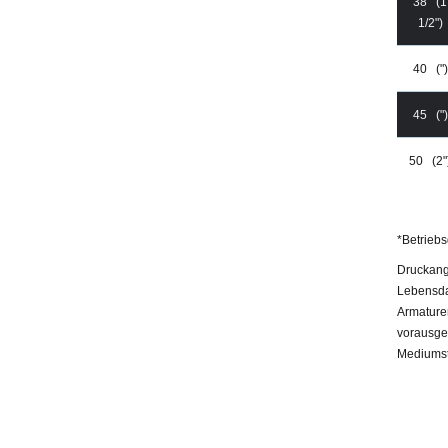
38 (1
1/2")
40 (")
45 (")
50 (2"
*Betriebs
Druckang
Lebensda
Armatur
vorausge
Mediumst