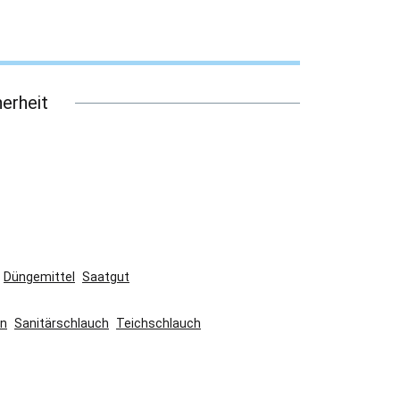
erheit
Düngemittel
Saatgut
en
Sanitärschlauch
Teichschlauch