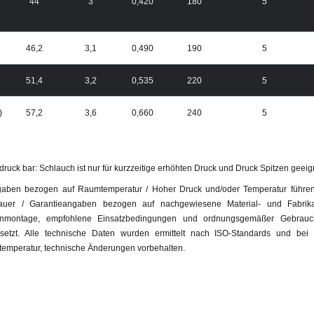
44
3
0,420
180
5
46,2
3,1
0,490
190
5
51,4
3,2
0,535
220
5
)
57,2
3,6
0,660
240
5
druck bar: Schlauch ist nur für kurzzeitige erhöhten Druck und Druck Spitzen geeig
aben bezogen auf Raumtemperatur / Hoher Druck und/oder Temperatur führen
uer / Garantieangaben bezogen auf nachgewiesene Material- und Fabrikati
enmontage, empfohlene Einsatzbedingungen und ordnungsgemäßer Gebrauch
setzt. Alle technische Daten wurden ermittelt nach ISO-Standards und b
emperatur, technische Änderungen vorbehalten.