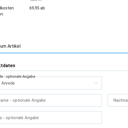
dkosten
69,95 ab
on:
um Artikel
ktdaten
de
- optionale Angabe
name
- optionale Angabe
Nachn
a
- optionale Angabe