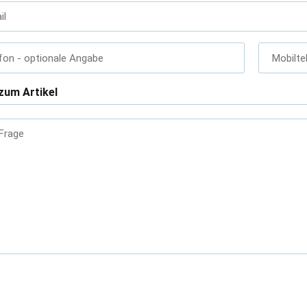
il
fon
- optionale Angabe
Mobilte
zum Artikel
 Frage