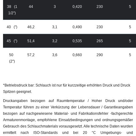
38 (1
44
3
0,420
230
5
1/2")
40 (")
46,2
3,1
0,490
230
5
45 (")
51,4
3,2
0,535
265
5
50
57,2
3,6
0,660
290
5
(2")
*Betriebsdruck bar: Schlauch ist nur für kurzzeitige erhöhten Druck und Druck
Spitzen geeignet.
Druckangaben bezogen auf Raumtemperatur / Hoher Druck und/oder
Temperatur führen zu einer Verkürzung der Lebensdauer / Garantieangaben
bezogen auf nachgewiesene Material- und Fabrikationsfehler -fachgerechte
Armaturenmontage, empfohlene Einsatzbedingungen und ordnungsgemäßer
Gebrauch des Schlauchmaterials vorausgesetzt. Alle technische Daten wurden
ermittelt nach ISO-Standards und bei 20 °C Umgebungs- und