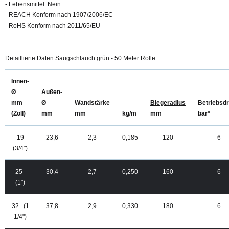
- Lebensmittel: Nein
- REACH Konform nach 1907/2006/EC
- RoHS Konform nach 2011/65/EU
Detaillierte Daten Saugschlauch grün - 50 Meter Rolle:
Innen-
Ø
Außen-
mm
Ø
Wandstärke
Biegeradius
Betriebsd
(Zoll)
mm
mm
kg/m
mm
bar*
19
23,6
2,3
0,185
120
6
(3/4")
25
30,4
2,7
0,250
160
6
(1")
32 (1
37,8
2,9
0,330
180
6
1/4")