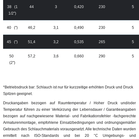
38 (1
44
3
0,420
230
5
1/2")
40 (")
46,2
3,1
0,490
230
5
45 (")
51,4
3,2
0,535
265
5
50
57,2
3,6
0,660
290
5
(2")
*Betriebsdruck bar: Schlauch ist nur für kurzzeitige erhöhten Druck und Druck
Spitzen geeignet.
Druckangaben bezogen auf Raumtemperatur / Hoher Druck und/oder
Temperatur führen zu einer Verkürzung der Lebensdauer / Garantieangaben
bezogen auf nachgewiesene Material- und Fabrikationsfehler -fachgerechte
Armaturenmontage, empfohlene Einsatzbedingungen und ordnungsgemäßer
Gebrauch des Schlauchmaterials vorausgesetzt. Alle technische Daten wurden
ermittelt nach ISO-Standards und bei 20 °C Umgebungs- und