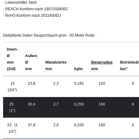
- Lebensmittel: Nein
- REACH Konform nach 1907/2006/EC
- RoHS Konform nach 2011/65/EU
Detaillierte Daten Saugschlauch grün - 50 Meter Rolle:
Innen-
Ø
Außen-
mm
Ø
Wandstärke
Biegeradius
Betriebsd
(Zoll)
mm
mm
kg/m
mm
bar*
19
23,6
2,3
0,185
120
6
(3/4")
25
30,4
2,7
0,250
160
6
(1")
32 (1
37,8
2,9
0,330
180
6
1/4")