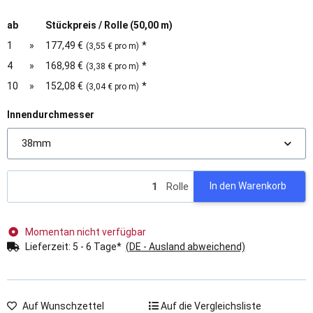
ab
Stückpreis / Rolle (50,00 m)
1
»
177,49 €
*
(3,55 € pro m)
4
»
168,98 €
*
(3,38 € pro m)
10
»
152,08 €
*
(3,04 € pro m)
Innendurchmesser
38mm
Rolle
In den Warenkorb
Momentan nicht verfügbar
Lieferzeit:
5 - 6 Tage*
(DE - Ausland abweichend)
Auf Wunschzettel
Auf die Vergleichsliste