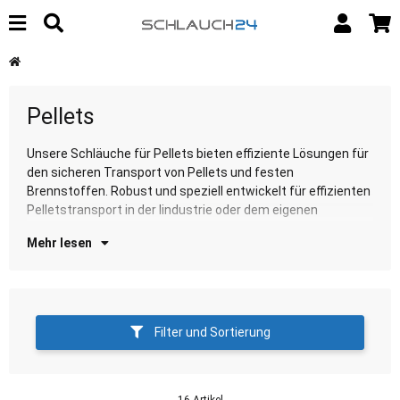
Pellets
Unsere Schläuche für Pellets bieten effiziente Lösungen für
Zuhause. Entdecken Sie unsere Auswahl für zuverlässige
den sicheren Transport von Pellets und festen
Pe
Brennstoffen. Robust und speziell entwickelt für effizienten
Pelletstransport in der Iindustrie oder dem eigenen
Mehr lesen
Filter und Sortierung
16 Artikel