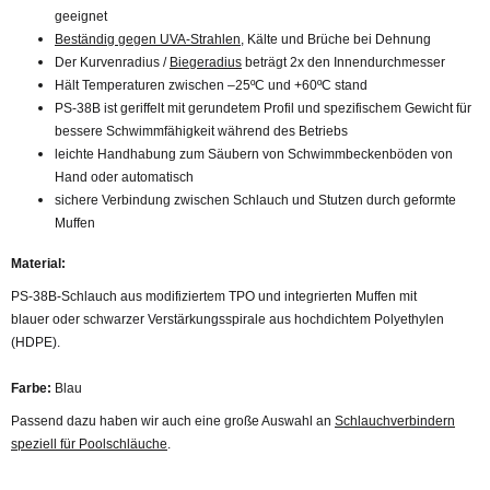
geeignet
Beständig gegen UVA-Strahlen
, Kälte und Brüche bei Dehnung
Der Kurvenradius /
Biegeradius
beträgt 2x den Innendurchmesser
Hält Temperaturen zwischen –25ºC und +60ºC stand
PS-38B ist geriffelt mit gerundetem Profil und spezifischem Gewicht für
bessere Schwimmfähigkeit während des Betriebs
leichte Handhabung zum Säubern von Schwimmbeckenböden von
Hand oder automatisch
sichere Verbindung zwischen Schlauch und Stutzen durch geformte
Muffen
Material:
PS-38B-Schlauch aus modifiziertem TPO und integrierten Muffen mit
blauer oder schwarzer Verstärkungsspirale aus hochdichtem Polyethylen
(HDPE).
Farbe:
Blau
Passend dazu haben wir auch eine große Auswahl an
Schlauchverbindern
speziell für Poolschläuche
.