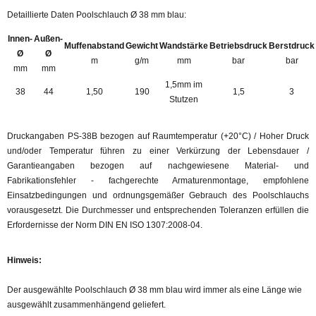
Detaillierte Daten Poolschlauch Ø 38 mm blau:
Innen-
Außen-
Muffenabstand
Gewicht
Wandstärke
Betriebsdruck
Berstdruck
Ø
Ø
m
g/m
mm
bar
bar
mm
mm
1,5mm im
38
44
1,50
190
1,5
3
Stutzen
Druckangaben PS-38B bezogen auf Raumtemperatur (+20°C) / Hoher Druck
und/oder Temperatur führen zu einer Verkürzung der Lebensdauer /
Garantieangaben bezogen auf nachgewiesene Material- und
Fabrikationsfehler - fachgerechte Armaturenmontage, empfohlene
Einsatzbedingungen und ordnungsgemäßer Gebrauch des Poolschlauchs
vorausgesetzt. Die Durchmesser und entsprechenden Toleranzen erfüllen die
Erfordernisse der Norm DIN EN ISO 1307:2008-04.
Hinweis:
Der ausgewählte Poolschlauch Ø 38 mm blau wird immer als eine Länge wie
ausgewählt zusammenhängend geliefert.