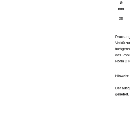
Ø
mm
38
Druckang
Verkürzu
fachger
des Pool
Norm DIN
Hinweis:
Der ausg
geliefert.