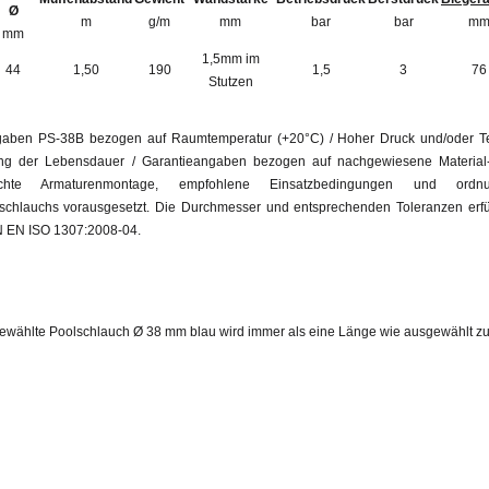
Ø
m
g/m
mm
bar
bar
m
mm
1,5mm im
44
1,50
190
1,5
3
76
Stutzen
aben PS-38B bezogen auf Raumtemperatur (+20°C) / Hoher Druck und/oder Te
ng der Lebensdauer / Garantieangaben bezogen auf nachgewiesene Material- 
echte Armaturenmontage, empfohlene Einsatzbedingungen und ordn
schlauchs vorausgesetzt. Die Durchmesser und entsprechenden Toleranzen erfül
 EN ISO 1307:2008-04.
ewählte Poolschlauch Ø 38 mm blau wird immer als eine Länge wie ausgewählt