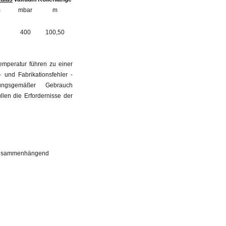
m
mbar
m
400
100,50
mperatur führen zu einer
und Fabrikationsfehler -
ungsgemäßer Gebrauch
len die Erfordernisse der
 zusammenhängend