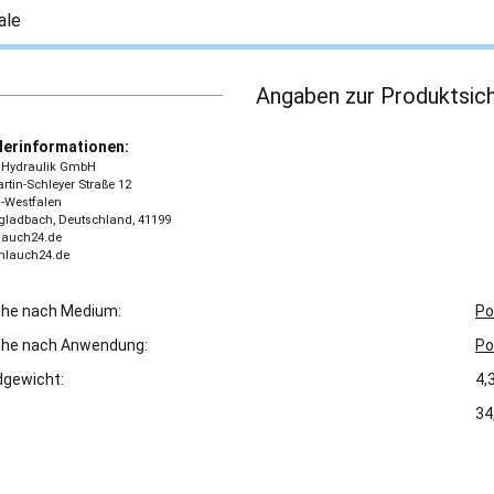
ale
Angaben zur Produktsich
lerinformationen:
 - Hydraulik GmbH
tin-Schleyer Straße 12
-Westfalen
ladbach, Deutschland, 41199
lauch24.de
chlauch24.de
che nach Medium:
Po
che nach Anwendung:
Po
gewicht:
4,
34