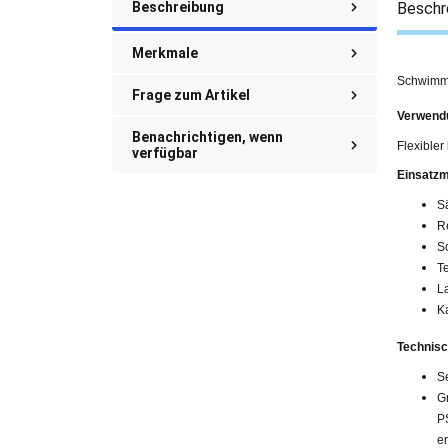
Beschreibung
Beschr
Merkmale
Schwimmb
Frage zum Artikel
Verwend
Benachrichtigen, wenn
Flexibler
verfügbar
Einsatzm
S
R
S
T
L
K
Technisc
S
G
P
er