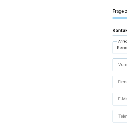
Frage z
Konta
Anre
Vor
Firm
E-Ma
Tele