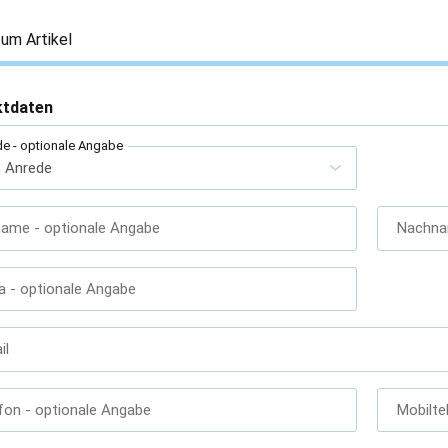
um Artikel
ktdaten
de
- optionale Angabe
name
- optionale Angabe
Nachn
a
- optionale Angabe
il
fon
- optionale Angabe
Mobilte