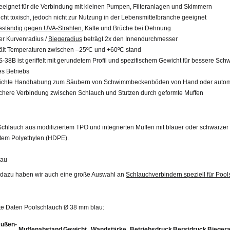
eeignet für die Verbindung mit kleinen Pumpen, Filteranlagen und Skimmern
icht toxisch, jedoch nicht zur Nutzung in der Lebensmittelbranche geeignet
eständig gegen UVA-Strahlen
, Kälte und Brüche bei Dehnung
er Kurvenradius /
Biegeradius
beträgt 2x den Innendurchmesser
ält Temperaturen zwischen –25ºC und +60ºC stand
S-38B ist geriffelt mit gerundetem Profil und spezifischem Gewicht für bessere Sc
es Betriebs
eichte Handhabung zum Säubern von Schwimmbeckenböden von Hand oder autom
ichere Verbindung zwischen Schlauch und Stutzen durch geformte Muffen
chlauch aus modifiziertem TPO und integrierten Muffen mit blauer oder schwarzer
tem Polyethylen (HDPE).
au
dazu haben wir auch eine große Auswahl an
Schlauchverbindern speziell für Poo
rte Daten Poolschlauch Ø 38 mm blau:
ußen-
Muffenabstand
Gewicht
Wandstärke
Betriebsdruck
Berstdruck
Biegera