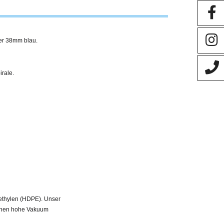
r 38mm blau.
irale.
ethylen (HDPE). Unser
denen hohe Vakuum