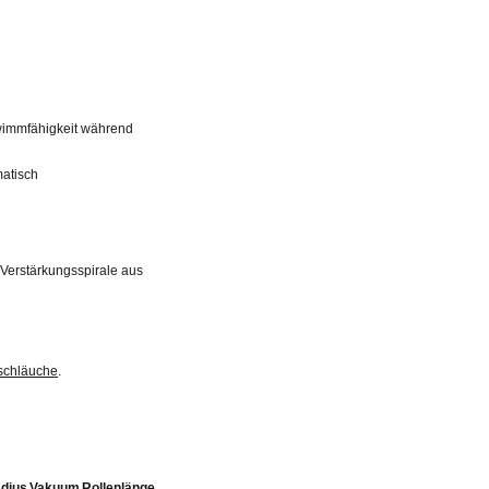
hwimmfähigkeit während
atisch
 Verstärkungsspirale aus
lschläuche
.
dius
Vakuum
Rollenlänge