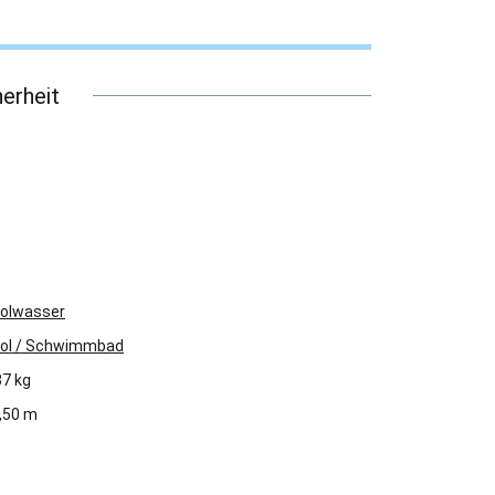
erheit
olwasser
ol / Schwimmbad
37 kg
,50 m