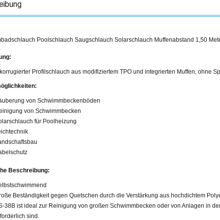
eibung
adschlauch Poolschlauch Saugschlauch Solarschlauch Muffenabstand 1,50 Mete
ung:
 korrugierter Profilschlauch aus modifiziertem TPO und integrierten Muffen, ohne Sp
öglichkeiten:
äuberung von Schwimmbeckenböden
einigung von Schwimmbecken
olarschlauch für Poolheizung
eichtechnik
andschaftsbau
abelschutz
he Beschreibung:
elbstschwimmend
roße Beständigkeit gegen Quetschen durch die Verstärkung aus hochdichtem Poly
S-38B ist ideal zur Reinigung von großen Schwimmbecken oder von Anlagen in 
forderlich sind.