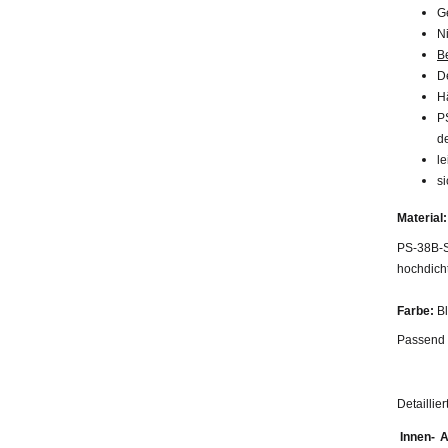
G
N
B
D
H
P
d
l
s
Material:
PS-38B-S
hochdich
Farbe:
Bl
Passend 
Detaillie
Innen-
A