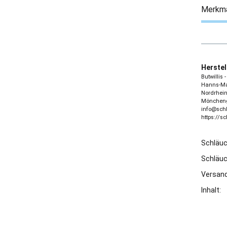
Merkm
Herstel
Butwillis
Hanns-Mar
Nordrhein
Möncheng
info@sch
https://s
Schläu
Schläu
Versand
Inhalt: