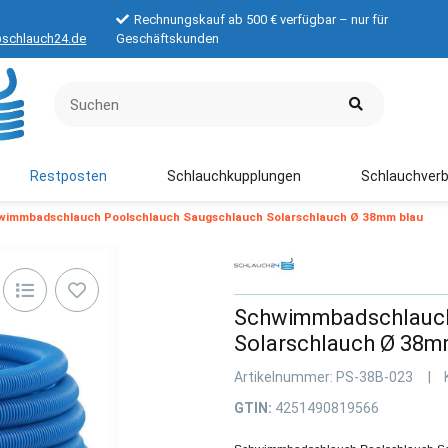
Rechnungskauf ab 500 € verfügbar – nur für
schlauch24.de
Geschäftskunden
Restposten
Schlauchkupplungen
Schlauchverb
wimmbadschlauch Poolschlauch Saugschlauch Solarschlauch Ø 38mm blau
Schwimmbadschlauch
Solarschlauch Ø 38m
Artikelnummer:
PS-38B-023
GTIN:
4251490819566