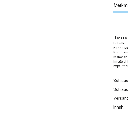
Merkm
Herstel
Butwillis
Hanns-Mar
Nordrhein
Möncheng
info@sch
https://s
Schläu
Schläu
Versand
Inhalt: