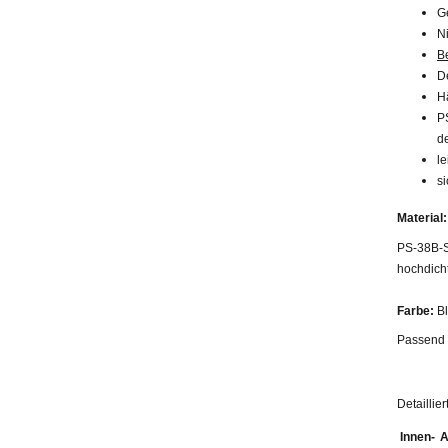
G
N
B
D
H
P
d
l
s
Material:
PS-38B-S
hochdich
Farbe:
Bl
Passend 
Detaillie
Innen-
A