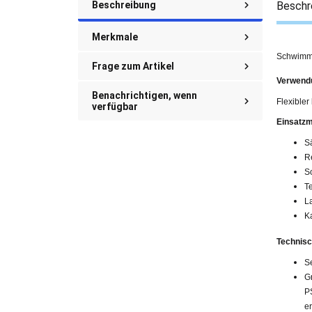
Beschreibung
Beschr
Merkmale
Schwimmb
Frage zum Artikel
Verwend
Benachrichtigen, wenn
Flexibler
verfügbar
Einsatzm
S
R
S
T
L
K
Technisc
S
G
P
er