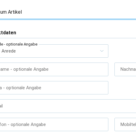
um Artikel
ktdaten
de
- optionale Angabe
name
- optionale Angabe
Nachn
a
- optionale Angabe
il
fon
- optionale Angabe
Mobilte