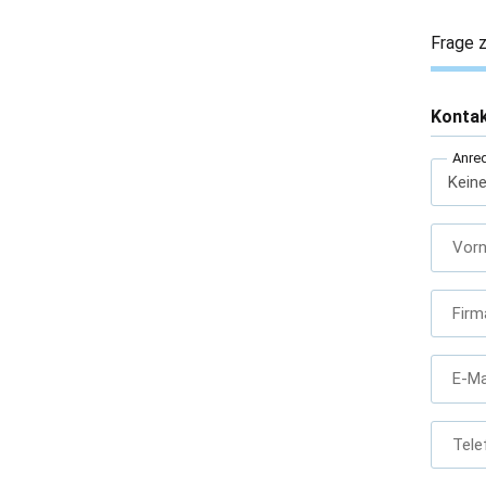
Frage z
Konta
Anre
Vor
Firm
E-Ma
Tele