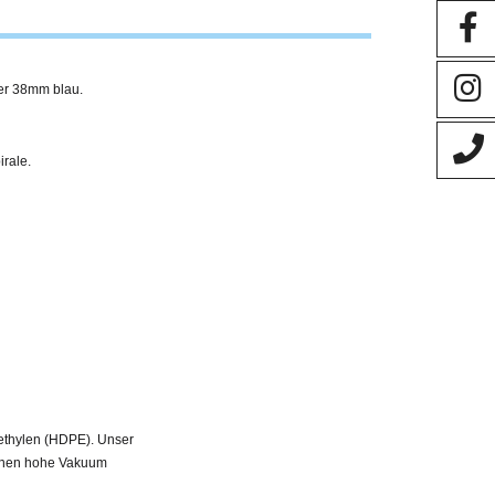
r 38mm blau.
irale.
ethylen (HDPE). Unser
denen hohe Vakuum