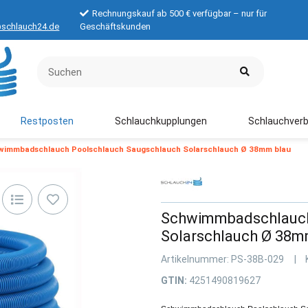
Rechnungskauf ab 500 € verfügbar – nur für
schlauch24.de
Geschäftskunden
Restposten
Schlauchkupplungen
Schlauchverb
wimmbadschlauch Poolschlauch Saugschlauch Solarschlauch Ø 38mm blau
Schwimmbadschlauch
Solarschlauch Ø 38m
Artikelnummer:
PS-38B-029
GTIN:
4251490819627