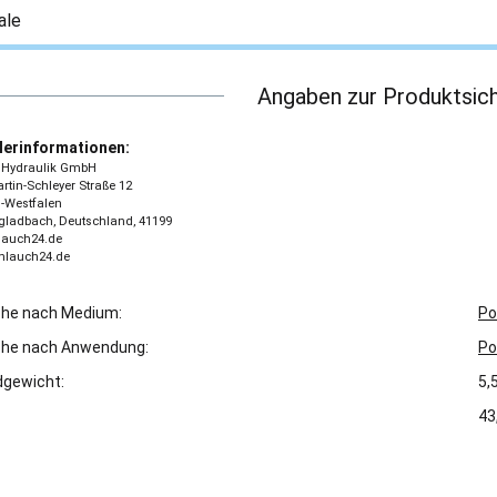
ale
Angaben zur Produktsich
lerinformationen:
 - Hydraulik GmbH
tin-Schleyer Straße 12
-Westfalen
ladbach, Deutschland, 41199
lauch24.de
chlauch24.de
che nach Medium:
Po
che nach Anwendung:
Po
gewicht:
5,
43