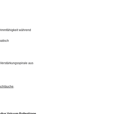
hwimmfähigkeit während
atisch
 Verstärkungsspirale aus
lschläuche
.
dius
Vakuum
Rollenlänge