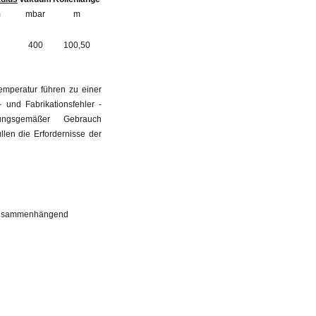
m
mbar
m
400
100,50
mperatur führen zu einer
und Fabrikationsfehler -
ungsgemäßer Gebrauch
len die Erfordernisse der
 zusammenhängend