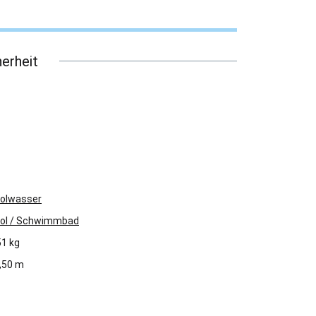
erheit
olwasser
ol / Schwimmbad
51 kg
,50 m