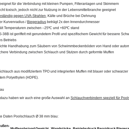
eeignet für die Verbindung mit kleinen Pumpen, Filteranlagen und Skimmern
icht toxisch, jedoch nicht zur Nutzung in der Lebensmittelbranche geeignet
eständig gegen UVA-Strahlen
, Kälte und Brüche bei Dehnung
er Kurvenradius /
Biegeradius
beträgt 2x den Innendurchmesser
ält Temperaturen zwischen –25ºC und +60ºC stand
S-38B ist geriffelt mit gerundetem Profil und spezifischem Gewicht für bessere Sc
es Betriebs
eichte Handhabung zum Säubern von Schwimmbeckenböden von Hand oder autom
ichere Verbindung zwischen Schlauch und Stutzen durch geformte Muffen
chlauch aus modifiziertem TPO und integrierten Muffen mit blauer oder schwarzer
tem Polyethylen (HDPE).
au
dazu haben wir auch eine große Auswahl an
Schlauchverbindern speziell für Poo
rte Daten Poolschlauch Ø 38 mm blau:
ußen-
Muffenabstand
Gewicht
Wandstärke
Betriebsdruck
Berstdruck
Biegera