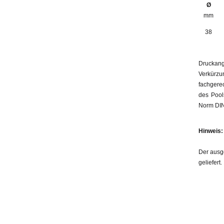
Ø
mm
38
Druckang
Verkürzu
fachger
des Pool
Norm DIN
Hinweis:
Der ausg
geliefert.