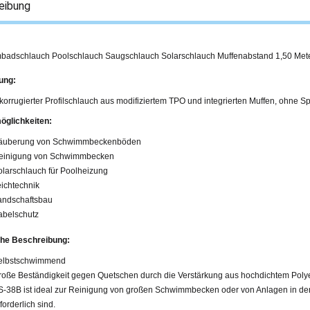
eibung
adschlauch Poolschlauch Saugschlauch Solarschlauch Muffenabstand 1,50 Mete
ung:
 korrugierter Profilschlauch aus modifiziertem TPO und integrierten Muffen, ohne Sp
öglichkeiten:
äuberung von Schwimmbeckenböden
einigung von Schwimmbecken
olarschlauch für Poolheizung
eichtechnik
andschaftsbau
abelschutz
he Beschreibung:
elbstschwimmend
roße Beständigkeit gegen Quetschen durch die Verstärkung aus hochdichtem Poly
S-38B ist ideal zur Reinigung von großen Schwimmbecken oder von Anlagen in 
forderlich sind.