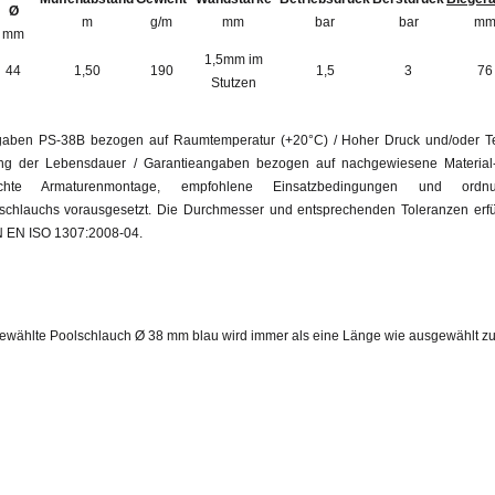
Ø
m
g/m
mm
bar
bar
m
mm
1,5mm im
44
1,50
190
1,5
3
76
Stutzen
aben PS-38B bezogen auf Raumtemperatur (+20°C) / Hoher Druck und/oder Te
ng der Lebensdauer / Garantieangaben bezogen auf nachgewiesene Material- 
echte Armaturenmontage, empfohlene Einsatzbedingungen und ordn
schlauchs vorausgesetzt. Die Durchmesser und entsprechenden Toleranzen erfül
 EN ISO 1307:2008-04.
ewählte Poolschlauch Ø 38 mm blau wird immer als eine Länge wie ausgewählt