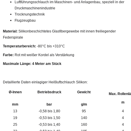
Luftführungsschlauch im Maschinen- und Anlagenbau, speziell in der
Druckmaschinenindustrie
Trocknungstechnik
Flugzeugbau
Material:
Silikonbeschichtetes Glasfibergewebe mit innen freiliegender
Federspirale
Temperaturbereich:
-80°C bis +310°C
Farbe:
Rot mit weißer Kordel als Verstärkung
Maximale Länge: 4 Meter am Stück
Detaillierte Daten einlagiger Heißluftschlauch Silikon:
Ø-Innen
Betriebsdruck
Gewicht
Max. Rollenl
m
mm
bar
g/m
13
-0,58 bis 1,80
95
4
19
-0,53 bis 1,50
140
4
25
-0,53 bis 1,40
160
4