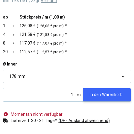
inkl. 19% USt. , zzgl.
Versand
ab
Stückpreis / m (1,00 m)
1
»
126,08 €
*
(126,08 € pro m)
4
»
121,58 €
*
(121,58 € pro m)
8
»
117,07 €
*
(117,07 € pro m)
20
»
112,57 €
*
(112,57 € pro m)
Ø Innen
178 mm
m
In den Warenkorb
Momentan nicht verfügbar
Lieferzeit:
30 - 31 Tage*
(DE - Ausland abweichend)