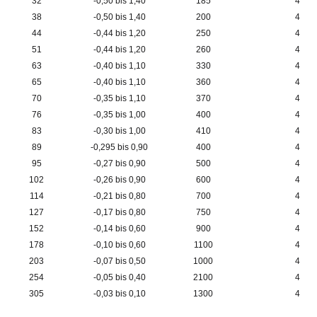
32
-0,50 bis 1,40
185
4
38
-0,50 bis 1,40
200
4
44
-0,44 bis 1,20
250
4
51
-0,44 bis 1,20
260
4
63
-0,40 bis 1,10
330
4
65
-0,40 bis 1,10
360
4
70
-0,35 bis 1,10
370
4
76
-0,35 bis 1,00
400
4
83
-0,30 bis 1,00
410
4
89
-0,295 bis 0,90
400
4
95
-0,27 bis 0,90
500
4
102
-0,26 bis 0,90
600
4
114
-0,21 bis 0,80
700
4
127
-0,17 bis 0,80
750
4
152
-0,14 bis 0,60
900
4
178
-0,10 bis 0,60
1100
4
203
-0,07 bis 0,50
1000
4
254
-0,05 bis 0,40
2100
4
305
-0,03 bis 0,10
1300
4