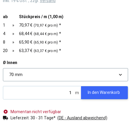
inkl. 19% USt. , zzgl.
Versand
ab
Stückpreis / m (1,00 m)
1
»
70,97 €
*
(70,97 € pro m)
4
»
68,44 €
*
(68,44 € pro m)
8
»
65,90 €
*
(65,90 € pro m)
20
»
63,37 €
*
(63,37 € pro m)
Ø Innen
70 mm
m
In den Warenkorb
Momentan nicht verfügbar
Lieferzeit:
30 - 31 Tage*
(DE - Ausland abweichend)