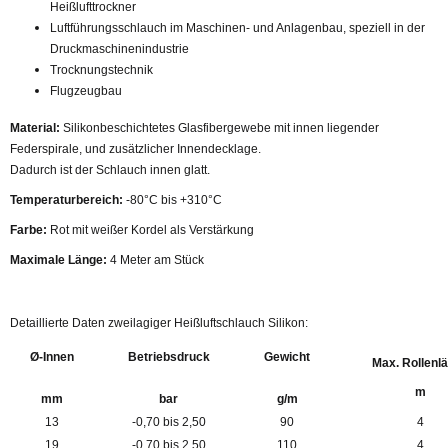
Heißlufttrockner
Luftführungsschlauch im Maschinen- und Anlagenbau, speziell in der
Druckmaschinenindustrie
Trocknungstechnik
Flugzeugbau
Material:
Silikonbeschichtetes Glasfibergewebe mit innen liegender
Federspirale, und zusätzlicher Innendecklage.
Dadurch ist der Schlauch innen glatt.
Temperaturbereich:
-80°C bis +310°C
Farbe:
Rot mit weißer Kordel als Verstärkung
Maximale Länge:
4 Meter am Stück
Detaillierte Daten zweilagiger Heißluftschlauch Silikon:
Ø-Innen
Betriebsdruck
Gewicht
Max. Rollenl
m
mm
bar
g/m
13
-0,70 bis 2,50
90
4
19
-0,70 bis 2,50
110
4